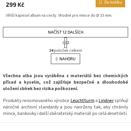
Do košíku
299 Kč
je
4,7
Větší kapesní album na cesty. Vhodné pro mince do Ø 33 mm.
z
5
hvězdiček.
NAČÍST 12 DALŠÍCH
S
1
2
t
O
r
24
položek celkem
v
á
l
NAHORU
n
á
k
d
o
v
a
Všechna alba jsou vyráběna z materiálů bez chemických
á
c
přísad a kyselin, což zajišťuje bezpečné a dlouhodobé
n
í
uložení sbírek bez rizika poškození.
í
p
r
Produkty renomovaného výrobce
Leuchtturm
a
Lindner
splňují
v
náročné archivní standardy a jsou navrženy tak, aby chránily
k
mince, bankovky i další sběratelský materiál po celá desetiletí.
y
v
Z
ý