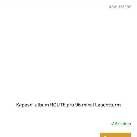
hvězdiček.
Kód:
335392
Kapesní album ROUTE pro 96 mincí Leuchtturm
✔ Skladem
Průměrné
hodnocení
produktu