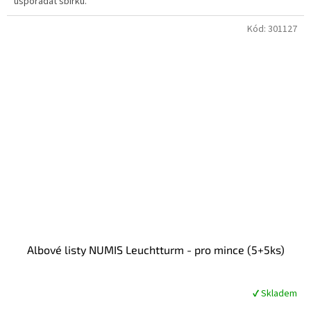
uspořádat sbírku.
Kód:
301127
Albové listy NUMIS Leuchtturm - pro mince (5+5ks)
✔ Skladem
Průměrné
hodnocení