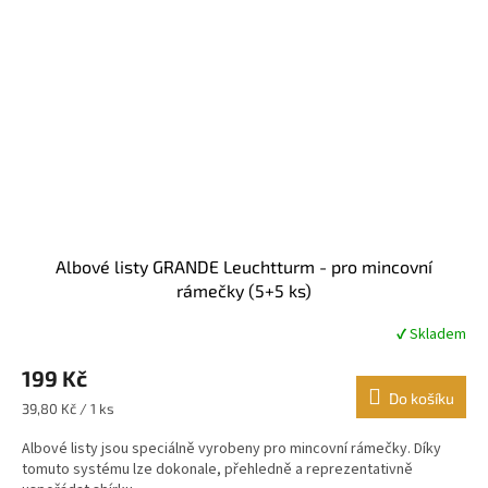
Albové listy GRANDE Leuchtturm - pro mincovní
rámečky (5+5 ks)
✔ Skladem
Průměrné
hodnocení
199 Kč
produktu
je
Do košíku
Měrná
39,80 Kč / 1 ks
5,0
cena:
z
Albové listy jsou speciálně vyrobeny pro mincovní rámečky. Díky
5
tomuto systému lze dokonale, přehledně a reprezentativně
hvězdiček.