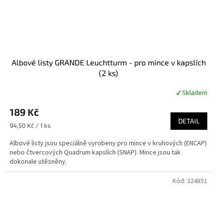
Albové listy GRANDE Leuchtturm - pro mince v kapslích
(2 ks)
✔ Skladem
Průměrné
hodnocení
189 Kč
produktu
je
DETAIL
Měrná
94,50 Kč / 1 ks
5,0
cena:
z
Albové listy jsou speciálně vyrobeny pro mince v kruhových (ENCAP)
5
nebo čtvercových Quadrum kapslích (SNAP). Mince jsou tak
hvězdiček.
dokonale utěsněny.
Kód:
324851