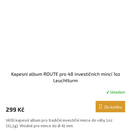
Kapesní album ROUTE pro 48 investičních mincí 1oz
Leuchtturm
✔ Skladem
Průměrné
hodnocení
produktu
Do košíku
299 Kč
je
5,0
Větší kapesní album pro tradiční investiční mince do váhy 1oz
z
(31,1g). Vhodné pro mince do Ø 41 mm.
5