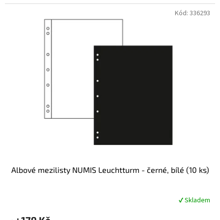
Kód:
336293
Albové mezilisty NUMIS Leuchtturm - černé, bílé (10 ks)
✔ Skladem
Průměrné
hodnocení
179 Kč