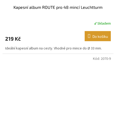
Kapesní album ROUTE pro 48 mincí Leuchtturm
✔ Skladem
Průměrné
hodnocení
produktu
Do košíku
219 Kč
je
4,8
Ideální kapesní album na cesty. Vhodné pro mince do Ø 33 mm.
z
5
hvězdiček.
Kód:
2070-9