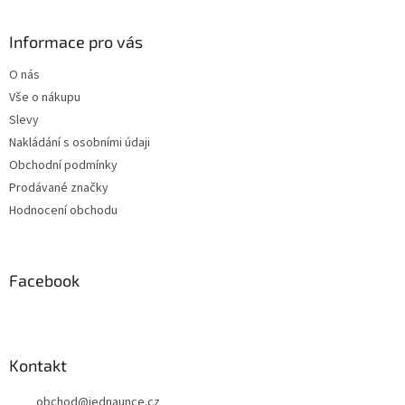
p
á
i
p
s
a
Informace pro vás
u
t
O nás
í
Vše o nákupu
Slevy
Nakládání s osobními údaji
Obchodní podmínky
Prodávané značky
Hodnocení obchodu
Facebook
Kontakt
obchod
@
jednaunce.cz