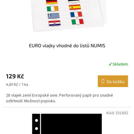
d
u
k
t
ů
EURO vlajky vhodné do listů NUMIS
✔ Skladem
Průměrné
hodnocení
129 Kč
produktu
je
Do košíku
Měrná
4,61 Kč / 1 ks
5,0
cena:
z
28 vlajek zemí Evropské unie. Perforovaný papír pro snadné
5
odtrhnutí. Možnost popisku.
hvězdiček.
Kód:
331602