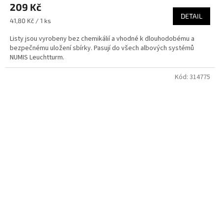
209 Kč
produktu
je
DETAIL
Měrná
41,80 Kč / 1 ks
4,8
cena:
z
Listy jsou vyrobeny bez chemikálií a vhodné k dlouhodobému a
5
bezpečnému uložení sbírky. Pasují do všech albových systémů
hvězdiček.
NUMIS Leuchtturm.
Kód:
314775