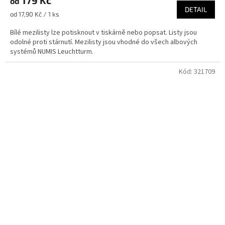
produktu
od
je
DETAIL
Měrná
od 17,90 Kč / 1 ks
5,0
cena:
z
Bílé mezilisty lze potisknout v tiskárně nebo popsat. Listy jsou
5
odolné proti stárnutí. Mezilisty jsou vhodné do všech albových
hvězdiček.
systémů NUMIS Leuchtturm.
Kód:
321709