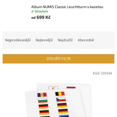
Album NUMIS Classic Leuchtturm s kazetou
✔ Skladem
699 Kč
od
Ř
a
Nejprodávanější
Nejlevnější
Nejdražší
Abecedně
z
e
n
OTEVŘÍT FILTR
í
p
V
Kód:
330344
r
ý
o
p
d
i
u
s
k
p
t
r
ů
o