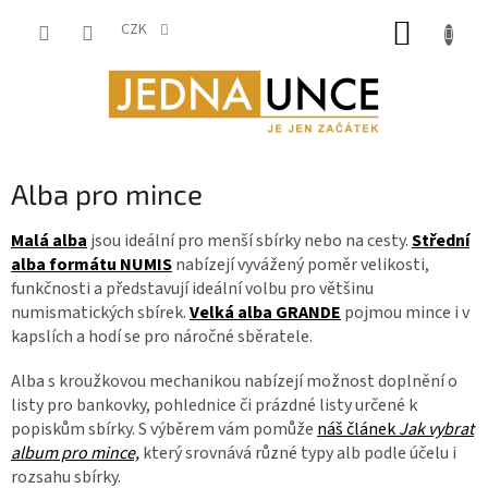
Přejít
NÁKUP
na
CZK
obsah
KOŠÍK
Alba pro mince
Malá alba
jsou ideální pro menší sbírky nebo na cesty.
Střední
alba formátu NUMIS
nabízejí vyvážený poměr velikosti,
funkčnosti a představují ideální volbu pro většinu
numismatických sbírek.
Velká alba GRANDE
pojmou mince i v
kapslích a hodí se pro náročné sběratele.
Alba s kroužkovou mechanikou nabízejí možnost doplnění o
listy pro bankovky, pohlednice či prázdné listy určené k
popiskům sbírky. S výběrem vám pomůže
náš článek
Jak vybrat
album pro mince,
který srovnává různé typy alb podle účelu i
rozsahu sbírky.