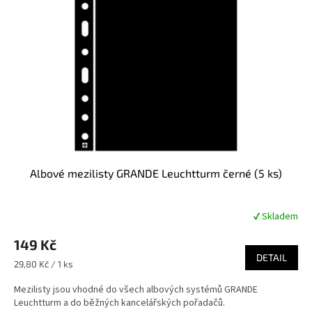
Albové mezilisty GRANDE Leuchtturm černé (5 ks)
✔ Skladem
Průměrné
hodnocení
149 Kč
produktu
je
DETAIL
Měrná
29,80 Kč / 1 ks
5,0
cena:
z
Mezilisty jsou vhodné do všech albových systémů GRANDE
5
Leuchtturm a do běžných kancelářských pořadačů.
hvězdiček.