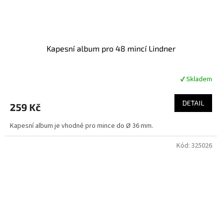
Kapesní album pro 48 mincí Lindner
✔ Skladem
Průměrné
hodnocení
produktu
DETAIL
259 Kč
je
4,7
Kapesní album je vhodné pro mince do Ø 36 mm.
z
5
Kód:
325026
hvězdiček.