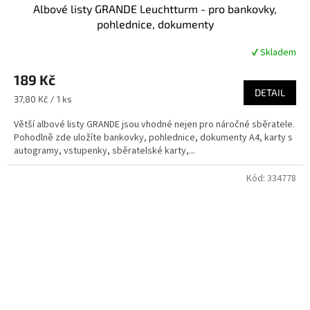
Albové listy GRANDE Leuchtturm - pro bankovky,
pohlednice, dokumenty
✔ Skladem
Průměrné
hodnocení
189 Kč
produktu
je
DETAIL
Měrná
37,80 Kč / 1 ks
5,0
cena:
z
Větší albové listy GRANDE jsou vhodné nejen pro náročné sběratele.
5
Pohodlně zde uložíte bankovky, pohlednice, dokumenty A4, karty s
hvězdiček.
autogramy, vstupenky, sběratelské karty,...
Kód:
334778