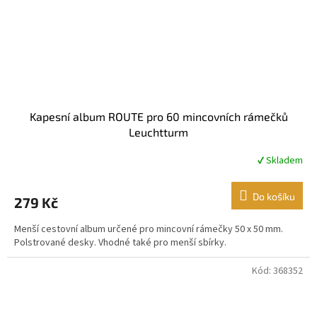
Kapesní album ROUTE pro 60 mincovních rámečků
Leuchtturm
✔ Skladem
Průměrné
hodnocení
produktu
Do košíku
279 Kč
je
5,0
Menší cestovní album určené pro mincovní rámečky 50 x 50 mm.
z
Polstrované desky. Vhodné také pro menší sbírky.
5
hvězdiček.
Kód:
368352