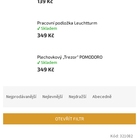
139 Kč
Pracovní podložka Leuchtturm
✔ Skladem
349 Kč
Plechovkový „Trezor“ POMODORO
✔ Skladem
349 Kč
Ř
a
Nejprodávanější
Nejlevnější
Nejdražší
Abecedně
z
e
n
OTEVŘÍT FILTR
í
p
V
Kód:
321082
r