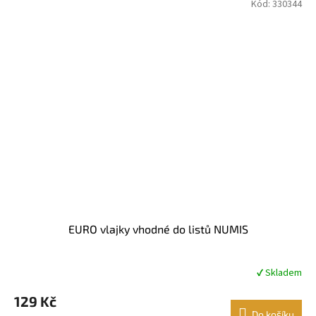
Kód:
330344
EURO vlajky vhodné do listů NUMIS
✔ Skladem
Průměrné
hodnocení
129 Kč
produktu
je
Do košíku