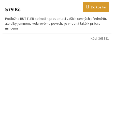
produktu
Do košíku
579 Kč
je
5,0
Podložka BUTTLER se hodí k prezentaci vašich cenných předmětů,
z
ale díky jemnému velurovému povrchu je vhodná také k práci s
5
mincemi.
hvězdiček.
Kód:
368381