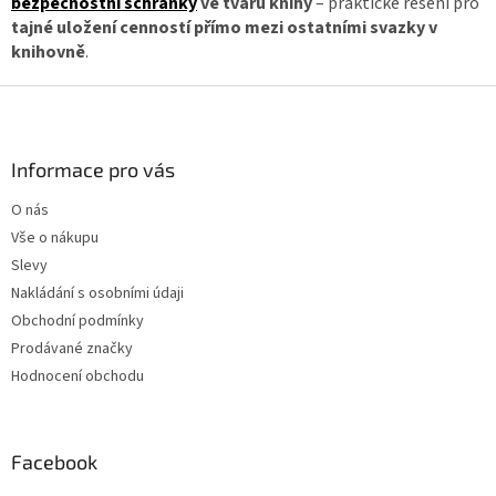
bezpečnostní schránky
ve tvaru knihy
– praktické řešení pro
í
p
tajné uložení cenností přímo mezi ostatními svazky v
r
knihovně
.
v
k
Z
y
á
v
ý
p
p
a
Informace pro vás
i
t
s
O nás
í
u
Vše o nákupu
Slevy
Nakládání s osobními údaji
Obchodní podmínky
Prodávané značky
Hodnocení obchodu
Facebook