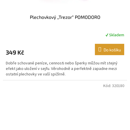
Plechovkový „Trezor“ POMODORO
✔ Skladem
Průměrné
hodnocení
produktu
Do košíku
349 Kč
je
5,0
Dobře schované peníze, cennosti nebo šperky můžou mít stejný
z
efekt jako uložení v sejfu. Věrohodně a perfektně zapadne mezi
5
ostatní plechovky ve vaší spižírně.
hvězdiček.
Kód:
320180