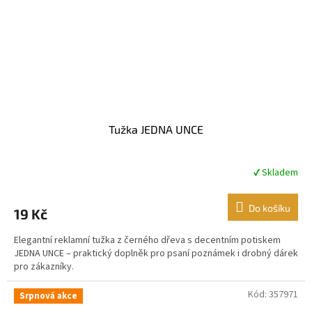
Tužka JEDNA UNCE
✔ Skladem
Do košíku
19 Kč
Elegantní reklamní tužka z černého dřeva s decentním potiskem
JEDNA UNCE – praktický doplněk pro psaní poznámek i drobný dárek
pro zákazníky.
Kód:
357971
Srpnová akce