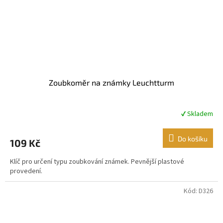
Zoubkoměr na známky Leuchtturm
✔ Skladem
Průměrné
hodnocení
produktu
Do košíku
109 Kč
je
5,0
Klíč pro určení typu zoubkování známek. Pevnější plastové
z
provedení.
5
hvězdiček.
Kód:
D326