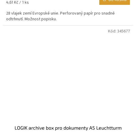
Měrná
4,61 Kč / 1 ks
5,0
cena:
z
28 vlajek zemí Evropské unie. Perforovaný papír pro snadné
5
odtrhnutí. Možnost popisku.
hvězdiček.
Kód:
345677
LOGIK archive box pro dokumenty A5 Leuchtturm