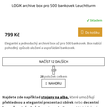
LOGIK archive box pro 500 bankovek Leuchtturm
✔ Skladem
Průměrné
hodnocení
produktu
Do košíku
799 Kč
je
5,0
Elegantní a jednoduchý archivní box až pro 500 bankovek. Box nabízí
z
pohodlný způsob uložení a uspořádání bankovek.
5
hvězdiček.
NAČÍST 12 DALŠÍCH
S
1
3
t
O
r
28
položek celkem
v
á
l
NAHORU
n
á
k
d
o
v
a
Najdete zde například
stojany na alba,
které umožňují
á
c
přehlednou a elegantní prezentaci sbírek
nebo
decentní
n
í