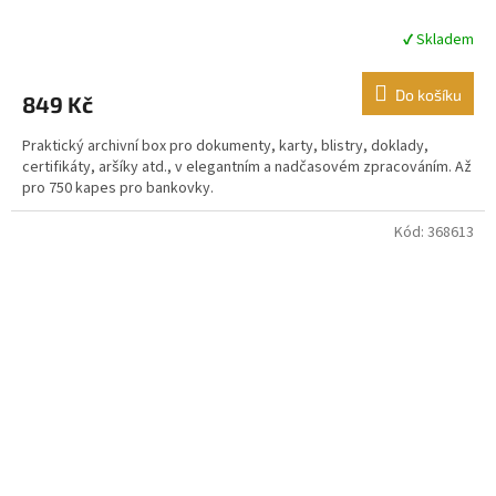
✔ Skladem
Průměrné
hodnocení
produktu
Do košíku
849 Kč
je
5,0
Praktický archivní box pro dokumenty, karty, blistry, doklady,
z
certifikáty, aršíky atd., v elegantním a nadčasovém zpracováním. Až
5
pro 750 kapes pro bankovky.
hvězdiček.
Kód:
368613