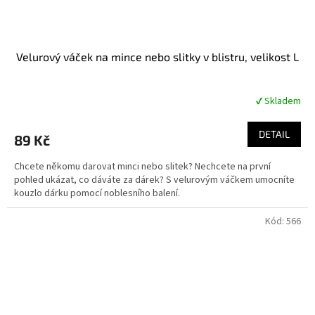
Velurový váček na mince nebo slitky v blistru, velikost L
✔ Skladem
Průměrné
hodnocení
produktu
DETAIL
89 Kč
je
5,0
Chcete někomu darovat minci nebo slitek? Nechcete na první
z
pohled ukázat, co dáváte za dárek? S velurovým váčkem umocníte
5
kouzlo dárku pomocí noblesního balení.
hvězdiček.
Kód:
566