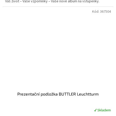
Váš život – Vaše vzpomínky – Vaše nové album na vstupenky.
z
5
hvězdiček.
Kód:
367504
Prezentační podložka BUTTLER Leuchtturm
✔ Skladem
Průměrné
hodnocení