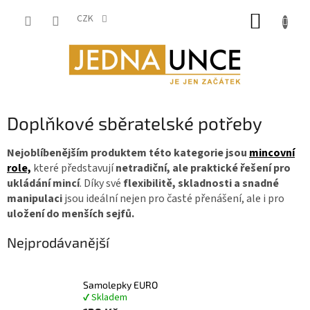
Přejít
NÁKUP
na
CZK
obsah
KOŠÍK
Doplňkové sběratelské potřeby
Nejoblíbenějším produktem této kategorie jsou
mincovní
role,
které představují
netradiční, ale praktické řešení pro
ukládání mincí
. Díky své
flexibilitě, skladnosti a snadné
manipulaci
jsou ideální nejen pro časté přenášení, ale i pro
uložení do menších sejfů.
Nejprodávanější
Samolepky EURO
✔ Skladem