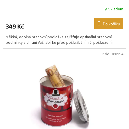
✔ Skladem
Průměrné
hodnocení
produktu
Do košíku
349 Kč
je
4,9
Měkká, odolná pracovní podložka zajišťuje optimální pracovní
z
podmínky a chrání Vaši sbírku před poškrábáním či poškozením.
5
hvězdiček.
Kód:
368594