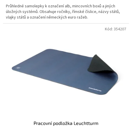
5,0
Průhledné samolepky k označení alb, mincovních boxů a jiných
z
úložných systémů. Obsahuje ročníky, římské číslice, názvy států,
5
vlajky států a označení německých euro ražeb.
hvězdiček.
Kód:
354207
Pracovní podložka Leuchtturm