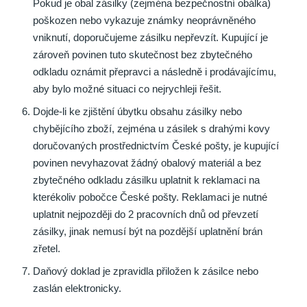
Pokud je obal zásilky (zejména bezpečnostní obálka)
poškozen nebo vykazuje známky neoprávněného
vniknutí, doporučujeme zásilku nepřevzít. Kupující je
zároveň povinen tuto skutečnost bez zbytečného
odkladu oznámit přepravci a následně i prodávajícímu,
aby bylo možné situaci co nejrychleji řešit.
Dojde-li ke zjištění úbytku obsahu zásilky nebo
chybějícího zboží, zejména u zásilek s drahými kovy
doručovaných prostřednictvím České pošty, je kupující
povinen nevyhazovat žádný obalový materiál a bez
zbytečného odkladu zásilku uplatnit k reklamaci na
kterékoliv pobočce České pošty. Reklamaci je nutné
uplatnit nejpozději do 2 pracovních dnů od převzetí
zásilky, jinak nemusí být na pozdější uplatnění brán
zřetel.
Daňový doklad je zpravidla přiložen k zásilce nebo
zaslán elektronicky.