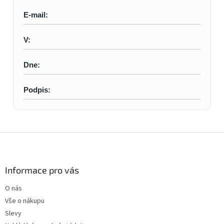
E-mail:
V:
Dne:
Podpis:
Z
á
p
a
Informace pro vás
t
O nás
í
Vše o nákupu
Slevy