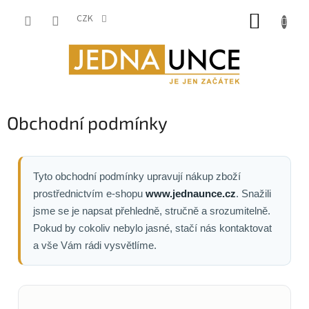
Přejít
NÁKUP
na
CZK
obsah
KOŠÍK
Obchodní podmínky
Tyto obchodní podmínky upravují nákup zboží
prostřednictvím e-shopu
www.jednaunce.cz
. Snažili
jsme se je napsat přehledně, stručně a srozumitelně.
Pokud by cokoliv nebylo jasné, stačí nás kontaktovat
a vše Vám rádi vysvětlíme.