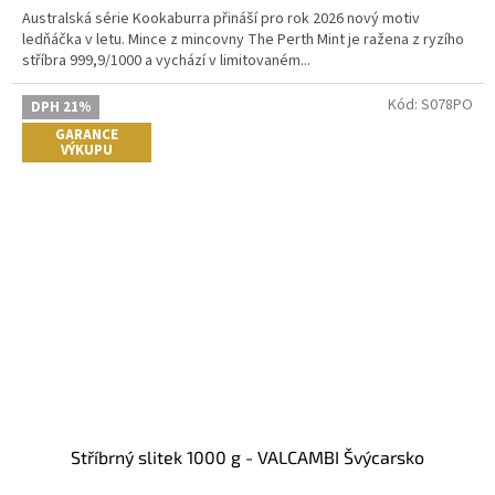
z
Australská série Kookaburra přináší pro rok 2026 nový motiv
5
ledňáčka v letu. Mince z mincovny The Perth Mint je ražena z ryzího
hvězdiček.
stříbra 999,9/1000 a vychází v limitovaném...
Kód:
S078PO
DPH 21%
GARANCE
VÝKUPU
Stříbrný slitek 1000 g - VALCAMBI Švýcarsko