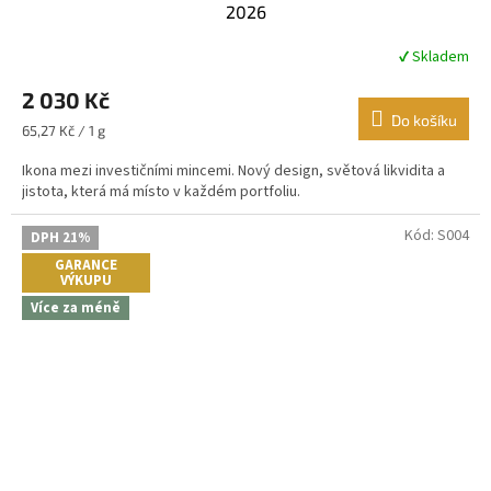
2026
✔ Skladem
Průměrné
hodnocení
2 030 Kč
produktu
je
Do košíku
Měrná
65,27 Kč / 1 g
5,0
cena:
z
Ikona mezi investičními mincemi. Nový design, světová likvidita a
5
jistota, která má místo v každém portfoliu.
hvězdiček.
Kód:
S004
DPH 21%
GARANCE
VÝKUPU
Více za méně