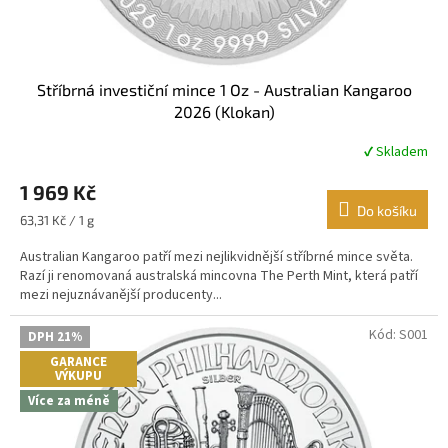
Stříbrná investiční mince 1 Oz - Australian Kangaroo
2026 (Klokan)
✔ Skladem
Průměrné
hodnocení
1 969 Kč
produktu
je
Do košíku
Měrná
63,31 Kč / 1 g
5,0
cena:
z
Australian Kangaroo patří mezi nejlikvidnější stříbrné mince světa.
5
Razí ji renomovaná australská mincovna The Perth Mint, která patří
hvězdiček.
mezi nejuznávanější producenty...
Kód:
S001
DPH 21%
GARANCE
VÝKUPU
Více za méně