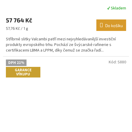
✔ Skladem
Průměrné
hodnocení
57 764 Kč
produktu
je
Do košíku
Měrná
57,76 Kč / 1 g
5,0
cena:
z
Stříbrné slitky Valcambi patří mezi nejvyhledávanější investiční
5
produkty evropského trhu. Pochází ze švýcarské rafinerie s
hvězdiček.
certifikacemi LBMA a LPPM, díky čemuž se značka řadí...
Kód:
S880
DPH 21%
GARANCE
VÝKUPU