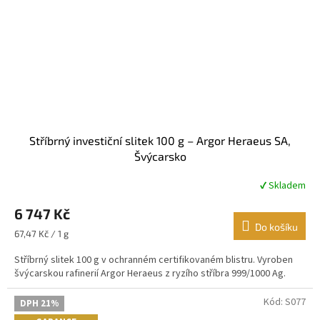
Stříbrný investiční slitek 100 g – Argor Heraeus SA,
Švýcarsko
✔ Skladem
Průměrné
hodnocení
6 747 Kč
produktu
je
Do košíku
Měrná
67,47 Kč / 1 g
4,9
cena:
z
Stříbrný slitek 100 g v ochranném certifikovaném blistru. Vyroben
5
švýcarskou rafinerií Argor Heraeus z ryzího stříbra 999/1000 Ag.
hvězdiček.
Kód:
S077
DPH 21%