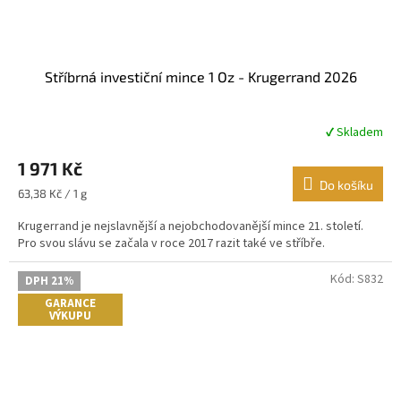
Stříbrná investiční mince 1 Oz - Krugerrand 2026
✔ Skladem
Průměrné
hodnocení
1 971 Kč
produktu
je
Do košíku
Měrná
63,38 Kč / 1 g
4,8
cena:
z
Krugerrand je nejslavnější a nejobchodovanější mince 21. století.
5
Pro svou slávu se začala v roce 2017 razit také ve stříbře.
hvězdiček.
Kód:
S832
DPH 21%
GARANCE
VÝKUPU