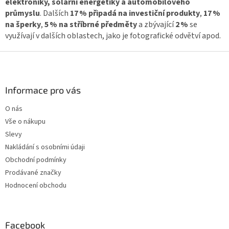
elektroniky, solární energetiky a automobilového
i
průmyslu
.
Dalších
17 % připadá na investiční produkty
,
17 %
s
na šperky
,
5 % na stříbrné předměty
a zbývající
2 %
se
u
využívají v dalších oblastech, jako je fotografické odvětví apod.
Z
á
p
a
Informace pro vás
t
O nás
í
Vše o nákupu
Slevy
Nakládání s osobními údaji
Obchodní podmínky
Prodávané značky
Hodnocení obchodu
Facebook