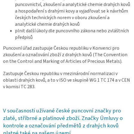
puncovnictví, zkoušení a analytické chemie drahých kovů
a hospodaření s drahými kovy a vyjadřovat se k návrhům
českých technických norem v oboru zkoušení a
analytické chemie drahých kovů
plnit další úkoly dle puncovního zákona nebo zvláštních
předpisů
Puncovní úřad zastupuje Českou republiku v Konvenci pro
zkoušení a označování zboží z drahých kovů (The Convention
on the Control and Marking of Articles of Precious Metals).
Zastupuje Českou republiku v mezinárodní normalizaci v
oblasti drahých kovů, a to v ISO ve skupině WG 1 TC 174 a v CEN
v komisi TC 283.
V současnosti užívané české puncovní značky pro
zlaté, stříbrné a platinové zboží. Značky Úmluvy o
kontrole a označování předmětů z drahých kovů
platné také na našem území.