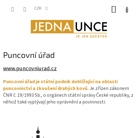
Přejít
NÁKUP
na
CZK
obsah
KOŠÍK
Puncovní úřad
www.puncovniurad.cz
Puncovní úřad je státní podnik dohlížející na oblasti
puncovnictví a zkoušení drahých kovů.
Je zřízen zákonem
ČNR č. 19/1993 Sb., o orgánech státní správy České republiky, z
něhož také vyplývají jeho oprávnění a povinnosti.