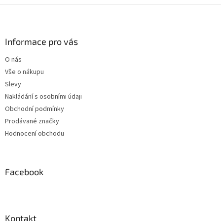
Z
á
p
a
Informace pro vás
t
O nás
í
Vše o nákupu
Slevy
Nakládání s osobními údaji
Obchodní podmínky
Prodávané značky
Hodnocení obchodu
Facebook
Kontakt