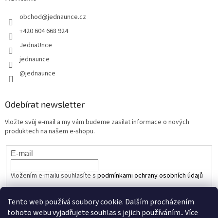
obchod
@
jednaunce.cz
+420 604 668 924
JednaUnce
jednaunce
@jednaunce
Odebírat newsletter
Vložte svůj e-mail a my vám budeme zasílat informace o nových
produktech na našem e-shopu.
E-mail
Vložením e-mailu souhlasíte s
podmínkami ochrany osobních údajů
PŘIHLÁSIT SE
Tento web používá soubory cookie. Dalším procházením
tohoto webu vyjadřujete souhlas s jejich používáním.. Více