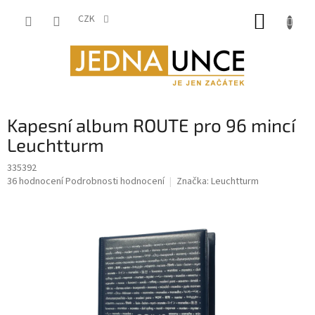
Přejít
NÁKUP
na
CZK
obsah
KOŠÍK
Kapesní album ROUTE pro 96 mincí
Leuchtturm
335392
Průměrné
36 hodnocení
Podrobnosti hodnocení
Značka:
Leuchtturm
hodnocení
produktu
je
4,7
z
5
hvězdiček.