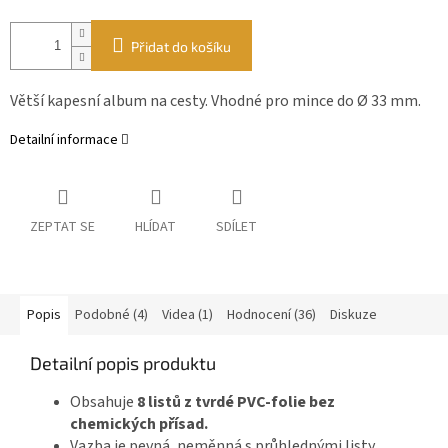
Přidat do košíku
Větší kapesní album na cesty. Vhodné pro mince do Ø 33 mm.
Detailní informace
ZEPTAT SE
HLÍDAT
SDÍLET
Popis
Podobné (4)
Videa (1)
Hodnocení (36)
Diskuze
Detailní popis produktu
Obsahuje
8 listů z tvrdé PVC-folie bez
chemických přísad.
Vazba je pevná, neměnná s průhlednými listy.