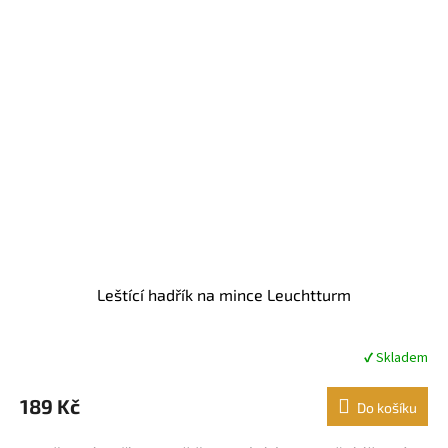
Leštící hadřík na mince Leuchtturm
✔ Skladem
Průměrné
hodnocení
produktu
189 Kč
Do košíku
je
4,6