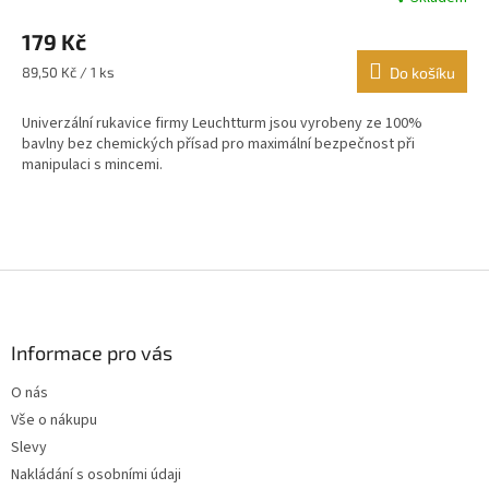
Průměrné
hodnocení
179 Kč
produktu
je
Měrná
89,50 Kč / 1 ks
Do košíku
4,7
cena:
z
Univerzální rukavice firmy Leuchtturm jsou vyrobeny ze 100%
5
bavlny bez chemických přísad pro maximální bezpečnost při
hvězdiček.
manipulaci s mincemi.
Z
á
p
a
Informace pro vás
t
O nás
í
Vše o nákupu
Slevy
Nakládání s osobními údaji