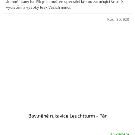
Jemně tkaný hadřík je napuštěn speciální látkou zaručující šetrné
z
vyčištění a vysoký lesk Vašich mincí.
5
hvězdiček.
Kód:
305929
Bavlněné rukavice Leuchtturm - Pár
✔ Skladem