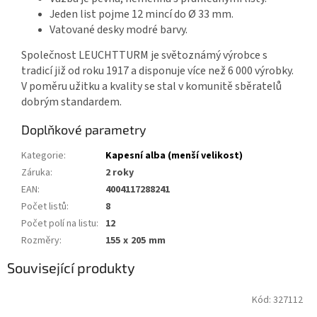
Jeden list pojme 12 mincí do Ø 33 mm.
Vatované desky modré barvy.
Společnost LEUCHTTURM je světoznámý výrobce s
tradicí již od roku 1917 a disponuje více než 6 000 výrobky.
V poměru užitku a kvality se stal v komunitě sběratelů
dobrým standardem.
Doplňkové parametry
Kategorie
:
Kapesní alba (menší velikost)
Záruka
:
2 roky
EAN
:
4004117288241
Počet listů
:
8
Počet polí na listu
:
12
Rozměry
:
155 x 205 mm
Související produkty
Kód:
327112