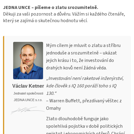
JEDNA UNCE – píšeme o zlatu srozumitelně.
Děkuji za vaši pozornost a důvěru. Vážím si každého čtenáře,
který se zajímá o skutečnou hodnotu věcí.
Mým cílem je mluvit o zlatu a stříbru
jednoduše a srozumitelně – ukázat
jejich krásu i to, že investování do
drahých kovů není žádná věda.
„Investování není raketové inženýrství,
kde člověk s IQ 160 poráží toho s IQ
Václav Ketner
130.“
Jednatel společnosti
– Warren Buffett, přezdívaný věštec z
JEDNA UNCE s.r.o.
Omahy
Zlato dlouhodobě funguje jako
spolehlivá pojistka v době politických
nejistot i ekonomických otřesů. Chrání