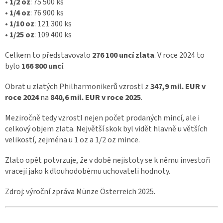
•
1/2 oz
: 75 500 ks
•
1/4 oz
: 76 900 ks
•
1/10 oz
: 121 300 ks
•
1/25 oz
: 109 400 ks
Celkem to představovalo
276 100 uncí zlata
. V roce 2024 to
bylo
166 800 uncí
.
Obrat u zlatých Philharmonikerů vzrostl z
347,9 mil. EUR v
roce 2024
na
840,6 mil. EUR v roce 2025
.
Meziročně tedy vzrostl nejen počet prodaných mincí, ale i
celkový objem zlata. Největší skok byl vidět hlavně u větších
velikostí, zejména u 1 oz a 1/2 oz mince.
Zlato opět potvrzuje, že v době nejistoty se k němu investoři
vracejí jako k dlouhodobému uchovateli hodnoty.
Zdroj: výroční zpráva Münze Österreich 2025.