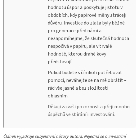
hodnotu úspor a poskytuje jistotu v
obdobích, kdy papírové měny ztrácejí
důvěru. Investice do zlata byly běžné
pro generace před námi a
nezapomínejme, že skutečná hodnota
nespočívá v papíru, ale v trvalé
hodnotě, kterou drahé kovy
představují.
Pokud budete s čímkoli potřebovat
pomoci, neváhejte se na mě obrátit –
rád vše jasně a bez složitostí
objasním.
Děkuji za vaši pozornost a přeji mnoho
úspěchů ve sbírání i investování.
Článek vyjadřuje subjektivní názory autora. Nejedná se o investiční