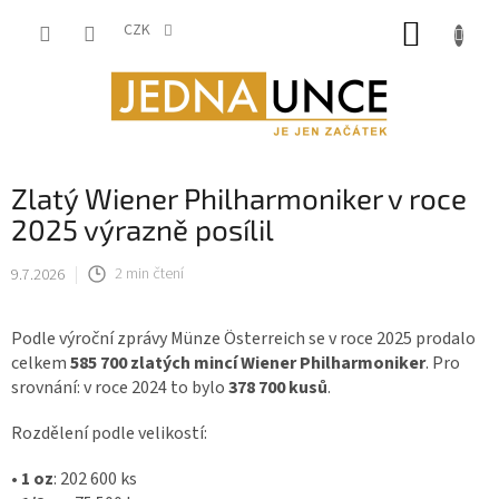
Přejít
NÁKUP
na
CZK
obsah
KOŠÍK
Zlatý Wiener Philharmoniker v roce
2025 výrazně posílil
9.7.2026
2 min čtení
Podle výroční zprávy Münze Österreich se v roce 2025 prodalo
celkem
585 700 zlatých mincí Wiener Philharmoniker
. Pro
srovnání: v roce 2024 to bylo
378 700 kusů
.
Rozdělení podle velikostí:
•
1 oz
: 202 600 ks