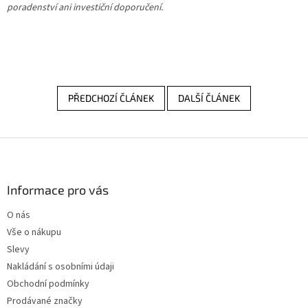
poradenství ani investiční doporučení.
PŘEDCHOZÍ ČLÁNEK
DALŠÍ ČLÁNEK
Z
á
p
a
Informace pro vás
t
O nás
í
Vše o nákupu
Slevy
Nakládání s osobními údaji
Obchodní podmínky
Prodávané značky