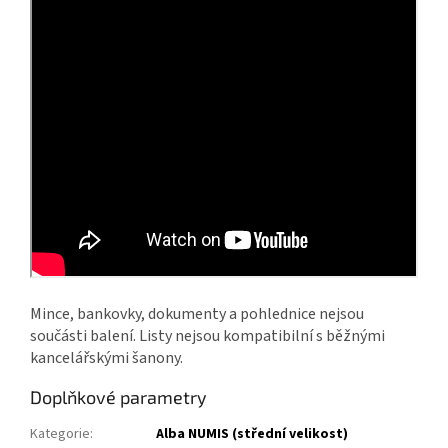
Mince, bankovky, dokumenty a pohlednice nejsou
součásti balení. Listy nejsou kompatibilní s běžnými
kancelářskými šanony.
Doplňkové parametry
Kategorie
:
Alba NUMIS (střední velikost)