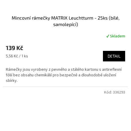
Mincovní rámečky MATRIX Leuchtturm - 25ks (bílé,
samolepící)
✔ Skladem
Průměrné
hodnocení
139 Kč
produktu
je
Měrná
5,56 Kč / 1 ks
DETAIL
5,0
cena:
z
Rámečky jsou vyrobeny z pevného a stálého kartonu s antireflexní
5
fólií bez obsahu chemikálií pro bezpečné a dlouhodobé uložení
hvězdiček.
sbírky.
Kód:
336293