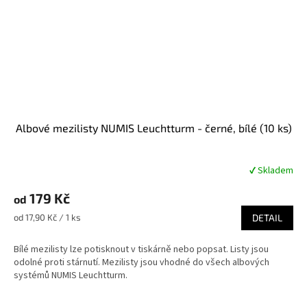
Albové mezilisty NUMIS Leuchtturm - černé, bílé (10 ks)
✔ Skladem
Průměrné
hodnocení
179 Kč
produktu
od
je
Měrná
od 17,90 Kč / 1 ks
DETAIL
5,0
cena:
z
Bílé mezilisty lze potisknout v tiskárně nebo popsat. Listy jsou
5
odolné proti stárnutí. Mezilisty jsou vhodné do všech albových
hvězdiček.
systémů NUMIS Leuchtturm.