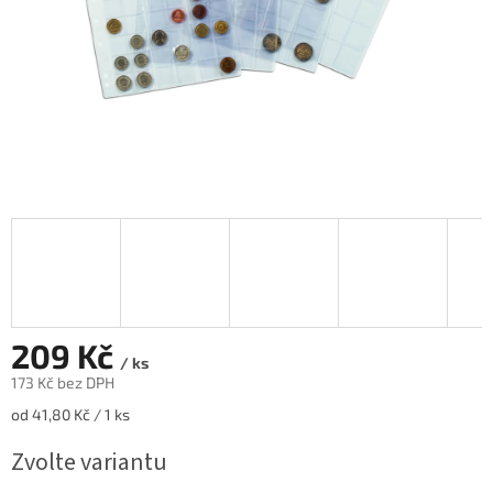
209 Kč
/ ks
173 Kč bez DPH
Měrná
od 41,80 Kč / 1 ks
cena:
Zvolte variantu