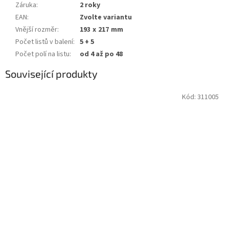
Záruka
:
2 roky
EAN
:
Zvolte variantu
Vnější rozměr
:
193 x 217 mm
Počet listů v balení
:
5 + 5
Počet polí na listu
:
od 4 až po 48
Související produkty
Kód:
311005