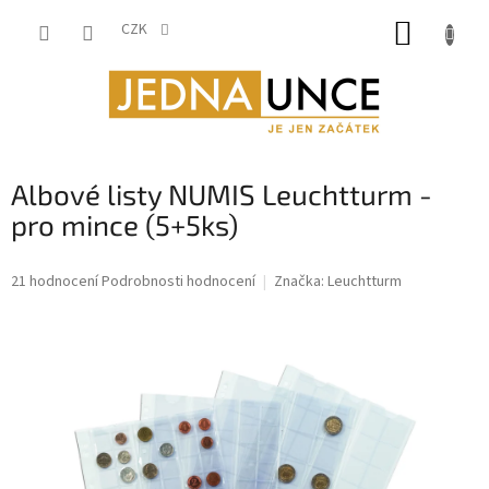
Přejít
NÁKUP
na
CZK
obsah
KOŠÍK
Albové listy NUMIS Leuchtturm -
pro mince (5+5ks)
Průměrné
21 hodnocení
Podrobnosti hodnocení
Značka:
Leuchtturm
hodnocení
produktu
je
4,8
z
5
hvězdiček.