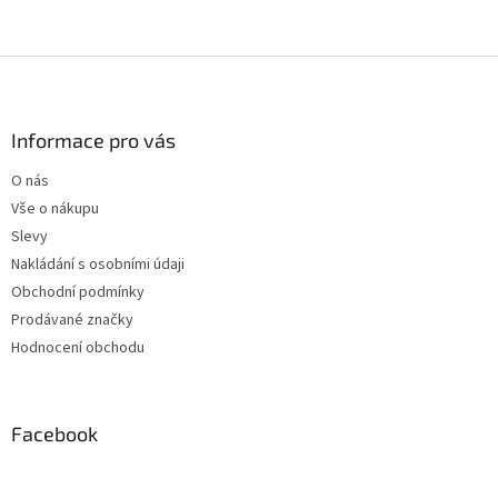
Z
á
p
a
Informace pro vás
t
O nás
í
Vše o nákupu
Slevy
Nakládání s osobními údaji
Obchodní podmínky
Prodávané značky
Hodnocení obchodu
Facebook