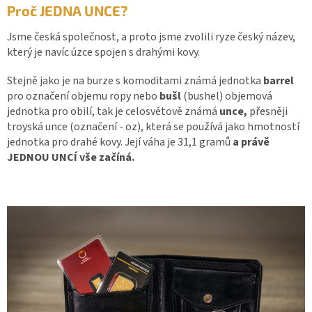
Proč JEDNA UNCE?
Jsme česká společnost, a proto jsme zvolili ryze český název,
který je navíc úzce spojen s drahými kovy.
Stejně jako je na burze s komoditami známá jednotka
barrel
pro označení objemu ropy nebo
bušl
(bushel) objemová
jednotka pro obilí, tak je celosvětově známá
unce,
přesněji
troyská unce (označení - oz), která se používá jako hmotností
jednotka pro drahé kovy. Její váha je 31,1 gramů
a právě
JEDNOU UNCÍ vše začíná.