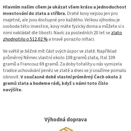
Hlavním našim cílem
je ukázat všem krásu a jednoduchost
investování do zlata a stříbra.
Drahé kovy nejsou jen pro
majetné, ale jsou dostupné pro každého. Velkou výhodou je
svoboda této investice, kovy máte fyzicky doma a můžete si s
nimi nakládat dle libosti. Navíc za posledních 20 let se
zlato
zhodnotilo o 512,02 %
a hravě porazilo inflaci.
Ve světě je běžné mít část svých úspor ve zlatě. Například
průměrný Němec vlastní okolo 108 gramů zlata, Ital 109
gramů a Francouz 69 gramů. Za doby totality u nás vymizela
tradice uchovávání peněz ve zlatě a dnes se ji snažíme pomalu
obnovit.
V současné době vlastní průměrný Čech okolo 2
gramů zlata a budeme rádi, když s námi toto číslo
navýšíte.
Výhodná doprava