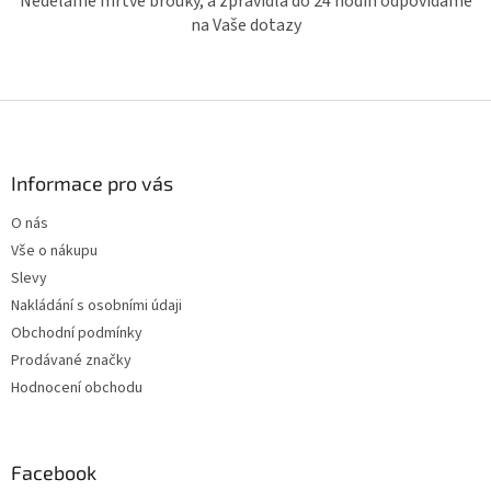
Neděláme mrtvé brouky, a zpravidla do 24 hodin odpovídáme
na Vaše dotazy
Z
á
p
a
Informace pro vás
t
O nás
í
Vše o nákupu
Slevy
Nakládání s osobními údaji
Obchodní podmínky
Prodávané značky
Hodnocení obchodu
Facebook