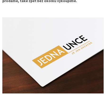
prodáme, také zpět bez okolků vykoupíme.