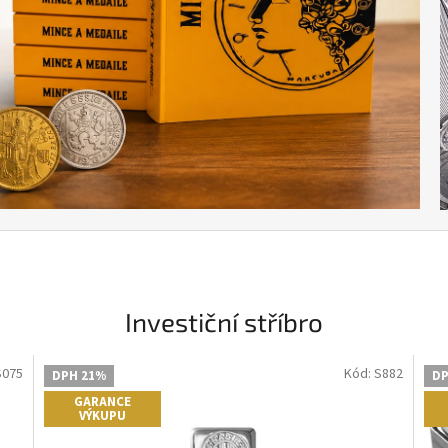
Investiční stříbro
S075
Kód:
S882
DPH 21%
DP
GARANCE
VÝKUPU