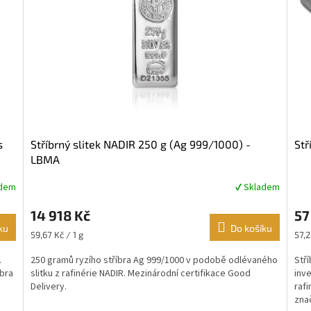
s
Stříbrný slitek NADIR 250 g (Ag 999/1000) -
Stř
LBMA
adem
✔ Skladem
Průměrné
Prů
hodnocení
hod
14 918 Kč
57
produktu
pro
ku
je
Do košíku
je
Měrná
Měr
59,67 Kč / 1 g
57,2
5,0
5,0
cena:
cena
z
z
.
250 gramů ryzího stříbra Ag 999/1000 v podobě odlévaného
Stří
5
5
íbra
slitku z rafinérie NADIR. Mezinárodní certifikace Good
inv
hvězdiček.
hvě
Delivery.
rafi
znač