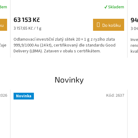
adem
✔ Skladem
Průměrné
Prů
hodnocení
hod
63 153 Kč
94
produktu
pro
ku
je
Do košíku
je
Měrná
Měr
3 157,65 Kč / 1 g
3 04
5,0
4,3
cena:
cena
z
z
Odlamovací investiční zlatý slitek 20 × 1 g z ryzího zlata
Inve
5
5
čuje
999,9/1000 Au (24 kt), certifikovaný dle standardu Good
ren
hvězdiček.
hvě
Delivery (LBMA). Zataven v obalu s certifikátem.
kval
Novinky
2026
Kód:
2637
Novinka