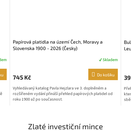
Papírová platidla na území Čech, Moravy a
Bul
Slovenska 1900 - 2026 (Česky)
Leu
adem
✔ Skladem
Průměrné
Prů
hodnocení
hod
produktu
pro
ku
Do košíku
745 Kč
39
je
je
5,0
5,0
Vyhledávaný katalog Pavla Hejzlara ve 3. doplněném a
Pře
z
z
ně
rozšířeném vydání přináší přehled papírových platidel od
kter
5
5
roku 1900 až po současnost.
sběr
hvězdiček.
hvě
Zlaté investiční mince