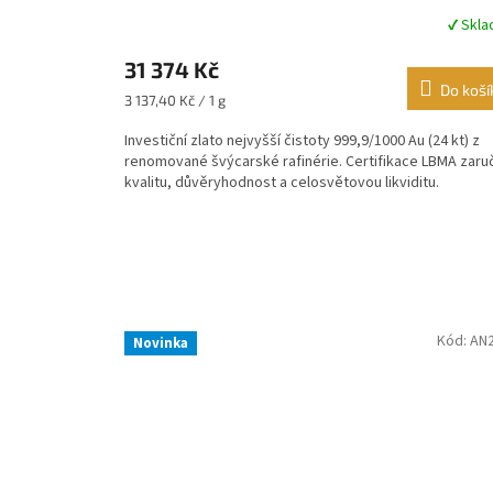
✔ Skl
Průměrné
hodnocení
31 374 Kč
produktu
je
Do koší
Měrná
3 137,40 Kč / 1 g
4,4
cena:
z
Investiční zlato nejvyšší čistoty 999,9/1000 Au (24 kt) z
5
renomované švýcarské rafinérie. Certifikace LBMA zaru
hvězdiček.
kvalitu, důvěryhodnost a celosvětovou likviditu.
Kód:
AN
Novinka