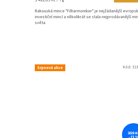
4,4
cena:
z
Rakouská mince "Filharmoniker" je nejžádanější evrops
5
investiční mincí a několikrát se stala nejprodávanější mi
hvězdiček.
světa.
Kód:
31
Srpnová akce
359 K
–13 