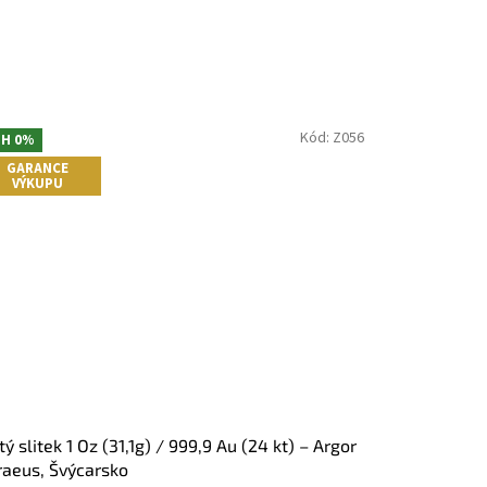
Kód:
Z056
H 0%
GARANCE
VÝKUPU
tý slitek 1 Oz (31,1g) / 999,9 Au (24 kt) – Argor
aeus, Švýcarsko