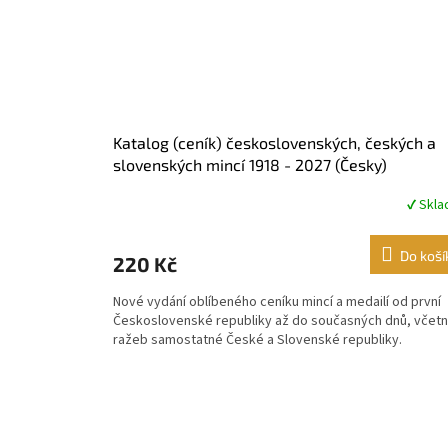
Katalog (ceník) československých, českých a
slovenských mincí 1918 - 2027 (Česky)
✔ Skl
Průměrné
hodnocení
produktu
Do koší
220 Kč
je
5,0
Nové vydání oblíbeného ceníku mincí a medailí od první
z
Československé republiky až do současných dnů, včet
5
ražeb samostatné České a Slovenské republiky.
hvězdiček.