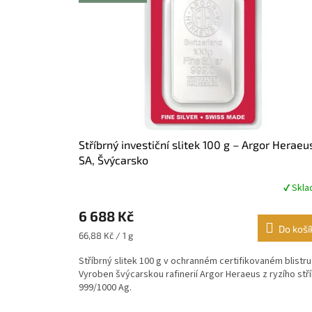
e
s
t
i
č
n
í
c
Stříbrný investiční slitek 100 g – Argor Heraeu
h
SA, Švýcarsko
k
✔ Skl
Průměrné
o
hodnocení
6 688 Kč
v
produktu
je
Do koší
ů
Měrná
66,88 Kč / 1 g
4,9
cena:
z
Stříbrný slitek 100 g v ochranném certifikovaném blistru
5
Vyroben švýcarskou rafinerií Argor Heraeus z ryzího stř
hvězdiček.
999/1000 Ag.