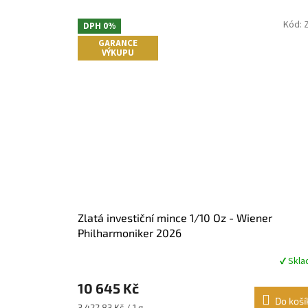
Kód:
DPH 0%
GARANCE
VÝKUPU
Zlatá investiční mince 1/10 Oz - Wiener
Philharmoniker 2026
✔ Skl
Průměrné
hodnocení
10 645 Kč
produktu
je
Do koší
Měrná
3 422,83 Kč / 1 g