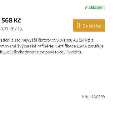
✔ Skladem
měrné
nocení
 568 Kč
duktu
Do košíku
ná
0,77 Kč / 1 g
:
stiční zlato nejvyšší čistoty 999,9/1000 Au (24 kt) z
omované švýcarské rafinérie. Certifikace LBMA zaručuje
zdiček.
itu, důvěryhodnost a celosvětovou likviditu.
Kód:
100299