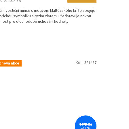
:
tá investiční mince s motivem Maltézského kříže spojuje
torickou symboliku s ryzím zlatem. Představuje novou
zdiček.
nost pro dlouhodobé uchování hodnoty.
Kód:
321487
pnová akce
1 179 Kč
–12 %