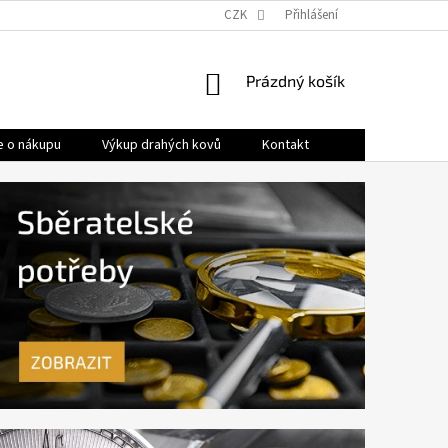
OBCHODNÍ PODMÍNKY
PRODÁVANÉ ZNAČKY
CZK
Přihlášení
HODNOCENÍ OB
NÁKUPNÍ
Prázdný košík
KOŠÍK
e o nákupu
Výkup drahých kovů
Kontakt