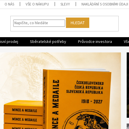
O NÁS
VŠE O NÁKUPU
SLEVY
NAKLÁDÁNÍ S OSOBNÍMI ÚDAJI
HLEDAT
sní prodej
Sběratelské potřeby
Průvodce investora
Vš