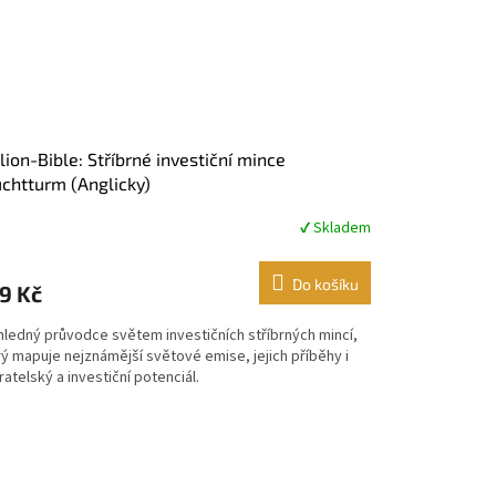
lion-Bible: Stříbrné investiční mince
chtturm (Anglicky)
✔ Skladem
měrné
nocení
duktu
Do košíku
9 Kč
hledný průvodce světem investičních stříbrných mincí,
ý mapuje nejznámější světové emise, jejich příběhy i
atelský a investiční potenciál.
zdiček.