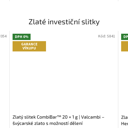
Zlaté investiční slitky
Z054
Kód:
S841
DPH 0%
DP
GARANCE
VÝKUPU
Zlatý slitek CombiBar™ 20 × 1 g | Valcambi –
Zla
švýcarské zlato s možností dělení
Her