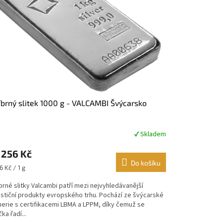
íbrný slitek 1000 g - VALCAMBI Švýcarsko
✔ Skladem
měrné
nocení
 256 Kč
duktu
Do košíku
ná
6 Kč / 1 g
:
brné slitky Valcambi patří mezi nejvyhledávanější
estiční produkty evropského trhu. Pochází ze švýcarské
zdiček.
nerie s certifikacemi LBMA a LPPM, díky čemuž se
ka řadí...