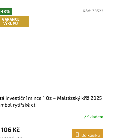
Kód:
Z8522
H 0%
GARANCE
VÝKUPU
tá investiční mince 1 Oz – Maltézský kříž 2025
ymbol rytířské cti
✔ Skladem
měrné
nocení
 106 Kč
duktu
Do košíku
ná
8,07 Kč / 1 g