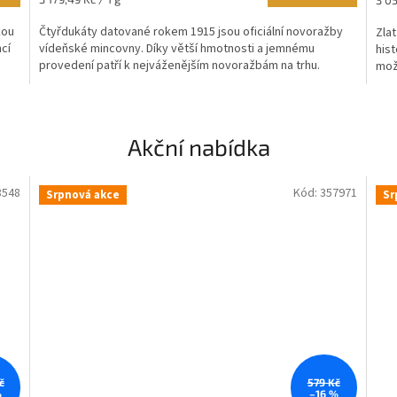
4,8
5,0
cena:
cena
z
z
kou
Čtyřdukáty datované rokem 1915 jsou oficiální novoražby
Zla
5
5
ncí
vídeňské mincovny. Díky větší hmotnosti a jemnému
his
hvězdiček.
hvě
provedení patří k nejváženějším novoražbám na trhu.
mož
Akční nabídka
8548
Kód:
357971
Srpnová akce
Sr
č
579 Kč
%
–16 %