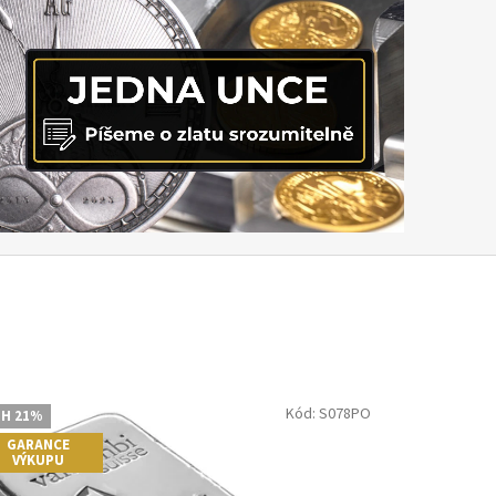
Kód:
S078PO
H 21%
GARANCE
VÝKUPU