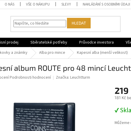
O NÁS
VŠE O NÁKUPU
SLEVY
NAKLÁDÁNÍ S OSOBNÍMI ÚDAJI
HLEDAT
sní prodej
Sběratelské potřeby
Průvodce investora
Vš
nkovky a známky
Alba pro mince
Kapesní alba (menší velikost)
esní album ROUTE pro 48 mincí Leuch
né
ocení
Podrobnosti hodnocení
Značka:
Leuchtturm
ní
219
u
181 Kč b
Měrná
✔ Skl
cena:
ek.
Můžeme d