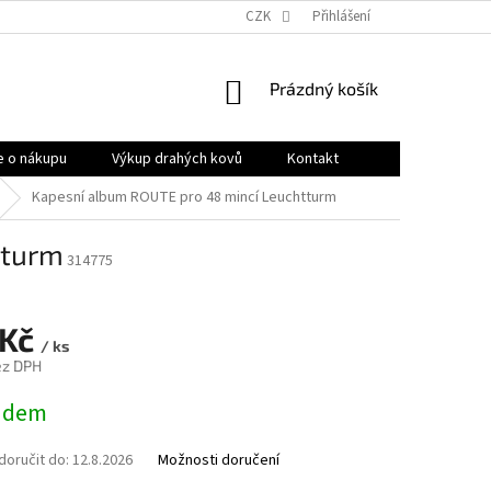
OBCHODNÍ PODMÍNKY
PRODÁVANÉ ZNAČKY
CZK
Přihlášení
HODNOCENÍ OB
NÁKUPNÍ
Prázdný košík
KOŠÍK
e o nákupu
Výkup drahých kovů
Kontakt
Kapesní album ROUTE pro 48 mincí Leuchtturm
tturm
314775
 Kč
/ ks
ez DPH
adem
oručit do:
12.8.2026
Možnosti doručení