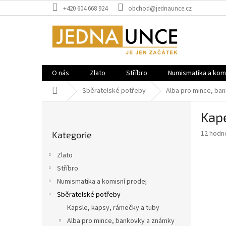
Přejít
+420 604 668 924
obchod@jednaunce.cz
na
obsah
O nás
Zlato
Stříbro
Numismatika a komi
Domů
Sběratelské potřeby
Alba pro mince, ba
P
Kap
o
Přeskočit
s
Průměr
12 hodn
Kategorie
kategorie
t
hodnoce
r
produkt
Zlato
a
je
Stříbro
4,8
n
z
Numismatika a komisní prodej
n
5
í
Sběratelské potřeby
hvězdič
p
Kapsle, kapsy, rámečky a tuby
a
Alba pro mince, bankovky a známky