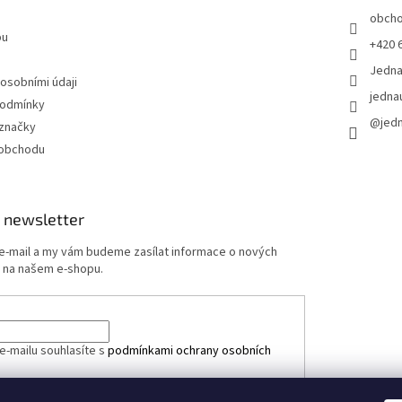
obch
pu
+420 
Jedn
 osobními údaji
jedna
podmínky
@jed
značky
 obchodu
 newsletter
 e-mail a my vám budeme zasílat informace o nových
 na našem e-shopu.
e-mailu souhlasíte s
podmínkami ochrany osobních