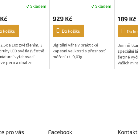
✔ Skladem
✔ Skladem
rné
Průměrné
Průměrné
cení
hodnocení
hodnocení
 Kč
929 Kč
189 Kč
ktu
produktu
produktu
je
je
5,0
4,6
o košíku
Do košíku
Do ko
z
z
5
5
 2,5x a 10x zvětšením, 3
Digitální váha v praktické
Jemně tkan
ček.
hvězdiček.
hvězdiček.
druhy LED světla (včetně
kapesní velikosti s přesností
speciální l
iniaturní vytahovací
měření +/- 0,03g.
šetrné vyči
ové pero a obal ze
Vašich minc
ické kůže.
e pro vás
Facebook
Kontakt