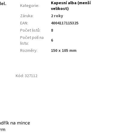
Kapesní alba (menší
el.
Kategorie
:
velikost)
Záruka
:
2 roky
EAN
:
4004117115325
Počet listů
:
8
Počet polí na
6
listu
:
Rozměry
:
150 x 105 mm
Kód:
327112
adřík na mince
urm