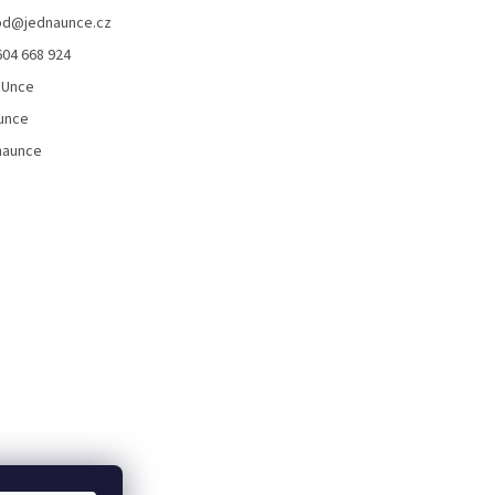
od
@
jednaunce.cz
604 668 924
aUnce
unce
naunce