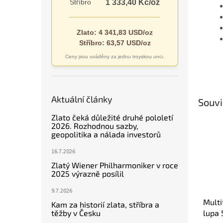
Stříbro
1 333,40 Kč/oz
Zlato: 4 341,83 USD/oz
Stříbro: 63,57 USD/oz
Ceny jsou uváděny za jednu troyskou unci.
Aktuální články
Souvi
Zlato čeká důležité druhé pololetí
2026. Rozhodnou sazby,
geopolitika a nálada investorů
16.7.2026
Zlatý Wiener Philharmoniker v roce
2025 výrazně posílil
9.7.2026
Multi
Kam za historií zlata, stříbra a
těžby v Česku
lupa 