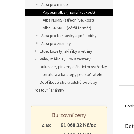
n
Alba pro mince
e
Kapesní alba (menší velikost)
l
Alba NUMIS (střední velikost)
Alba GRANDE (větší formát)
Alba pro bankovky a jiné sbírky
Alba pro známky
Etue, kazety, skříňky a vitríny
Váhy, měřidla, lupy a testery
Rukavice, pinzety a čistící prostředky
Literatura a katalogy pro sběratele
Doplňkové sběratelské potřeby
Poštovní známky
Popi
Burzovní ceny
Det
Zlato
91 068,32 Kč/oz