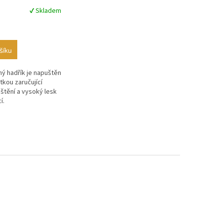
✔ Skladem
šíku
ý hadřík je napuštěn
átkou zaručující
štění a vysoký lesk
í.