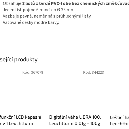
Obsahuje
8 listů z tvrdé PVC-folie bez chemických změkčovad
Jeden list pojme 6 mincí do Ø 33 mm.
Vazba je pevná, neměnná s průhlednými listy.
Vatované desky modré barvy.
sející produkty
Kód:
367078
Kód:
344223
funkční LED kapesní
Digitální váha LIBRA 100,
Leštící h
5 v 1 Leuchtturm
Leuchtturm 0,01g - 100g
Leuchtt