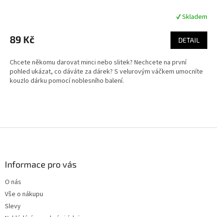
✔ Skladem
Průměrné
hodnocení
produktu
89 Kč
DETAIL
je
5,0
Chcete někomu darovat minci nebo slitek? Nechcete na první
z
pohled ukázat, co dáváte za dárek? S velurovým váčkem umocníte
5
kouzlo dárku pomocí noblesního balení.
hvězdiček.
Z
á
p
a
Informace pro vás
t
O nás
í
Vše o nákupu
Slevy