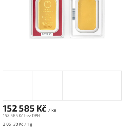
152 585 Kč
/ ks
152 585 Kč bez DPH
Měrná
3 051,70 Kč / 1 g
cena: