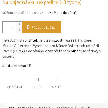
Na objednávku (expedice 2-3 týdny)
Můžeme doručit do:
1.9.2026
Možnosti doručení
Přidat do košíku
Investiční zlatý
slitek
nejvyšší
ryzosti
(Au 999,9) s logem
Münze Österreich. Vyrobeno pro Münze Österreich rafinérií
PAMP (
LBMA
) a dodáváno v zapečetěném
blistru
se sériovým
číslem.
Detailní informace
ZEPTAT SE
HLÍDAT
SDÍLET