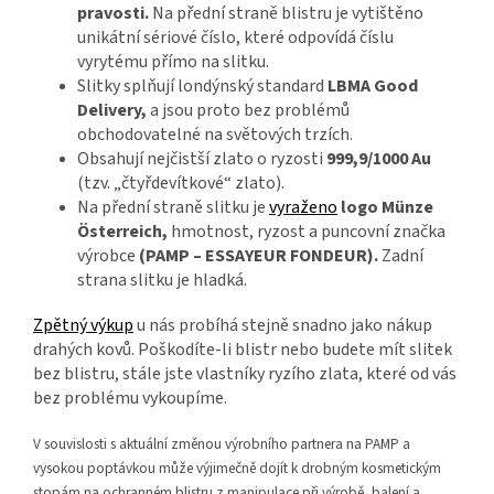
pravosti.
Na přední straně blistru je vytištěno
unikátní sériové číslo, které odpovídá číslu
vyrytému přímo na slitku.
Slitky splňují londýnský standard
LBMA Good
Delivery
,
a jsou proto bez problémů
obchodovatelné na světových trzích.
Obsahují nejčistší zlato o ryzosti
999,9/1000 Au
(tzv. „čtyřdevítkové“ zlato).
Na přední straně slitku je
vyraženo
logo
Münze
Österreich
,
hmotnost, ryzost a puncovní značka
výrobce
(
PAMP –
ESSAYEUR FONDEUR
).
Zadní
strana slitku je hladká.
Zpětný výkup
u nás probíhá stejně snadno jako nákup
drahých kovů. Poškodíte-li blistr nebo budete mít slitek
bez blistru, stále jste vlastníky ryzího zlata, které od vás
bez problému vykoupíme.
V souvislosti s aktuální změnou výrobního partnera na PAMP a
vysokou poptávkou může výjimečně dojít k drobným kosmetickým
stopám na ochranném blistru z manipulace při výrobě, balení a