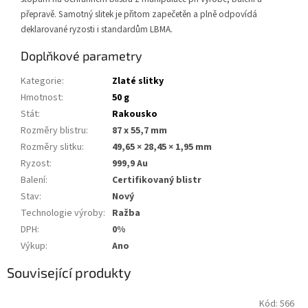
přepravě. Samotný slitek je přitom zapečetěn a plně odpovídá
deklarované ryzosti i standardům LBMA.
Doplňkové parametry
Kategorie
:
Zlaté slitky
Hmotnost
:
50 g
Stát
:
Rakousko
Rozměry blistru
:
87 x 55,7 mm
Rozměry slitku
:
49,65 × 28,45 × 1,95 mm
Ryzost
:
999,9 Au
Balení
:
Certifikovaný blistr
Stav
:
Nový
Technologie výroby
:
Ražba
DPH
:
0%
Výkup
:
Ano
Související produkty
Kód:
566