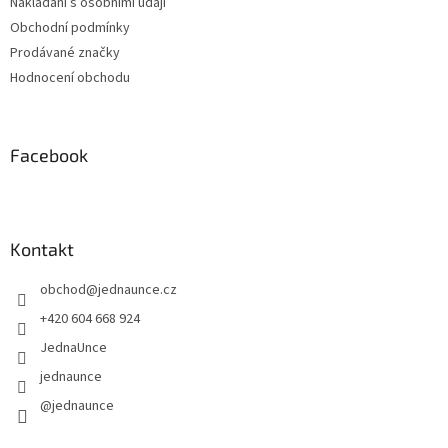
Nakládání s osobními údaji
Obchodní podmínky
Prodávané značky
Hodnocení obchodu
Facebook
Kontakt
obchod
@
jednaunce.cz
+420 604 668 924
JednaUnce
jednaunce
@jednaunce