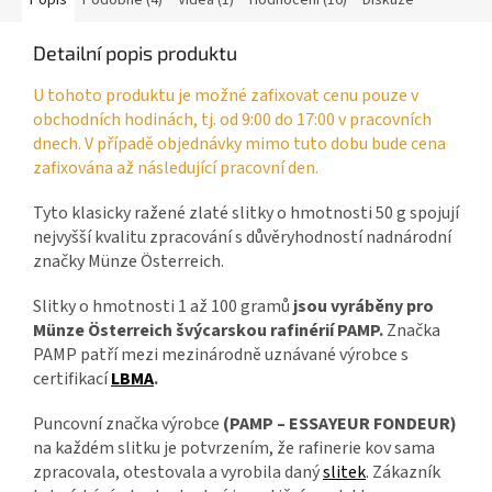
Popis
Podobné (4)
Videa (1)
Hodnocení (16)
Diskuze
Detailní popis produktu
U tohoto produktu je možné zafixovat cenu pouze v
obchodních hodinách, tj. od 9:00 do 17:00 v pracovních
dnech. V případě objednávky mimo tuto dobu bude cena
zafixována až následující pracovní den.
Tyto klasicky ražené zlaté slitky o hmotnosti 50 g spojují
nejvyšší kvalitu zpracování s důvěryhodností nadnárodní
značky Münze Österreich.
Slitky o hmotnosti 1 až 100 gramů
jsou vyráběny pro
Münze Österreich švýcarskou rafinérií PAMP
.
Značka
PAMP patří mezi mezinárodně uznávané výrobce s
certifikací
LBMA
.
Puncovní značka výrobce
(PAMP – ESSAYEUR FONDEUR)
na každém slitku je potvrzením, že rafinerie kov sama
zpracovala, otestovala a vyrobila daný
slitek
. Zákazník