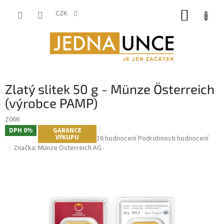
Přejít
NÁKUP
na
CZK
obsah
KOŠÍK
Zlatý slitek 50 g - Münze Österreich
(výrobce PAMP)
Z066
DPH 0%
GARANCE
VÝKUPU
Průměrné
16 hodnocení
Podrobnosti hodnocení
hodnocení
Značka:
Münze Österreich AG
produktu
je
4,9
z
5
hvězdiček.