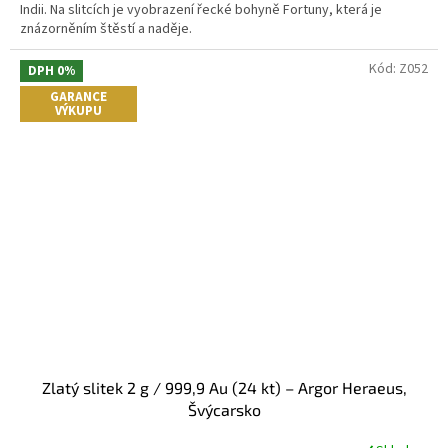
5
Indii. Na slitcích je vyobrazení řecké bohyně Fortuny, která je
hvězdiček.
znázorněním štěstí a naděje.
Kód:
Z052
DPH 0%
GARANCE
VÝKUPU
Zlatý slitek 2 g / 999,9 Au (24 kt) – Argor Heraeus,
Švýcarsko