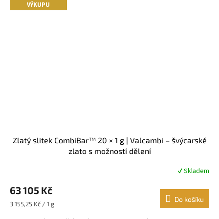
VÝKUPU
Zlatý slitek CombiBar™ 20 × 1 g | Valcambi – švýcarské
zlato s možností dělení
✔ Skladem
Průměrné
hodnocení
63 105 Kč
produktu
je
Do košíku
Měrná
3 155,25 Kč / 1 g
5,0
cena:
z