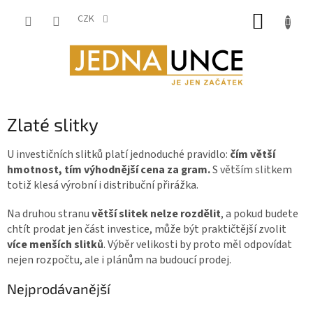
Přejít
NÁKUP
na
CZK
obsah
KOŠÍK
Zlaté slitky
U investičních slitků platí jednoduché pravidlo:
čím větší
hmotnost, tím výhodnější cena za gram.
S větším slitkem
totiž klesá výrobní i distribuční přirážka.
Na druhou stranu
větší slitek nelze rozdělit
, a pokud budete
chtít prodat jen část investice, může být praktičtější zvolit
více menších slitků
. Výběr velikosti by proto měl odpovídat
nejen rozpočtu, ale i plánům na budoucí prodej.
Nejprodávanější