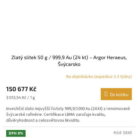
Zlatý slitek 50 g / 999,9 Au (24 kt) – Argor Heraeus,
Švýcarsko
Na objednávku (expedice 2-3 týdny)
Průměrné
hodnocení
150 677 Kč
produktu
je
Do košíku
Měrná
3 013,54 Kč / 1 g
4,9
cena:
z
Investiční zlato nejvyšší čistoty 999,9/1000 Au (24 kt) z renomované
5
švýcarské rafinérie. Certifikace LBMA zaručuje kvalitu,
hvězdiček.
důvěryhodnost a celosvětovou likviditu.
Kód:
S843
DPH 0%