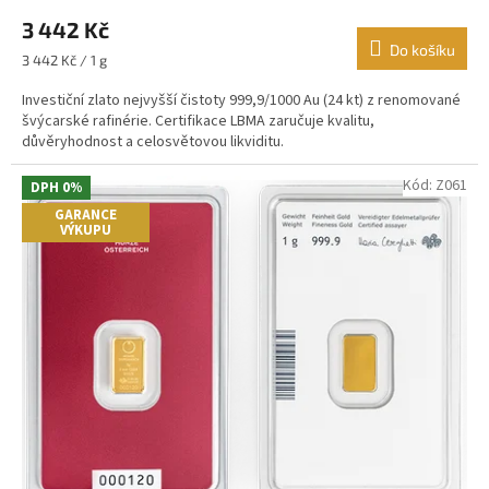
hodnocení
3 442 Kč
produktu
je
Do košíku
Měrná
3 442 Kč / 1 g
4,3
cena:
z
Investiční zlato nejvyšší čistoty 999,9/1000 Au (24 kt) z renomované
5
švýcarské rafinérie. Certifikace LBMA zaručuje kvalitu,
hvězdiček.
důvěryhodnost a celosvětovou likviditu.
Kód:
Z061
DPH 0%
GARANCE
VÝKUPU