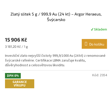
Zlatý slitek 5 g / 999,9 Au (24 kt) – Argor Heraeus,
Švýcarsko
✔ Skladem
Průměrné
hodnocení
15 906 Kč
produktu
je
Do košíku
Měrná
3 181,20 Kč / 1 g
4,5
cena:
z
Investiční zlato nejvyšší čistoty 999,9/1000 Au (24 kt) z renomované
5
švýcarské rafinérie. Certifikace LBMA zaručuje kvalitu,
hvězdiček.
důvěryhodnost a celosvětovou likviditu.
Kód:
Z054
DPH 0%
GARANCE
VÝKUPU