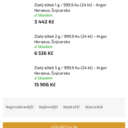
Zlatý slitek 1 g / 999,9 Au (24 kt) – Argor
Heraeus, Švýcarsko
✔ Skladem
3 442 Kč
Zlatý slitek 2 g / 999,9 Au (24 kt) – Argor
Heraeus, Švýcarsko
✔ Skladem
6 536 Kč
Zlatý slitek 5 g / 999,9 Au (24 kt) – Argor
Heraeus, Švýcarsko
✔ Skladem
15 906 Kč
Ř
a
Nejprodávanější
Nejlevnější
Nejdražší
Abecedně
z
e
n
OTEVŘÍT FILTR