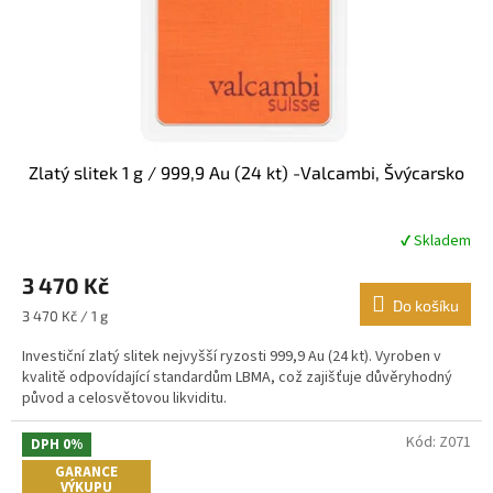
Zlatý slitek 1 g / 999,9 Au (24 kt) -Valcambi, Švýcarsko
✔ Skladem
Průměrné
hodnocení
3 470 Kč
produktu
je
Do košíku
Měrná
3 470 Kč / 1 g
5,0
cena:
z
Investiční zlatý slitek nejvyšší ryzosti 999,9 Au (24 kt). Vyroben v
5
kvalitě odpovídající standardům LBMA, což zajišťuje důvěryhodný
hvězdiček.
původ a celosvětovou likviditu.
Kód:
Z071
DPH 0%
GARANCE
VÝKUPU