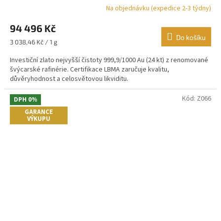
Na objednávku (expedice 2-3 týdny)
Průměrné
hodnocení
94 496 Kč
produktu
je
Do košíku
Měrná
3 038,46 Kč / 1 g
4,3
cena:
z
Investiční zlato nejvyšší čistoty 999,9/1000 Au (24 kt) z renomované
5
švýcarské rafinérie. Certifikace LBMA zaručuje kvalitu,
hvězdiček.
důvěryhodnost a celosvětovou likviditu.
Kód:
Z066
DPH 0%
GARANCE
VÝKUPU