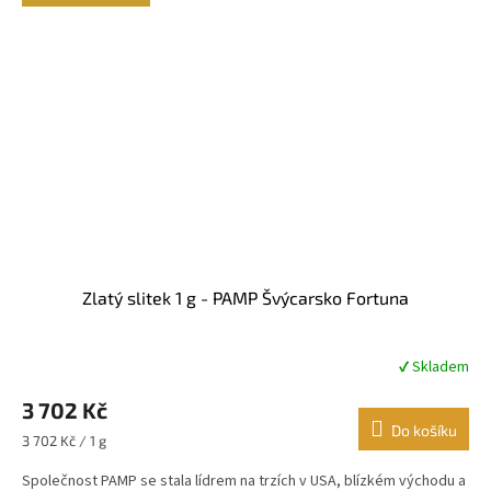
Zlatý slitek 1 g - PAMP Švýcarsko Fortuna
✔ Skladem
Průměrné
hodnocení
3 702 Kč
produktu
je
Do košíku
Měrná
3 702 Kč / 1 g
4,9
cena:
z
Společnost PAMP se stala lídrem na trzích v USA, blízkém východu a