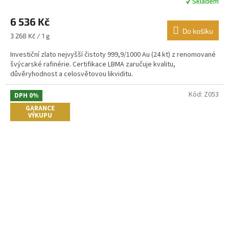
✔ Skladem
Průměrné
hodnocení
6 536 Kč
produktu
je
Do košíku
Měrná
3 268 Kč / 1 g
4,8
cena:
z
Investiční zlato nejvyšší čistoty 999,9/1000 Au (24 kt) z renomované
5
švýcarské rafinérie. Certifikace LBMA zaručuje kvalitu,
hvězdiček.
důvěryhodnost a celosvětovou likviditu.
Kód:
Z053
DPH 0%
GARANCE
VÝKUPU