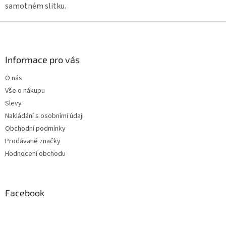
p
samotném slitku.
i
s
Z
u
á
p
a
Informace pro vás
t
O nás
í
Vše o nákupu
Slevy
Nakládání s osobními údaji
Obchodní podmínky
Prodávané značky
Hodnocení obchodu
Facebook