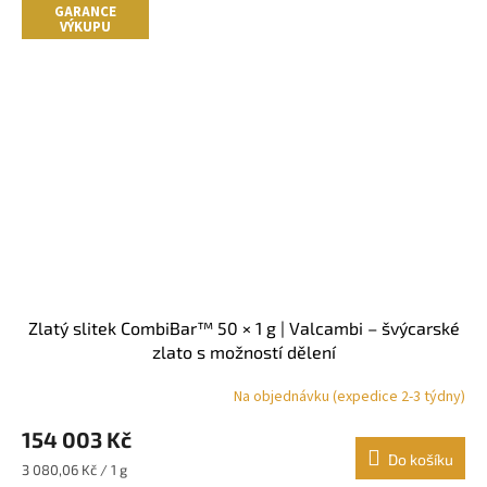
GARANCE
VÝKUPU
Zlatý slitek CombiBar™ 50 × 1 g | Valcambi – švýcarské
zlato s možností dělení
Na objednávku (expedice 2-3 týdny)
Průměrné
hodnocení
154 003 Kč
produktu
je
Do košíku
Měrná
3 080,06 Kč / 1 g
5,0