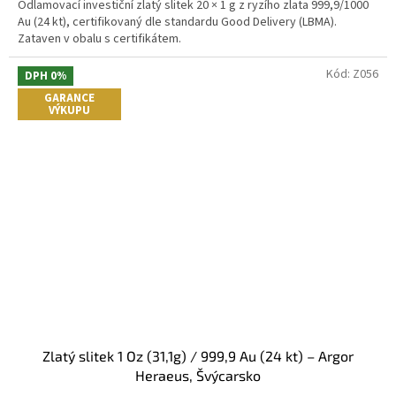
Odlamovací investiční zlatý slitek 20 × 1 g z ryzího zlata 999,9/1000
5
Au (24 kt), certifikovaný dle standardu Good Delivery (LBMA).
hvězdiček.
Zataven v obalu s certifikátem.
Kód:
Z056
DPH 0%
GARANCE
VÝKUPU
Zlatý slitek 1 Oz (31,1g) / 999,9 Au (24 kt) – Argor
Heraeus, Švýcarsko