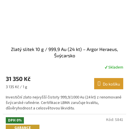
Zlatý slitek 10 g / 999,9 Au (24 kt) – Argor Heraeus,
Švýcarsko
✔ Skladem
Průměrné
hodnocení
31 350 Kč
produktu
je
Do košíku
Měrná
3 135 Kč / 1 g
4,4
cena:
z
Investiční zlato nejvyšší čistoty 999,9/1000 Au (24 kt) z renomované
5
švýcarské rafinérie. Certifikace LBMA zaručuje kvalitu,
hvězdiček.
důvěryhodnost a celosvětovou likviditu.
Kód:
S841
DPH 0%
GARANCE