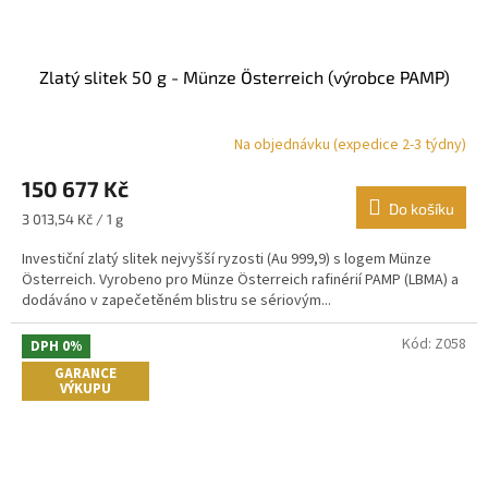
Zlatý slitek 50 g - Münze Österreich (výrobce PAMP)
Na objednávku (expedice 2-3 týdny)
Průměrné
hodnocení
150 677 Kč
produktu
je
Do košíku
Měrná
3 013,54 Kč / 1 g
4,9
cena:
z
Investiční zlatý slitek nejvyšší ryzosti (Au 999,9) s logem Münze
5
Österreich. Vyrobeno pro Münze Österreich rafinérií PAMP (LBMA) a
hvězdiček.
dodáváno v zapečetěném blistru se sériovým...
Kód:
Z058
DPH 0%
GARANCE
VÝKUPU