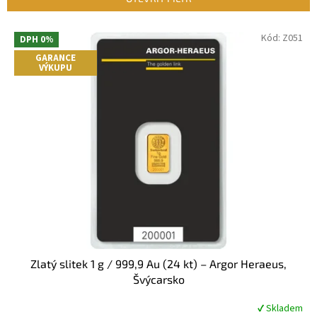
í
p
V
Kód:
Z051
r
DPH 0%
ý
o
GARANCE
p
VÝKUPU
d
i
u
s
k
p
t
r
ů
o
d
u
k
t
ů
Zlatý slitek 1 g / 999,9 Au (24 kt) – Argor Heraeus,
Švýcarsko
✔ Skladem
Průměrné