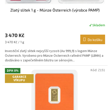
Zlatý slitek 1 g - Münze Österreich (výrobce PAMP)
✔ Skladem
Průměrné
hodnocení
3 470 Kč
produktu
je
Do košíku
Měrná
3 470 Kč / 1 g
4,7
cena:
z
Investiční zlatý slitek nejvyšší ryzosti (Au 999,9) s logem Münze
5
Österreich. Vyrobeno pro Münze Österreich rafinérií PAMP (LBMA) a
hvězdiček.
dodáváno v zapečetěném blistru se sériovým...
Kód:
Z151
DPH 0%
GARANCE
VÝKUPU