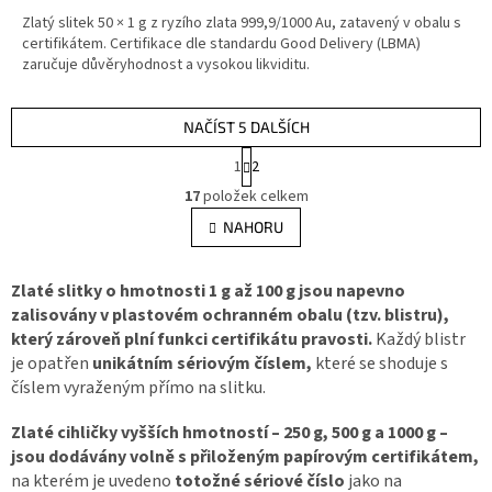
cena:
z
Zlatý slitek 50 × 1 g z ryzího zlata 999,9/1000 Au, zatavený v obalu s
5
certifikátem. Certifikace dle standardu Good Delivery (LBMA)
hvězdiček.
zaručuje důvěryhodnost a vysokou likviditu.
NAČÍST 5 DALŠÍCH
S
1
2
t
O
r
17
položek celkem
v
á
l
NAHORU
n
á
k
d
o
v
a
Zlaté slitky o hmotnosti 1 g až 100 g jsou napevno
á
c
zalisovány v plastovém ochranném obalu (tzv. blistru),
n
í
který zároveň plní funkci certifikátu pravosti.
Každý blistr
í
p
je opatřen
unikátním sériovým číslem,
které se shoduje s
r
číslem vyraženým přímo na slitku.
v
k
Zlaté cihličky vyšších hmotností – 250 g, 500 g a 1000 g –
y
jsou dodávány volně s přiloženým papírovým certifikátem,
v
ý
na kterém je uvedeno
totožné sériové číslo
jako na