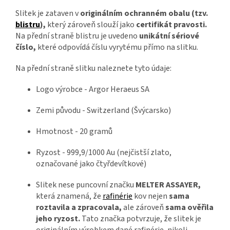
Slitek je zataven v
originálním ochranném obalu (tzv.
blistru
),
který zároveň slouží jako
certifikát pravosti.
Na přední straně blistru je uvedeno
unikátní sériové
číslo,
které odpovídá číslu vyrytému přímo na slitku.
Na přední straně slitku naleznete tyto údaje:
Logo výrobce - Argor Heraeus SA
Zemi původu - Switzerland (Švýcarsko)
Hmotnost - 20 gramů
Ryzost - 999,9/1000 Au (nejčistší zlato,
označované jako čtyřdevítkové)
Slitek nese puncovní značku
MELTER ASSAYER,
která znamená, že
rafinérie
kov nejen
sama
roztavila a zpracovala,
ale zároveň
sama ověřila
jeho ryzost.
Tato značka potvrzuje, že slitek je