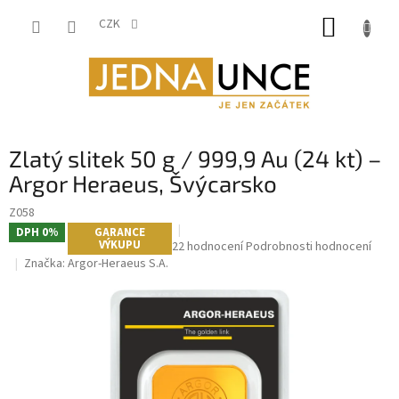
Přejít
NÁKUP
na
CZK
obsah
KOŠÍK
Zlatý slitek 50 g / 999,9 Au (24 kt) –
Argor Heraeus, Švýcarsko
Z058
DPH 0%
GARANCE
VÝKUPU
Průměrné
22 hodnocení
Podrobnosti hodnocení
hodnocení
Značka:
Argor-Heraeus S.A.
produktu
je
4,9
z
5
hvězdiček.