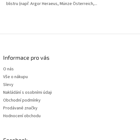
blistru (např. Argor Heraeus, Münze Österreich,...
hvězdiček.
Z
á
p
a
Informace pro vás
t
O nás
í
Vše o nákupu
Slevy
Nakládání s osobními údaji
Obchodní podmínky
Prodávané značky
Hodnocení obchodu
Facebook