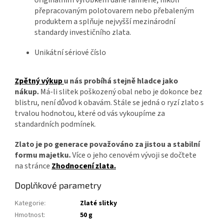
originálním výrobkem dané rafinérie, nikoli
přepracovaným polotovarem nebo přebaleným
produktem a splňuje nejvyšší mezinárodní
standardy investičního zlata.
Unikátní sériové číslo
Zpětný výkup
u nás probíhá stejně hladce jako
nákup.
Má-li slitek poškozený obal nebo je dokonce bez
blistru, není důvod k obavám. Stále se jedná o ryzí zlato s
trvalou hodnotou, které od vás vykoupíme za
standardních podmínek.
Zlato je po generace považováno za jistou a stabilní
formu majetku.
Více o jeho cenovém vývoji se dočtete
na stránce
Zhodnocení zlata.
Doplňkové parametry
Kategorie
:
Zlaté slitky
Hmotnost
:
50 g