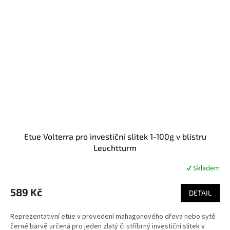
Etue Volterra pro investiční slitek 1-100g v blistru
Leuchtturm
✔ Skladem
Průměrné
hodnocení
produktu
589 Kč
DETAIL
je
4,9
Reprezentativní etue v provedení mahagonového dřeva nebo sytě
z
černé barvě určená pro jeden zlatý či stříbrný investiční slitek v
5