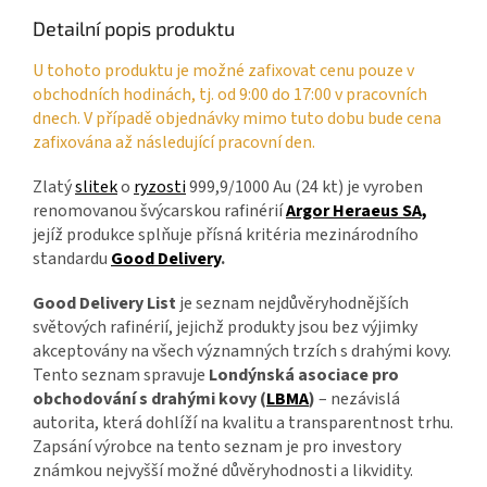
Detailní popis produktu
U tohoto produktu je možné zafixovat cenu pouze v
obchodních hodinách, tj. od 9:00 do 17:00 v pracovních
dnech. V případě objednávky mimo tuto dobu bude cena
zafixována až následující pracovní den.
Zlatý
slitek
o
ryzosti
999,9/1000 Au (24 kt) je vyroben
renomovanou švýcarskou rafinérií
Argor Heraeus SA,
jejíž produkce splňuje přísná kritéria mezinárodního
standardu
Good Delivery
.
Good Delivery List
je seznam nejdůvěryhodnějších
světových rafinérií, jejichž produkty jsou bez výjimky
akceptovány na všech významných trzích s drahými kovy.
Tento seznam spravuje
Londýnská asociace pro
obchodování s drahými kovy (
LBMA
)
– nezávislá
autorita, která dohlíží na kvalitu a transparentnost trhu.
Zapsání výrobce na tento seznam je pro investory
známkou nejvyšší možné důvěryhodnosti a likvidity.