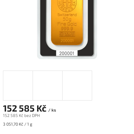
152 585 Kč
/ ks
152 585 Kč bez DPH
Měrná
3 051,70 Kč / 1 g
cena: