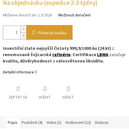
Na objednávku (expedice 2-3 týdny)
Můžeme doručit do:
1.9.2026
Možnosti doručení
Přidat do košíku
Investiční zlato nejvyšší čistoty
999,9/1000 Au (24 kt)
z
renomované švýcarské
rafinérie
.
Certifikace
LBMA
zaručuje
kvalitu,
důvěryhodnost
a
celosvětovou likviditu.
Detailní informace
ZEPTAT SE
HLÍDAT
SDÍLET
Popis
Podobné (4)
Videa (1)
Hodnocení (22)
Diskuze