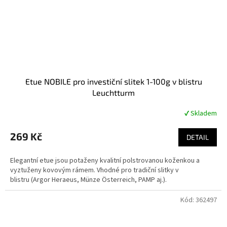
Etue NOBILE pro investiční slitek 1-100g v blistru
Leuchtturm
✔ Skladem
Průměrné
hodnocení
produktu
269 Kč
DETAIL
je
4,8
Elegantní etue jsou potaženy kvalitní polstrovanou koženkou a
z
vyztuženy kovovým rámem. Vhodné pro tradiční slitky v
5
blistru (Argor Heraeus, Münze Österreich, PAMP aj.).
hvězdiček.
Kód:
362497