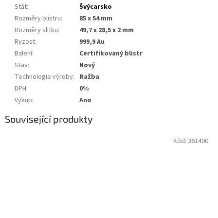
Stát
:
Švýcarsko
Rozměry blistru
:
85 x 54 mm
Rozměry slitku
:
49,7 x 28,5 x 2 mm
Ryzost
:
999,9 Au
Balení
:
Certifikovaný blistr
Stav
:
Nový
Technologie výroby
:
Ražba
DPH
:
0%
Výkup
:
Ano
Související produkty
Kód:
361400