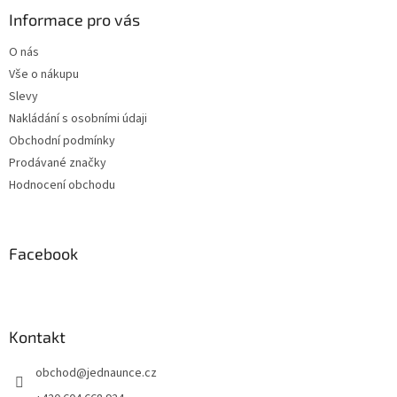
a
Informace pro vás
t
O nás
í
Vše o nákupu
Slevy
Nakládání s osobními údaji
Obchodní podmínky
Prodávané značky
Hodnocení obchodu
Facebook
Kontakt
obchod
@
jednaunce.cz