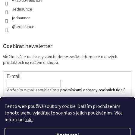
+420 604 668 924
JednaUnce
jednaunce
@jednaunce
Odebírat newsletter
Vložte svůj e-mail a my vám budeme zasílat informace o nových
produktech na našem e-shopu.
E-mail
Vložením e-mailu souhlasíte s
podmínkami ochrany osobních údajů
PŘIHLÁSIT SE
Tento web používá soubory cookie. Dalším procházením
tohoto webu vyjadřujete souhlas s jejich používáním.. Více
informací
zde
.
Vytvořil Shoptet