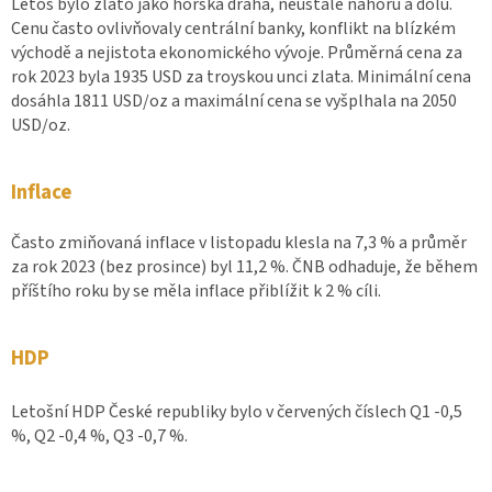
Letos bylo zlato jako horská dráha, neustále nahoru a dolů.
Cenu často ovlivňovaly centrální banky, konflikt na blízkém
východě a nejistota ekonomického vývoje. Průměrná cena za
rok 2023 byla 1935 USD za troyskou unci zlata. Minimální cena
dosáhla 1811 USD/oz a maximální cena se vyšplhala na 2050
USD/oz.
Inflace
Často zmiňovaná inflace v listopadu klesla na 7,3 % a průměr
za rok 2023 (bez prosince) byl 11,2 %. ČNB odhaduje, že během
příštího roku by se měla inflace přiblížit k 2 % cíli.
HDP
Letošní HDP České republiky bylo v červených číslech Q1 -0,5
%, Q2 -0,4 %, Q3 -0,7 %.