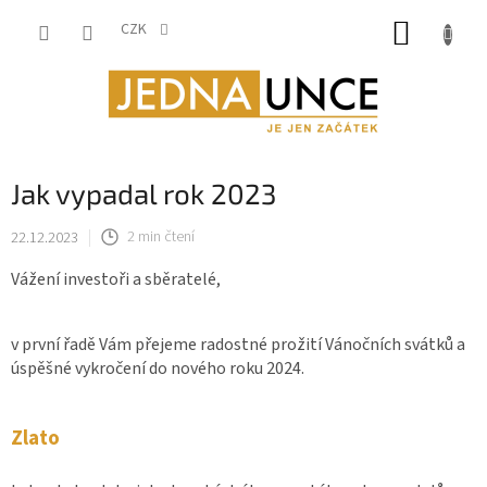
Přejít
NÁKUP
na
CZK
obsah
KOŠÍK
Jak vypadal rok 2023
22.12.2023
2 min čtení
Vážení investoři a sběratelé,
v první řadě Vám přejeme radostné prožití Vánočních svátků a
úspěšné vykročení do nového roku 2024.
Zlato