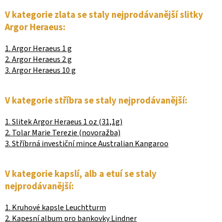
V kategorie zlata se staly nejprodávanější slitky
Argor Heraeus:
1. Argor Heraeus 1 g
2. Argor Heraeus 2 g
3. Argor Heraeus 10 g
V kategorie stříbra se staly nejprodávanější:
1. Slitek Argor Heraeus 1 oz (31,1g)
2. Tolar Marie Terezie (novoražba)
3. Stříbrná investiční mince Australian Kangaroo
V kategorie kapslí, alb a etuí se staly
nejprodávanější:
1. Kruhové kapsle Leuchtturm
2. Kapesní album pro bankovky Lindner