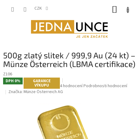
Přejít
NÁKUP
na
CZK
obsah
KOŠÍK
500g zlatý slitek / 999,9 Au (24 kt) –
Münze Österreich (LBMA certifikace)
Z106
DPH 0%
GARANCE
VÝKUPU
Průměrné
4 hodnocení
Podrobnosti hodnocení
hodnocení
Značka:
Münze Österreich AG
produktu
je
5,0
z
5
hvězdiček.