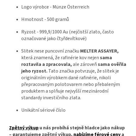
Logo výrobce -
Münze Österreich
Hmotnost - 500 gramů
Ryzost - 999,9/1000 Au (nejčistší zlato, často
označované jako čtyřdevítkové)
Slitek nese puncovní značku
MELTER ASSAYER,
která znamená, že rafinérie kov nejen
sama
roztavila a zpracovala,
ale zároveň
sama ověřila
jeho ryzost.
Tato značka potvrzuje, že slitek je
originálním výrobkem dané rafinérie, nikoli
přepracovaným polotovarem nebo přebaleným
produktem a splňuje nejvyšší mezinárodní
standardy investičního zlata.
Unikátní sériové číslo
Zpětný výkup
u nás probíhá stejně hladce jako nákup
– garantujeme zpětný výkup,
nabízíme férové ceny
a