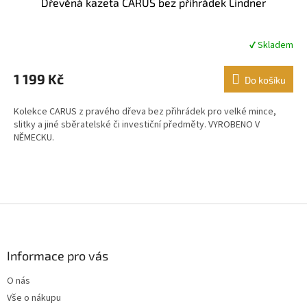
Dřevěná kazeta CARUS bez přihrádek Lindner
✔ Skladem
Průměrné
hodnocení
produktu
1 199 Kč
Do košíku
je
5,0
Kolekce CARUS z pravého dřeva bez přihrádek pro velké mince,
z
slitky a jiné sběratelské či investiční předměty. VYROBENO V
5
NĚMECKU.
hvězdiček.
Z
á
p
a
Informace pro vás
t
O nás
í
Vše o nákupu