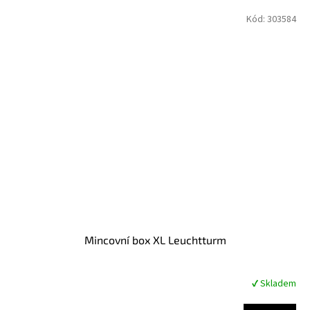
Kód:
303584
Mincovní box XL Leuchtturm
✔ Skladem
Průměrné
hodnocení