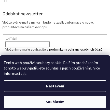
Odebírat newsletter
Vložte svůj e-mail a my vám budeme zasílat informace o nových
produktech na našem e-shopu.
E-mail
Vložením e-mailu souhlasíte s
podmínkami ochrany osobních údajů
PŘIHLÁSIT SE
Tento web používá soubory cookie. Dalším procházením
tohoto webu vyjadřujete souhlas s jejich používáním.. Více
informací
zde
.
Vytvořil Shoptet
Nastavení
Copyright 2026
JEDNAUNCE.cz
. Všechna práva vyhrazena.
Upravit
Souhlasím
nastavení cookies