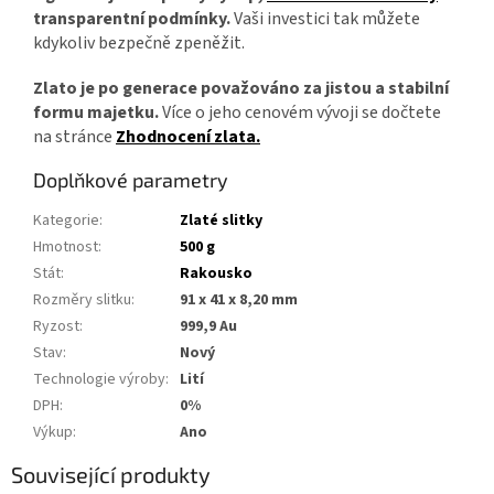
transparentní podmínky.
Vaši investici tak můžete
kdykoliv bezpečně zpeněžit.
Zlato je po generace považováno za jistou a stabilní
formu majetku.
Více o jeho cenovém vývoji se dočtete
na stránce
Zhodnocení zlata.
Doplňkové parametry
Kategorie
:
Zlaté slitky
Hmotnost
:
500 g
Stát
:
Rakousko
Rozměry slitku
:
91 x 41 x 8,20 mm
Ryzost
:
999,9 Au
Stav
:
Nový
Technologie výroby
:
Lití
DPH
:
0%
Výkup
:
Ano
Související produkty