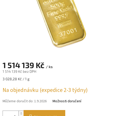
1 514 139 Kč
/ ks
1 514 139 Kč bez DPH
Měrná
3 028,28 Kč / 1 g
cena:
Na objednávku (expedice 2-3 týdny)
Můžeme doručit do:
1.9.2026
Možnosti doručení