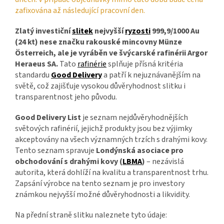
zafixována až následující pracovní den.
Zlatý investiční
slitek
nejvyšší
ryzosti
999,9/1000 Au
(24 kt) nese značku rakouské mincovny Münze
Österreich, ale je vyráběn ve švýcarské rafinérii Argor
Heraeus SA.
Tato
rafinérie
splňuje přísná kritéria
standardu
Good Delivery
a patří k nejuznávanějším na
světě, což zajišťuje vysokou důvěryhodnost slitku i
transparentnost jeho původu.
Good Delivery List
je seznam nejdůvěryhodnějších
světových rafinérií, jejichž produkty jsou bez výjimky
akceptovány na všech významných trzích s drahými kovy.
Tento seznam spravuje
Londýnská asociace pro
obchodování s drahými kovy (
LBMA
)
– nezávislá
autorita, která dohlíží na kvalitu a transparentnost trhu.
Zapsání výrobce na tento seznam je pro investory
známkou nejvyšší možné důvěryhodnosti a likvidity.
Na přední straně slitku naleznete tyto údaje: