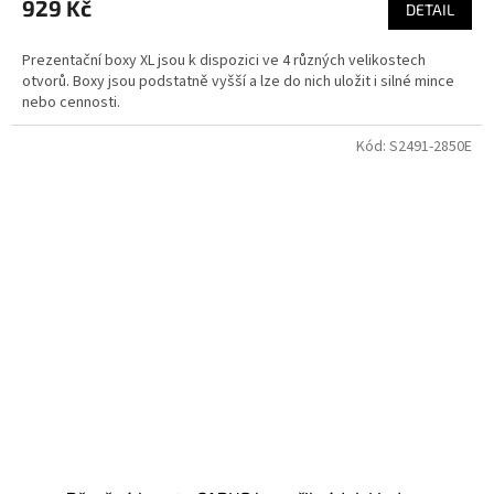
produktu
929 Kč
DETAIL
je
5,0
Prezentační boxy XL jsou k dispozici ve 4 různých velikostech
z
otvorů. Boxy jsou podstatně vyšší a lze do nich uložit i silné mince
5
nebo cennosti.
hvězdiček.
Kód:
S2491-2850E