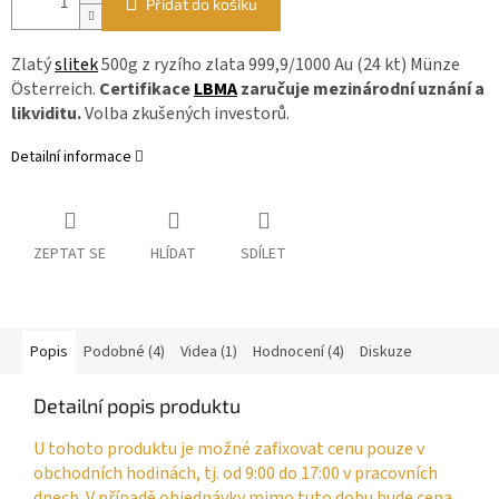
Přidat do košíku
Zlatý
slitek
500g z ryzího zlata 999,9/1000 Au (24 kt) Münze
Österreich.
Certifikace
LBMA
zaručuje mezinárodní uznání a
likviditu.
Volba zkušených investorů.
Detailní informace
ZEPTAT SE
HLÍDAT
SDÍLET
Popis
Podobné (4)
Videa (1)
Hodnocení (4)
Diskuze
Detailní popis produktu
U tohoto produktu je možné zafixovat cenu pouze v
obchodních hodinách, tj. od 9:00 do 17:00 v pracovních
dnech. V případě objednávky mimo tuto dobu bude cena