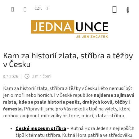
Přejít
NÁKUP
na
CZK
obsah
KOŠÍK
Kam za historií zlata, stříbra a těžby
v Česku
9.7.2026
3 min čtení
Kam za historií zlata, stříbra a těžby v Česku Léto nemusí být
jen o moři nebo horách. I v České republice
najdeme zajímavá
místa, kde se psala historie peněz, drahých kovů, těžby i
řemesla.
Připravili jsme pro Vás několik tipů na výlety, které
mohou zaujmout milovníky historie, mincí, zlata i stříbra.
České muzeum stříbra
– Kutná Hora Jeden z nejlepších
tipů k tématu stříbra. Kutná Hora patřila ve středověku