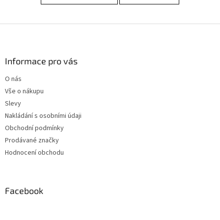
Z
á
p
a
Informace pro vás
t
O nás
í
Vše o nákupu
Slevy
Nakládání s osobními údaji
Obchodní podmínky
Prodávané značky
Hodnocení obchodu
Facebook