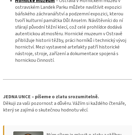
Hornické muzeum
– Ostrava V Hornickém muzeu v
ostravském Landek Parku můžete navštívit expozici
báňského záchranářství a podzemní expozici, kterou
tvoří kulturní památka Důl Anselm. Návštěvníci do ní
sfárají původní těžní klecí, což celé prohlídce dodává
autentickou atmosféru. Hornické muzeum v Ostravě
přibližuje historii těžby, práci horníků i technický vývoj
hornictví. Mezi vystavené artefakty patří historické
nástroje, stroje, zařízení a dokumentace spojená s
hornickou činností.
JEDNA UNCE – píšeme o zlatu srozumitelně.
Děkuji za vaši pozornost a důvěru. Vážím si každého čtenáře,
který se zajímá o skutečnou hodnotu věcí.
Mým cílem je mluvit o zlatu a stříbru