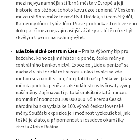
mezi nejvýznamnější stříbrná města v Evropě a její
historie je s těžbou tohoto kovu úzce spojená. V Českém
muzeu stříbra můžete navštívit Hrádek, středověký důl,
Kamenný dům i Tylův dům. Právě prohlídka středověkého
dolu patří mezi nejzajímavější zážitky a v létě může být
skvělým tipem i na rodinný výlet.
Návštěvnické centrum ČNB
– Praha Výborný tip pro
každého, koho zajímá historie peněz, české měny a
centrálního bankovnictví. Expozice „Lidé a peníze“ se
nachází v historickém trezoru a návštěvníci se zde
mohou seznámit s tím, čím platili naši předkové, jak se
měnila podoba peněz a jaké události ovlivňovaly vývoj
naší měny. Zajímavostí je také unikátní zlatá mince s
nominální hodnotou 100 000 000 Kč, kterou Česká
národní banka vydala ke 100. výročí československé
měny. Součástí expozice je i možnost vyzkoušet si, jak
těžké je zlato, a připomenout si osudové okamžiky
života Aloise Rašína.