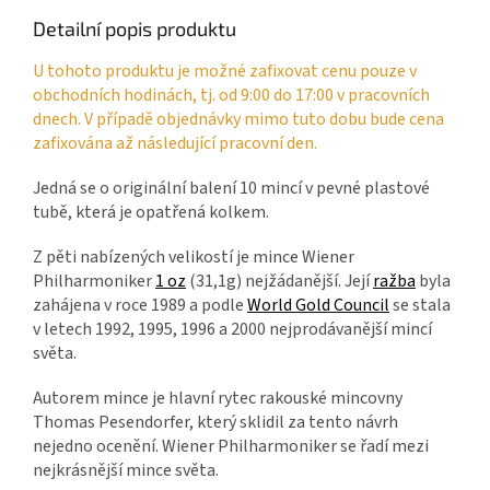
Detailní popis produktu
U tohoto produktu je možné zafixovat cenu pouze v
obchodních hodinách, tj. od 9:00 do 17:00 v pracovních
dnech. V případě objednávky mimo tuto dobu bude cena
zafixována až následující pracovní den.
Jedná se o originální balení 10 mincí v pevné plastové
tubě, která je opatřená kolkem.
Z pěti nabízených velikostí je mince Wiener
Philharmoniker
1 oz
(31,1g) nejžádanější. Její
ražba
byla
zahájena v roce 1989 a p
odle
World Gold Council
se stala
v letech 1992, 1995, 1996 a 2000 nejprodávanější mincí
světa.
Autorem mince je hlavní rytec rakouské mincovny
Thomas Pesendorfer, který sklidil za tento návrh
nejedno ocenění. Wiener Philharmoniker se řadí mezi
nejkrásnější mince světa.