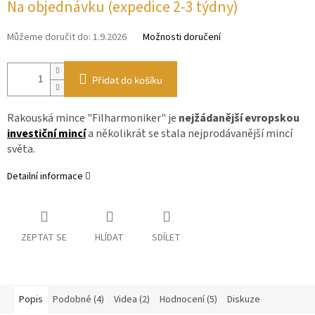
Na objednávku (expedice 2-3 týdny)
Můžeme doručit do:
1.9.2026
Možnosti doručení
Přidat do košíku
Rakouská mince "Filharmoniker" je
nejžádanější evropskou
investiční mincí
a několikrát se stala nejprodávanější mincí
světa.
Detailní informace
ZEPTAT SE
HLÍDAT
SDÍLET
Popis
Podobné (4)
Videa (2)
Hodnocení (5)
Diskuze