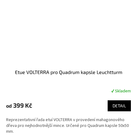
Etue VOLTERRA pro Quadrum kapsle Leuchtturm
✔ Skladem
Průměrné
hodnocení
produktu
399 Kč
od
DETAIL
je
4,8
Reprezentativní řada etuí VOLTERRA v provedení mahagonového
z
dřeva pro nejhodnotnější mince. Určené pro Quadrum kapsle 50x50
5
mm.
hvězdiček.