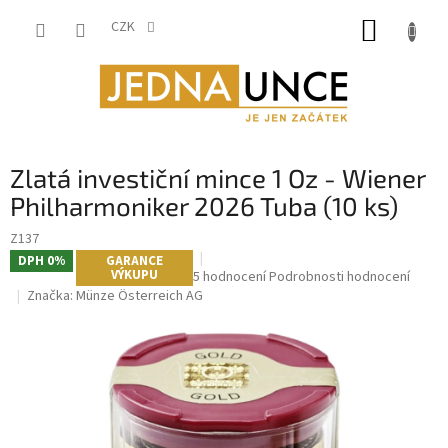
Přejít
NÁKUP
na
CZK
obsah
KOŠÍK
Zlatá investiční mince 1 Oz - Wiener
Philharmoniker 2026 Tuba (10 ks)
Z137
DPH 0%
GARANCE
VÝKUPU
Průměrné
5 hodnocení
Podrobnosti hodnocení
hodnocení
Značka:
Münze Österreich AG
produktu
je
5,0
z
5
hvězdiček.