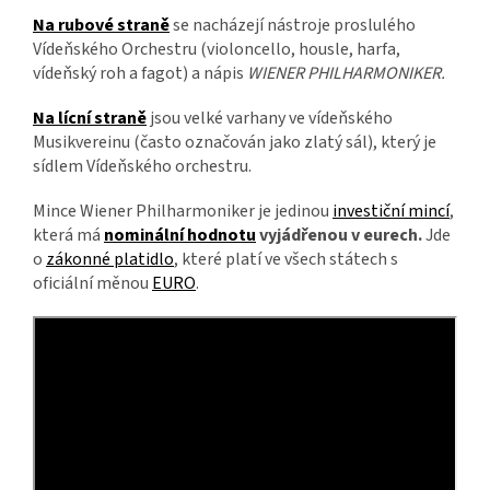
Na rubové straně
se nacházejí nástroje proslulého
Vídeňského Orchestru (violoncello, housle, harfa,
vídeňský roh a fagot) a nápis
WIENER PHILHARMONIKER.
Na lícní straně
jsou velké varhany ve vídeňského
Musikvereinu (často označován jako zlatý sál), který je
sídlem Vídeňského orchestru.
Mince Wiener Philharmoniker je jedinou
investiční mincí
,
která má
nominální hodnotu
vyjádřenou v eurech.
Jde
o
zákonné platidlo
, které platí ve všech státech s
oficiální měnou
EURO
.