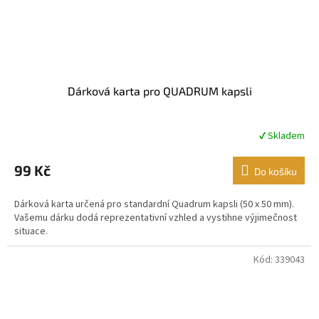
Dárková karta pro QUADRUM kapsli
✔ Skladem
Průměrné
hodnocení
produktu
99 Kč
Do košíku
je
5,0
Dárková karta určená pro standardní Quadrum kapsli (50 x 50 mm).
z
Vašemu dárku dodá reprezentativní vzhled a vystihne výjimečnost
5
situace.
hvězdiček.
Kód:
339043