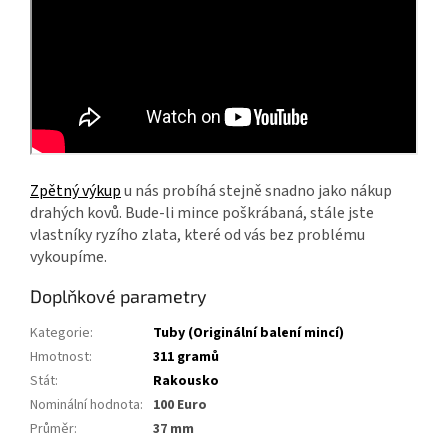
Zpětný výkup
u nás probíhá stejně snadno jako nákup
drahých kovů. Bude-li mince poškrábaná, stále jste
vlastníky ryzího zlata, které od vás bez problému
vykoupíme.
Doplňkové parametry
Kategorie
:
Tuby (Originální balení mincí)
Hmotnost
:
311 gramů
Stát
:
Rakousko
Nominální hodnota
:
100 Euro
Průměr
:
37 mm