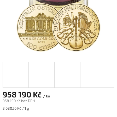
958 190 Kč
/ ks
958 190 Kč bez DPH
Měrná
3 080,70 Kč / 1 g
cena: