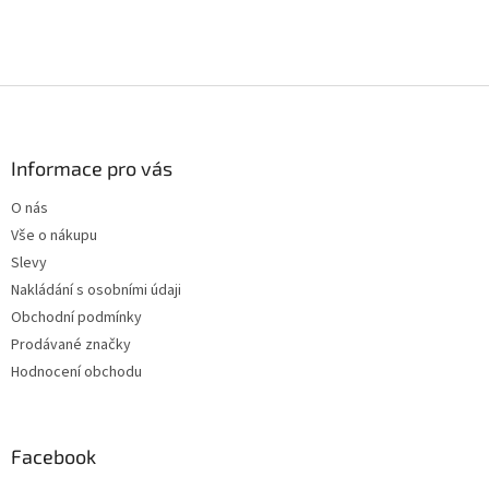
Z
á
p
a
Informace pro vás
t
O nás
í
Vše o nákupu
Slevy
Nakládání s osobními údaji
Obchodní podmínky
Prodávané značky
Hodnocení obchodu
Facebook