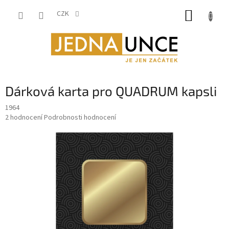
Přejít
NÁKUP
na
CZK
obsah
KOŠÍK
Dárková karta pro QUADRUM kapsli
1964
Průměrné
2 hodnocení
Podrobnosti hodnocení
hodnocení
produktu
je
5,0
z
5
hvězdiček.