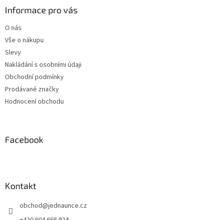
a
Informace pro vás
t
O nás
í
Vše o nákupu
Slevy
Nakládání s osobními údaji
Obchodní podmínky
Prodávané značky
Hodnocení obchodu
Facebook
Kontakt
obchod
@
jednaunce.cz