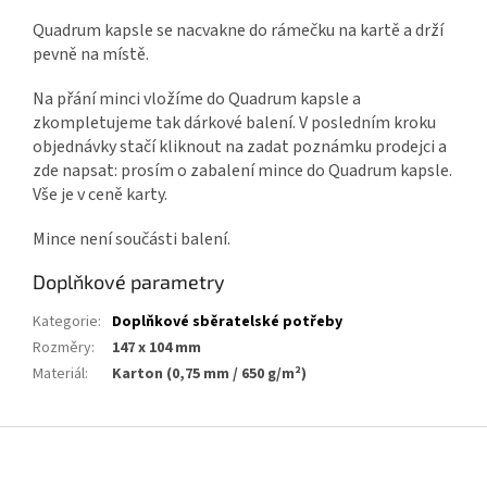
Quadrum kapsle se nacvakne do rámečku na kartě a drží
pevně na místě.
Na přání minci vložíme do Quadrum kapsle a
zkompletujeme tak dárkové balení. V posledním kroku
objednávky stačí kliknout na zadat poznámku prodejci a
zde napsat: prosím o zabalení mince do Quadrum kapsle.
Vše je v ceně karty.
Mince není součásti balení.
Doplňkové parametry
Kategorie
:
Doplňkové sběratelské potřeby
Rozměry
:
147 x 104 mm
Materiál
:
Karton (0,75 mm / 650 g/m²)
Z
á
p