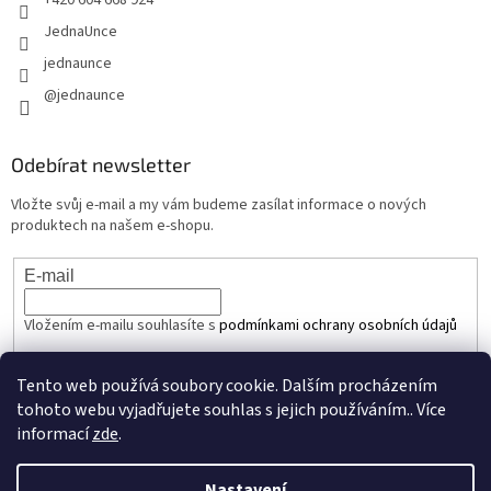
+420 604 668 924
JednaUnce
jednaunce
@jednaunce
Odebírat newsletter
Vložte svůj e-mail a my vám budeme zasílat informace o nových
produktech na našem e-shopu.
E-mail
Vložením e-mailu souhlasíte s
podmínkami ochrany osobních údajů
PŘIHLÁSIT SE
Tento web používá soubory cookie. Dalším procházením
tohoto webu vyjadřujete souhlas s jejich používáním.. Více
informací
zde
.
Vytvořil Shoptet
Nastavení