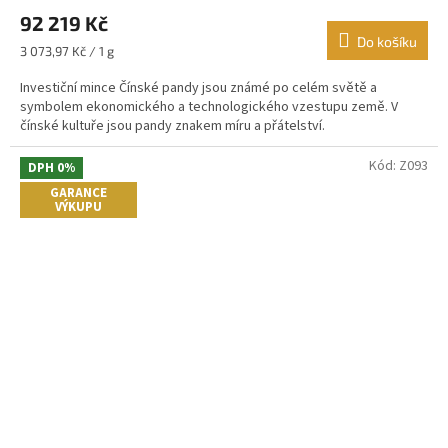
hodnocení
92 219 Kč
produktu
je
Do košíku
Měrná
3 073,97 Kč / 1 g
4,8
cena:
z
Investiční mince Čínské pandy jsou známé po celém světě a
5
symbolem ekonomického a technologického vzestupu země. V
hvězdiček.
čínské kultuře jsou pandy znakem míru a přátelství.
Kód:
Z093
DPH 0%
GARANCE
VÝKUPU