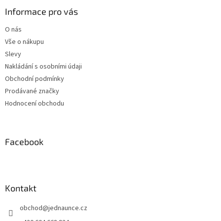
p
r
v
a
Informace pro vás
k
t
y
O nás
í
v
Vše o nákupu
ý
Slevy
p
i
Nakládání s osobními údaji
s
Obchodní podmínky
u
Prodávané značky
Hodnocení obchodu
Facebook
Kontakt
obchod
@
jednaunce.cz