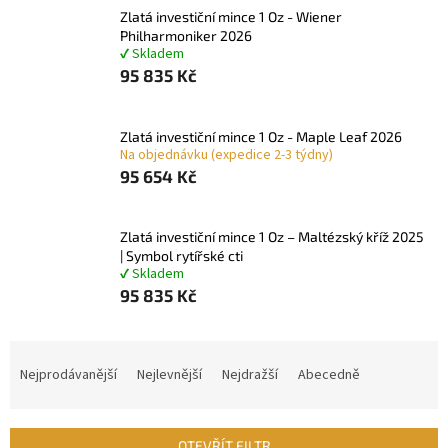
Zlatá investiční mince 1 Oz - Wiener
Philharmoniker 2026
✔ Skladem
95 835 Kč
Zlatá investiční mince 1 Oz - Maple Leaf 2026
Na objednávku (expedice 2-3 týdny)
95 654 Kč
Zlatá investiční mince 1 Oz – Maltézský kříž 2025
| Symbol rytířské cti
✔ Skladem
95 835 Kč
Ř
a
Nejprodávanější
Nejlevnější
Nejdražší
Abecedně
z
e
n
OTEVŘÍT FILTR