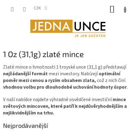
Přejít
NÁKUP
na
CZK
obsah
KOŠÍK
1 Oz (31,1g) zlaté mince
Zlaté mince o hmotnosti 1 troyské unce (31,1 g) představují
nejžádanější formát
mezi investory. Nabízejí
optimální
poměr mezi cenou a ryzím obsahem zlata,
což z nich činí
vhodnou volbu pro dlouhodobé uchování hodnoty úspor
.
V naší nabídce najdete výhradně osvědčené investiční
mince
světových mincoven, které patří k nejdůvěryhodnějším a
nejlikvidnějším na trhu.
Nejprodávanější