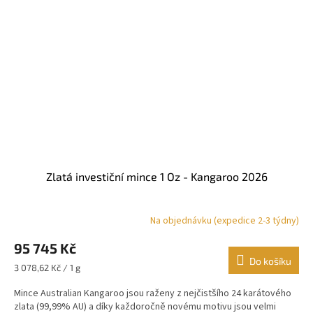
Zlatá investiční mince 1 Oz - Kangaroo 2026
Na objednávku (expedice 2-3 týdny)
Průměrné
hodnocení
95 745 Kč
produktu
je
Do košíku
Měrná
3 078,62 Kč / 1 g
5,0
cena:
z
Mince Australian Kangaroo jsou raženy z nejčistšího 24 karátového
5
zlata (99,99% AU) a díky každoročně novému motivu jsou velmi