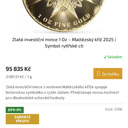
Zlatá investiční mince 1 Oz – Maltézský kříž 2025 |
Symbol rytířské cti
✔ Skladem
Průměrné
hodnocení
95 835 Kč
produktu
je
Do košíku
Měrná
3 081,51 Kč / 1 g
5,0
cena:
z
Zlatá investiční mince s motivem Maltézského kříže spojuje
5
historickou symboliku s ryzím zlatem. Představuje novou možnost
hvězdiček.
pro dlouhodobé uchování hodnoty.
Kód:
Z098
DPH 0%
GARANCE
VÝKUPU