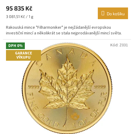
hodnocení
95 835 Kč
produktu
je
Do košíku
Měrná
3 081,51 Kč / 1 g
5,0
cena:
z
Rakouská mince "Filharmoniker" je nejžádanější evropskou
5
investiční mincí a několikrát se stala nejprodávanější mincí světa.
hvězdiček.
Kód:
Z031
DPH 0%
GARANCE
VÝKUPU