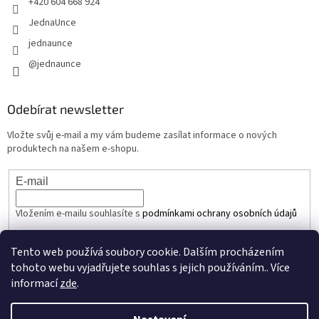
+420 604 668 924
JednaUnce
jednaunce
@jednaunce
Odebírat newsletter
Vložte svůj e-mail a my vám budeme zasílat informace o nových
produktech na našem e-shopu.
E-mail
Vložením e-mailu souhlasíte s
podmínkami ochrany osobních údajů
PŘIHLÁSIT SE
Tento web používá soubory cookie. Dalším procházením
tohoto webu vyjadřujete souhlas s jejich používáním.. Více
informací
zde
.
Vytvořil Shoptet