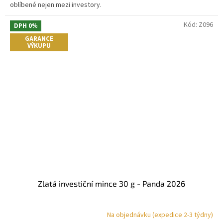
hvězdiček.
oblíbené nejen mezi investory.
Kód:
Z096
DPH 0%
GARANCE
VÝKUPU
Zlatá investiční mince 30 g - Panda 2026
Na objednávku (expedice 2-3 týdny)
Průměrné