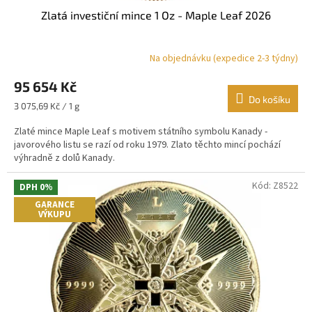
Zlatá investiční mince 1 Oz - Maple Leaf 2026
Na objednávku (expedice 2-3 týdny)
Průměrné
hodnocení
95 654 Kč
produktu
je
Do košíku
Měrná
3 075,69 Kč / 1 g
4,9
cena:
z
Zlaté mince Maple Leaf s motivem státního symbolu Kanady -
5
javorového listu se razí od roku 1979. Zlato těchto mincí pochází
hvězdiček.
výhradně z dolů Kanady.
Kód:
Z8522
DPH 0%
GARANCE
VÝKUPU