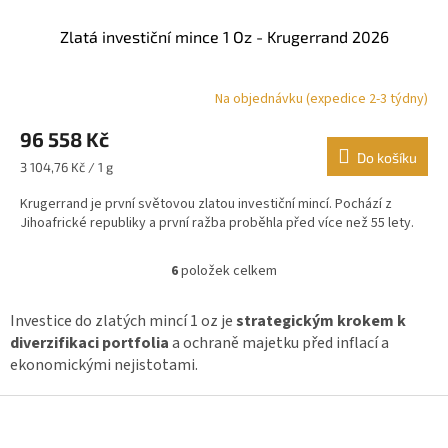
Zlatá investiční mince 1 Oz - Krugerrand 2026
Na objednávku (expedice 2-3 týdny)
Průměrné
hodnocení
96 558 Kč
produktu
je
Do košíku
Měrná
3 104,76 Kč / 1 g
5,0
cena:
z
Krugerrand je první světovou zlatou investiční mincí. Pochází z
5
Jihoafrické republiky a první ražba proběhla před více než 55 lety.
hvězdiček.
6
položek celkem
O
v
l
Investice do zlatých mincí 1 oz je
strategickým krokem k
á
diverzifikaci portfolia
a ochraně majetku před inflací a
d
ekonomickými nejistotami.
a
c
Z
í
á
p