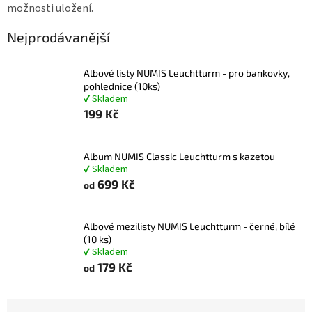
možnosti uložení.
Nejprodávanější
Albové listy NUMIS Leuchtturm - pro bankovky,
pohlednice (10ks)
✔ Skladem
199 Kč
Album NUMIS Classic Leuchtturm s kazetou
✔ Skladem
699 Kč
od
Albové mezilisty NUMIS Leuchtturm - černé, bílé
(10 ks)
✔ Skladem
179 Kč
od
Ř