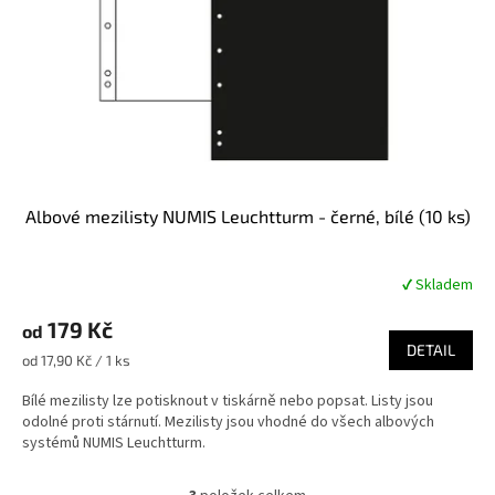
Albové mezilisty NUMIS Leuchtturm - černé, bílé (10 ks)
✔ Skladem
Průměrné
hodnocení
179 Kč
produktu
od
je
DETAIL
Měrná
od 17,90 Kč / 1 ks
5,0
cena:
z
Bílé mezilisty lze potisknout v tiskárně nebo popsat. Listy jsou
5
odolné proti stárnutí. Mezilisty jsou vhodné do všech albových
hvězdiček.
systémů NUMIS Leuchtturm.