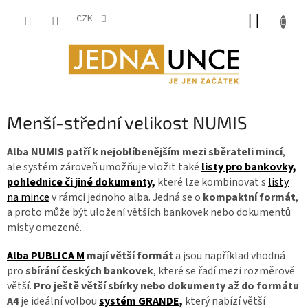
Přejít
NÁKUP
na
CZK
obsah
KOŠÍK
Menší-střední velikost NUMIS
Alba NUMIS patří k nejoblíbenějším mezi sběrateli mincí
,
ale systém zároveň umožňuje vložit také
listy pro bankovky,
pohlednice či jiné dokumenty,
které lze kombinovat s
listy
na mince
v rámci jednoho alba.
Jedná se o
kompaktní formát
,
a proto může být uložení větších bankovek nebo dokumentů
místy omezené.
Alba PUBLICA M
mají větší formát
a jsou například vhodná
pro
sbírání českých bankovek
, které se řadí mezi rozměrově
větší.
Pro ještě větší sbírky nebo dokumenty až do formátu
A4
je ideální volbou
systém GRANDE,
který nabízí větší