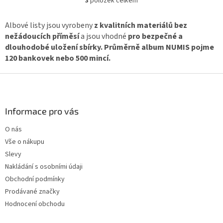
3
položek celkem
O
v
l
Albové listy jsou vyrobeny
z kvalitních materiálů bez
á
nežádoucích příměsí
a jsou vhodné
pro bezpečné a
d
dlouhodobé uložení sbírky. Průměrně album NUMIS pojme
a
120 bankovek nebo 500 mincí.
c
í
Z
p
á
r
v
p
k
a
Informace pro vás
y
t
v
O nás
í
ý
Vše o nákupu
p
Slevy
i
s
Nakládání s osobními údaji
u
Obchodní podmínky
Prodávané značky
Hodnocení obchodu