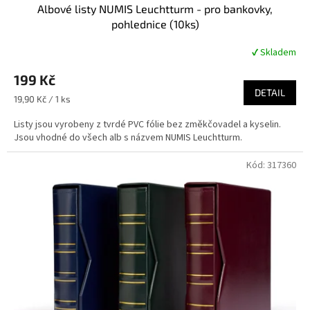
Albové listy NUMIS Leuchtturm - pro bankovky,
pohlednice (10ks)
✔ Skladem
Průměrné
hodnocení
199 Kč
produktu
je
DETAIL
Měrná
19,90 Kč / 1 ks
4,6
cena:
z
Listy jsou vyrobeny z tvrdé PVC fólie bez změkčovadel a kyselin.
5
Jsou vhodné do všech alb s názvem NUMIS Leuchtturm.
hvězdiček.
Kód:
317360