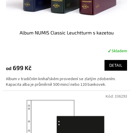
Album NUMIS Classic Leuchtturm s kazetou
✔ Skladem
Průměrné
hodnocení
produktu
DETAIL
699 Kč
od
je
4,8
Album v tradičním knihařském provedení se zlatým zdobením.
z
Kapacita alba je průměrně 500 mincí nebo 120 bankovek.
5
hvězdiček.
Kód:
336293