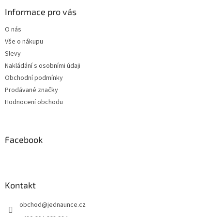
p
a
Informace pro vás
t
O nás
í
Vše o nákupu
Slevy
Nakládání s osobními údaji
Obchodní podmínky
Prodávané značky
Hodnocení obchodu
Facebook
Kontakt
obchod
@
jednaunce.cz