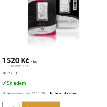
1 520 Kč
/ ks
1 256 Kč bez DPH
Měrná
76 Kč / 1 g
cena:
✔ Skladem
Můžeme doručit do:
12.8.2026
Možnosti doručení