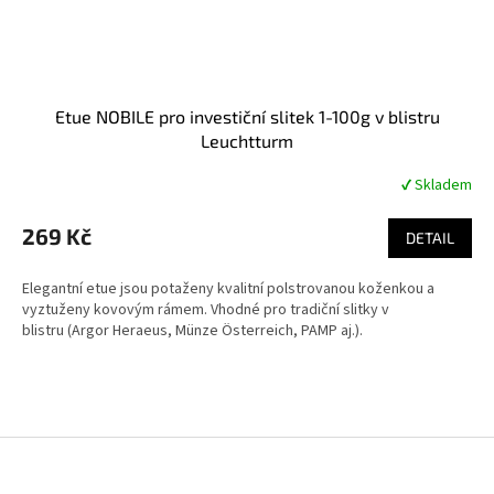
Etue NOBILE pro investiční slitek 1-100g v blistru
Leuchtturm
✔ Skladem
Průměrné
hodnocení
produktu
269 Kč
DETAIL
je
4,8
Elegantní etue jsou potaženy kvalitní polstrovanou koženkou a
z
vyztuženy kovovým rámem. Vhodné pro tradiční slitky v
5
blistru (Argor Heraeus, Münze Österreich, PAMP aj.).
hvězdiček.
Z
á