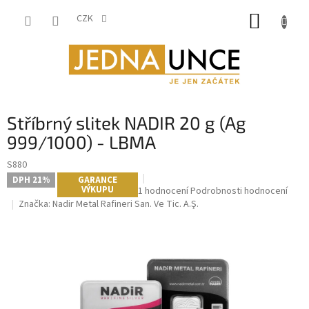
Přejít
NÁKUP
na
CZK
obsah
KOŠÍK
Stříbrný slitek NADIR 20 g (Ag
999/1000) - LBMA
S880
DPH 21%
GARANCE
VÝKUPU
Průměrné
1 hodnocení
Podrobnosti hodnocení
hodnocení
Značka:
Nadir Metal Rafineri San. Ve Tic. A.Ş.
produktu
je
5,0
z
5
hvězdiček.