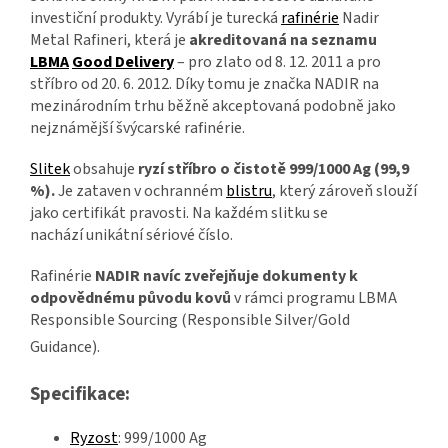
investiční produkty. Vyrábí je turecká
rafinérie
Nadir
Metal Rafineri, která je
akreditovaná na seznamu
LBMA
Good Delivery
– pro zlato od 8. 12. 2011 a pro
stříbro od 20. 6. 2012. Díky tomu je značka NADIR na
mezinárodním trhu běžně akceptovaná podobně jako
nejznámější švýcarské rafinérie.
Slitek
obsahuje
ryzí stříbro o čistotě 999/1000 Ag (99,9
%).
Je zataven v ochranném
blistru
, který zároveň slouží
jako certifikát pravosti. Na každém slitku se
nachází unikátní sériové číslo.
Rafinérie
NADIR navíc zveřejňuje dokumenty k
odpovědnému původu kovů
v rámci programu LBMA
Responsible Sourcing (Responsible Silver/Gold
Guidance).
Specifikace:
Ryzost
: 999/1000 Ag