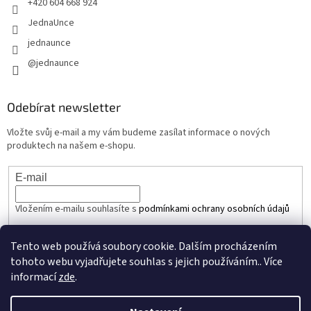
+420 604 668 924
JednaUnce
jednaunce
@jednaunce
Odebírat newsletter
Vložte svůj e-mail a my vám budeme zasílat informace o nových
produktech na našem e-shopu.
E-mail
Vložením e-mailu souhlasíte s
podmínkami ochrany osobních údajů
PŘIHLÁSIT SE
Tento web používá soubory cookie. Dalším procházením
tohoto webu vyjadřujete souhlas s jejich používáním.. Více
informací
zde
.
Vytvořil Shoptet