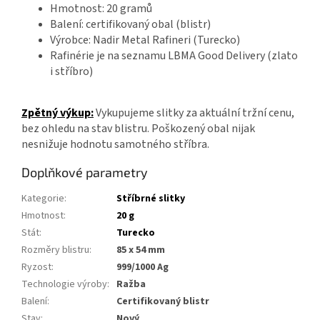
Hmotnost: 20 gramů
Balení: certifikovaný obal (blistr)
Výrobce: Nadir Metal Rafineri (Turecko)
Rafinérie je na seznamu LBMA Good Delivery (zlato
i stříbro)
Zpětný výkup:
Vykupujeme slitky za aktuální tržní cenu,
bez ohledu na stav blistru. Poškozený obal nijak
nesnižuje hodnotu samotného stříbra.
Doplňkové parametry
Kategorie
:
Stříbrné slitky
Hmotnost
:
20 g
Stát
:
Turecko
Rozměry blistru
:
85 x 54 mm
Ryzost
:
999/1000 Ag
Technologie výroby
:
Ražba
Balení
:
Certifikovaný blistr
Stav
:
Nový