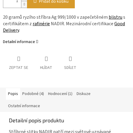
Přidat do košíku
20 gramů ryzího stříbra Ag 999/1000 v zapečetěném
blistru
s
certifikátem z
rafinérie
NADIR. Mezinárodní certifikace
Good
Delivery
.
Detailní informace
ZEPTAT SE
HLÍDAT
SDÍLET
Popis
Podobné (4)
Hodnocení (1)
Diskuze
Ostatní informace
Detailní popis produktu
Stříbrné slitky NADIR patří mezi světově uznávané