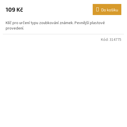
hodnocení
produktu
109 Kč
Do košíku
je
5,0
Klíč pro určení typu zoubkování známek. Pevnější plastové
z
provedení.
5
hvězdiček.
Kód:
314775