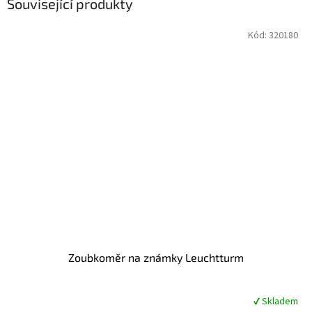
Související produkty
Kód:
320180
Zoubkoměr na známky Leuchtturm
✔ Skladem
Průměrné