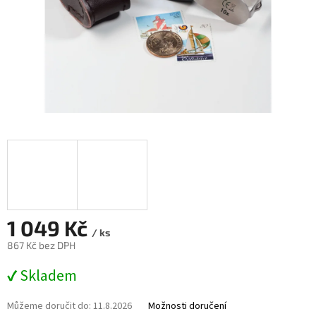
1 049 Kč
/ ks
867 Kč bez DPH
Měrná
✔ Skladem
cena:
Můžeme doručit do:
11.8.2026
Možnosti doručení