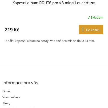
Kapesní album ROUTE pro 48 mincí Leuchtturm
✔ Skladem
Průměrné
hodnocení
produktu
219 Kč
Do košíku
je
4,8
Ideální kapesní album na cesty. Vhodné pro mince do Ø 33 mm.
z
5
hvězdiček.
Z
á
p
a
Informace pro vás
t
O nás
í
Vše o nákupu
Slevy