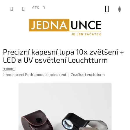
Přejít
NÁKUP
na
CZK
obsah
KOŠÍK
Precizní kapesní lupa 10x zvětšení +
LED a UV osvětlení Leuchtturm
338881
Průměrné
1 hodnocení
Podrobnosti hodnocení
Značka:
Leuchtturm
hodnocení
produktu
je
5,0
z
5
hvězdiček.