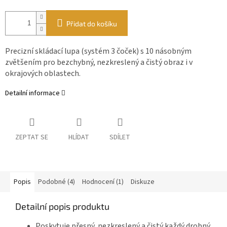
Přidat do košíku
Precizní skládací lupa (systém 3 čoček) s 10 násobným
zvětšením pro bezchybný, nezkreslený a čistý obraz i v
okrajových oblastech.
Detailní informace
ZEPTAT SE
HLÍDAT
SDÍLET
Popis
Podobné (4)
Hodnocení (1)
Diskuze
Detailní popis produktu
Poskytuje přesný, nezkreslený a čistý každý drobný