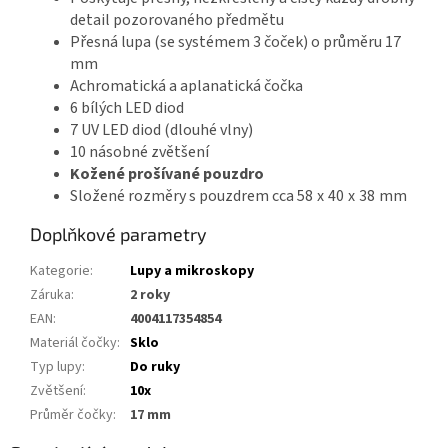
detail pozorovaného předmětu
Přesná lupa (se systémem 3 čoček) o průměru 17
mm
Achromatická a aplanatická čočka
6 bílých LED diod
7 UV LED diod (dlouhé vlny)
10 násobné zvětšení
Kožené prošívané pouzdro
Složené rozměry s pouzdrem cca
58 x 40 x 38 mm
Doplňkové parametry
Kategorie
:
Lupy a mikroskopy
Záruka
:
2 roky
EAN
:
4004117354854
Materiál čočky
:
Sklo
Typ lupy
:
Do ruky
Zvětšení
:
10x
Průměr čočky
:
17 mm