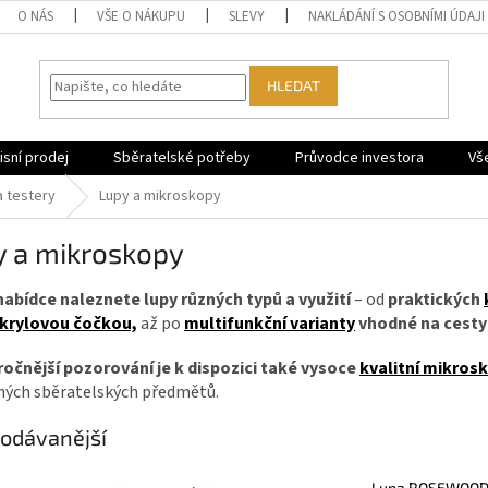
O NÁS
VŠE O NÁKUPU
SLEVY
NAKLÁDÁNÍ S OSOBNÍMI ÚDAJI
HLEDAT
sní prodej
Sběratelské potřeby
Průvodce investora
Vš
a testery
Lupy a mikroskopy
y a mikroskopy
 nabídce naleznete lupy různých typů a využití
– od
praktických
krylovou čočkou,
až po
multifunkční varianty
vhodné na cesty 
ročnější pozorování je k dispozici také vysoce
kvalitní mikros
iných sběratelských předmětů.
odávanější
Lupa ROSEWOO