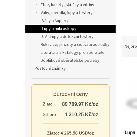
n
Etue, kazety, skříňky a vitríny
e
Váhy, měřidla, lupy a testery
l
Váhy a šuplery
Lupy a mikroskopy
UV lampy a detekční testery
Ř
Rukavice, pinzety a čistící prostředky
a
Nejpro
z
Literatura a katalogy pro sběratele
e
Doplňkové sběratelské potřeby
V
n
Poštovní známky
ý
í
p
p
i
r
s
o
Burzovní ceny
p
d
Zlato
89 769,97 Kč/oz
r
u
o
k
Stříbro
1 310,25 Kč/oz
d
t
u
ů
Lupa
k
Zlato: 4 265,58 USD/oz