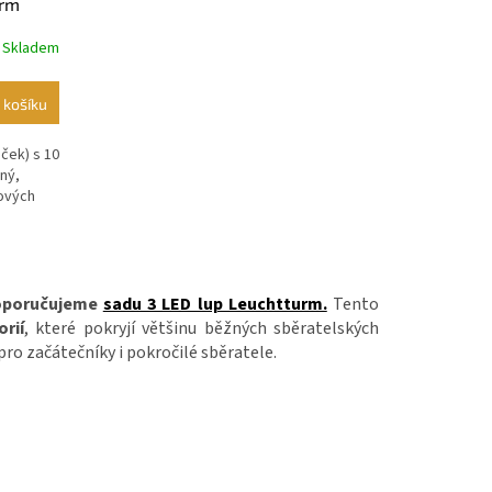
urm
 Skladem
 košíku
oček) s 10
ný,
jových
 doporučujeme
sadu 3 LED lup Leuchtturm.
Tento
rií
, které pokryjí většinu běžných sběratelských
pro začátečníky i pokročilé sběratele.