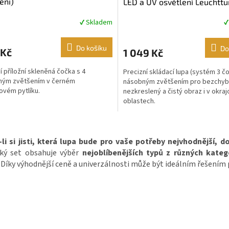
ení)
LED a UV osvětlení Leuchtt
✔ Skladem
✔
rné
Průměrné
cení
hodnocení
ktu
produktu
Do košíku
Do
 Kč
1 049 Kč
je
5,0
í příložní skleněná čočka s 4
Precizní skládací lupa (systém 3 č
z
ným zvětšením v černém
násobným zvětšením pro bezchyb
5
vém pytlíku.
nezkreslený a čistý obraz i v okra
ček.
hvězdiček.
oblastech.
O
v
-li si jisti, která lupa bude pro vaše potřeby nejvhodnější,
l
cký set obsahuje výběr
nejoblíbenějších typů z různých katego
á
d
. Díky výhodnější ceně a univerzálnosti může být ideálním řešením 
a
c
í
p
r
v