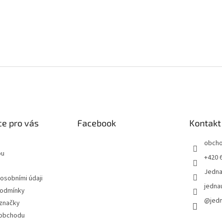
e pro vás
Facebook
Kontakt
obch
pu
+420 
Jedn
 osobními údaji
jedna
podmínky
@jed
značky
 obchodu