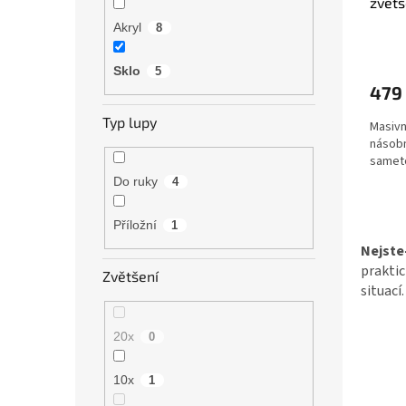
zvětš
Akryl
8
Průmě
hodno
Sklo
5
produ
479
je
5,0
Typ lupy
Masivn
z
násob
5
sameto
hvězdi
Do ruky
4
Příložní
1
Nejste
prakti
Zvětšení
situací
20x
0
10x
1