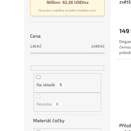
zvětš
t
Stříbro: 62,26 USD/oz
ů
Ceny jsou uváděny za jednu troyskou unci.
Průmě
hodno
produ
149
je
Cena
5,0
Elegan
z
149
Kč
1049
Kč
černou
5
průmě
hvězdi
Na skladě
5
Novinka
0
Materiál čočky
Přílo