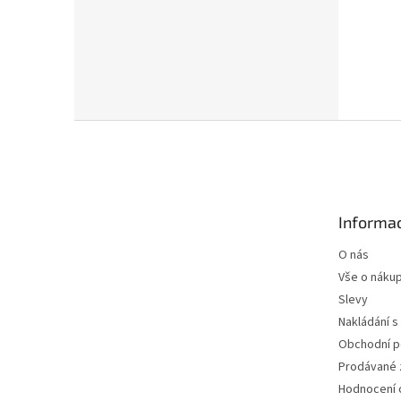
Z
á
p
a
t
Informac
í
O nás
Vše o náku
Slevy
Nakládání s
Obchodní 
Prodávané 
Hodnocení