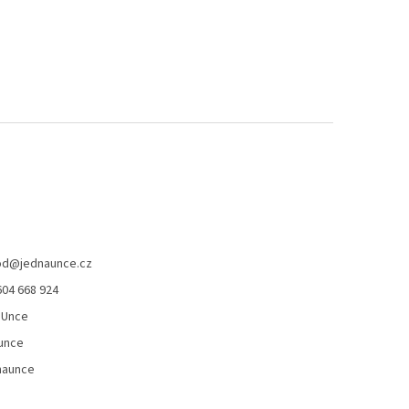
od
@
jednaunce.cz
604 668 924
aUnce
unce
naunce