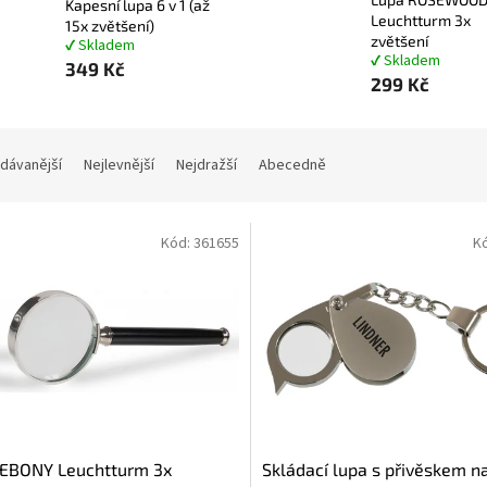
Kapesní lupa 6 v 1 (až
Leuchtturm 3x
15x zvětšení)
zvětšení
✔ Skladem
✔ Skladem
349 Kč
299 Kč
dávanější
Nejlevnější
Nejdražší
Abecedně
Kód:
361655
K
 EBONY Leuchtturm 3x
Skládací lupa s přivěskem na