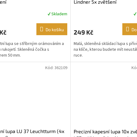
ení
Lindner 5x zvětšení
✔ Skladem
✔
rné
Průměrné
cení
hodnocení
ktu
produktu
Do košíku
Do
 Kč
249 Kč
je
4,3
tní lupa se stříbrným orámováním a
Malá, skleněná skládací lupa s př
z
 rukojetí. Skleněná čočka s
na klíče, kterou budete mít neustá
5
rem 50 mm.
ruce.
ček.
hvězdiček.
Kód:
362109
Kó
žní lupa LU 37 Leuchtturm (4x
Precizní kapesní lupa 10x zv