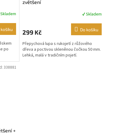
zvětšení
 Skladem
✔ Skladem
Průměrné
hodnocení
produktu
 košíku
Do košíku
299 Kč
je
4,4
ívěskem
Přepychová lupa s rukojetí z růžového
z
le po
dřeva a poctivou skleněnou čočkou 50 mm.
5
Lehká, malá v tradičním pojetí.
hvězdiček.
d:
338881
ětšení +