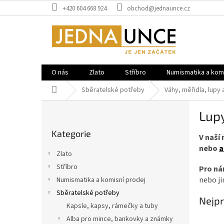
Přejít
+420 604 668 924
obchod@jednaunce.cz
na
obsah
O nás
Zlato
Stříbro
Numismatika a komi
Domů
Sběratelské potřeby
Váhy, měřidla, lupy 
P
Lup
o
Přeskočit
s
Kategorie
kategorie
V naší
t
nebo
a
r
Zlato
a
Stříbro
Pro ná
n
nebo j
Numismatika a komisní prodej
n
í
Sběratelské potřeby
Nejpr
p
Kapsle, kapsy, rámečky a tuby
a
Alba pro mince, bankovky a známky