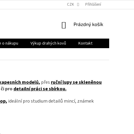
OBCHODNÍ PODMÍNKY
PRODÁVANÉ ZNAČKY
CZK
Přihlášení
HODNOCENÍ OB
NÁKUPNÍ
Prázdný košík
KOŠÍK
e o nákupu
Výkup drahých kovů
Kontakt
kapesních modelů,
přes
ruční lupy se skleněnou
či pro
detailní práci se sbírkou.
kop,
ideální pro studium detailů mincí, známek
D