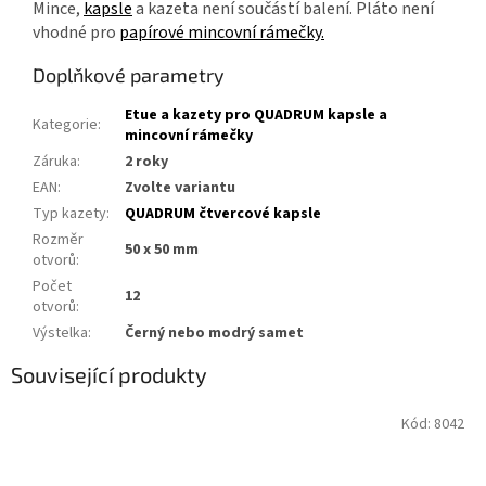
Mince,
kapsle
a kazeta není součástí balení. Pláto není
vhodné pro
papírové mincovní rámečky.
Doplňkové parametry
Etue a kazety pro QUADRUM kapsle a
Kategorie
:
mincovní rámečky
Záruka
:
2 roky
EAN
:
Zvolte variantu
Typ kazety
:
QUADRUM čtvercové kapsle
Rozměr
50 x 50 mm
otvorů
:
Počet
12
otvorů
:
Výstelka
:
Černý nebo modrý samet
Související produkty
Kód:
8042