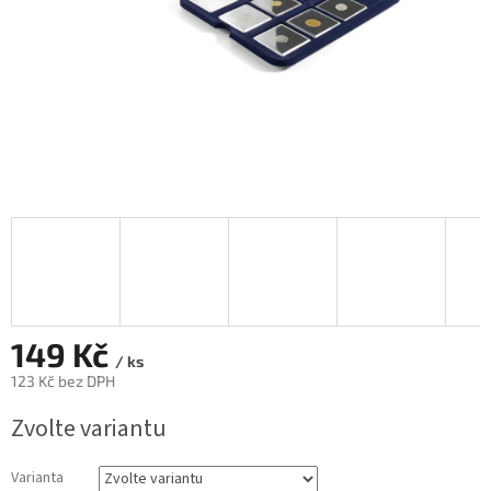
149 Kč
/ ks
123 Kč bez DPH
Měrná
Zvolte variantu
cena:
Varianta