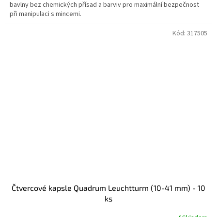
bavlny bez chemických přísad a barviv pro maximální bezpečnost
hvězdiček.
při manipulaci s mincemi.
Kód:
317505
Čtvercové kapsle Quadrum Leuchtturm (10-41 mm) - 10
ks