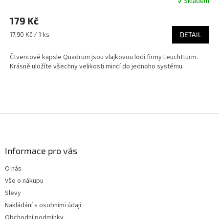
✔ Skladem
Průměrné
hodnocení
179 Kč
produktu
je
Měrná
17,90 Kč / 1 ks
DETAIL
4,8
cena:
z
Čtvercové kapsle Quadrum jsou vlajkovou lodí firmy Leuchtturm.
5
Krásně uložíte všechny velikosti mincí do jednoho systému.
hvězdiček.
Z
á
p
a
Informace pro vás
t
O nás
í
Vše o nákupu
Slevy
Nakládání s osobními údaji
Obchodní podmínky