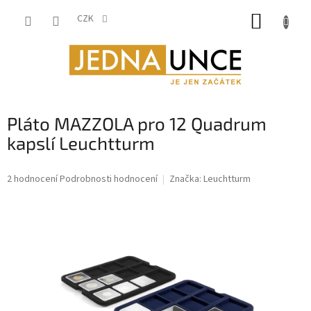
Přejít
NÁKUP
na
CZK
obsah
KOŠÍK
Pláto MAZZOLA pro 12 Quadrum
kapslí Leuchtturm
Průměrné
2 hodnocení
Podrobnosti hodnocení
Značka:
Leuchtturm
hodnocení
produktu
je
5,0
z
5
hvězdiček.