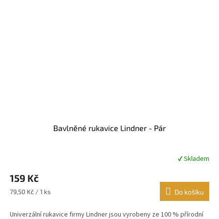
Bavlněné rukavice Lindner - Pár
✔ Skladem
Průměrné
hodnocení
159 Kč
produktu
je
Měrná
79,50 Kč / 1 ks
Do košíku
5,0
cena:
z
Univerzální rukavice firmy Lindner jsou vyrobeny ze 100 % přírodní
5