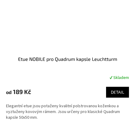
Etue NOBILE pro Quadrum kapsle Leuchtturm
✔ Skladem
Průměrné
hodnocení
produktu
189 Kč
od
DETAIL
je
4,9
Elegantní etue jsou potaženy kvalitní polstrovanou koženkou a
z
vyztuženy kovovým rámem. Jsou určeny pro klasické Quadrum
5
kapsle 50x50 mm.
hvězdiček.