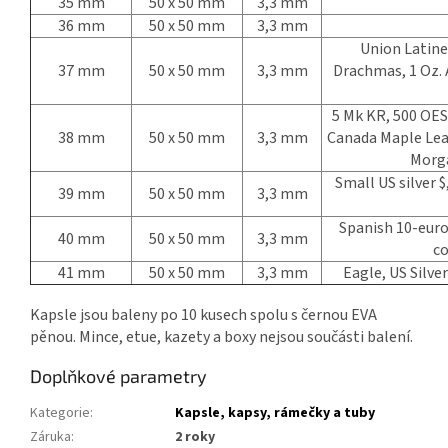
35 mm
50 x 50 mm
3,3 mm
36 mm
50 x 50 mm
3,3 mm
Union Latine 
37 mm
50 x 50 mm
3,3 mm
Drachmas, 1 Oz. 
5 Mk KR, 500 OES,
38 mm
50 x 50 mm
3,3 mm
Canada Maple Leaf,
Morga
Small US silver $
39 mm
50 x 50 mm
3,3 mm
Spanish 10-eur
40 mm
50 x 50 mm
3,3 mm
c
41 mm
50 x 50 mm
3,3 mm
Eagle, US Silver
Kapsle jsou baleny po 10 kusech spolu s černou EVA
pěnou. Mince, etue, kazety a boxy nejsou součásti balení.
Doplňkové parametry
Kategorie
:
Kapsle, kapsy, rámečky a tuby
Záruka
:
2 roky