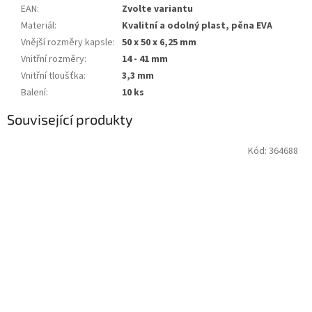
EAN
:
Zvolte variantu
Materiál
:
Kvalitní a odolný plast, pěna EVA
Vnější rozměry kapsle
:
50 x 50 x 6,25 mm
Vnitřní rozměry
:
14 - 41 mm
Vnitřní tloušťka
:
3,3 mm
Balení
:
10 ks
Související produkty
Kód:
364688