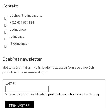
Kontakt
obchod
@
jednaunce.cz
+420 604 668 924
JednaUnce
jednaunce
@jednaunce
Odebírat newsletter
Vložte svůj e-mail a my vám budeme zasílat informace o nových
produktech na našem e-shopu.
E-mail
Vložením e-mailu souhlasíte s
podmínkami ochrany osobních údajů
PŘIHLÁSIT SE