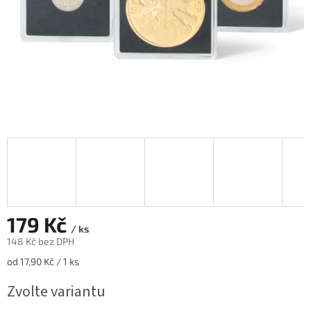
179 Kč
/ ks
148 Kč bez DPH
Měrná
od 17,90 Kč / 1 ks
cena:
Zvolte variantu