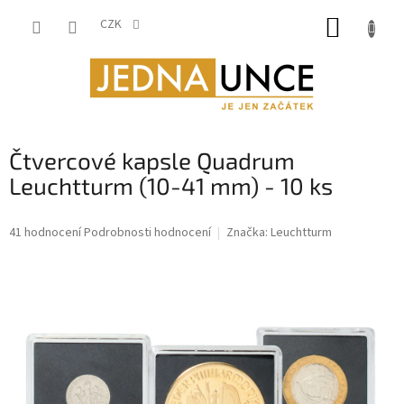
Přejít
NÁKUP
na
CZK
obsah
KOŠÍK
Čtvercové kapsle Quadrum
Leuchtturm (10-41 mm) - 10 ks
Průměrné
41 hodnocení
Podrobnosti hodnocení
Značka:
Leuchtturm
hodnocení
produktu
je
4,8
z
5
hvězdiček.