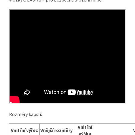
vložky QUADRUM pro bezpečné uložení mincí.
Rozměry kapslí:
Vnitřní
Vnitřní výřez
Vnější rozměry
výška