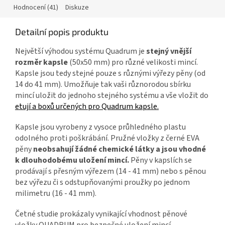
Hodnocení (41)
Diskuze
Detailní popis produktu
Největší výhodou systému Quadrum je
stejný vnější
rozměr kapsle
(50x50 mm) pro různé velikosti mincí.
Kapsle jsou tedy stejné pouze s různými výřezy pěny (od
14 do 41 mm). Umožňuje tak vaši různorodou sbírku
mincí uložit do jednoho stejného systému a vše vložit do
etují a boxů určených pro Quadrum kapsle.
Kapsle jsou vyrobeny z vysoce průhledného plastu
odolného proti poškrábání. Pružné vložky z černé EVA
pěny
neobsahují žádné chemické látky a jsou vhodné
k dlouhodobému uložení mincí.
Pěny v kapslích se
prodávají s přesným výřezem (14 - 41 mm) nebo s pěnou
bez výřezu či s odstupňovanými proužky po jednom
milimetru (16 - 41 mm).
Četné studie prokázaly vynikající vhodnost pěnové