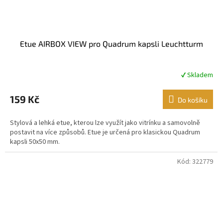
Etue AIRBOX VIEW pro Quadrum kapsli Leuchtturm
✔ Skladem
Průměrné
hodnocení
produktu
159 Kč
Do košíku
je
5,0
Stylová a lehká etue, kterou lze využít jako vitrínku a samovolně
z
postavit na více způsobů. Etue je určená pro klasickou Quadrum
5
kapsli 50x50 mm.
hvězdiček.
Kód:
322779