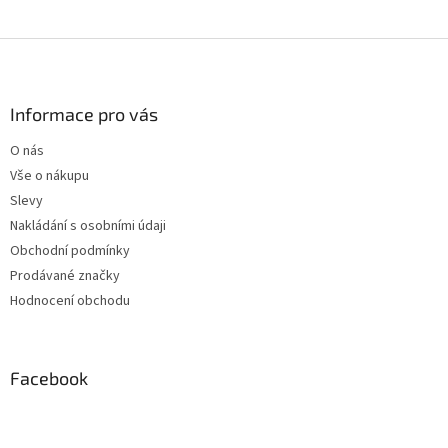
Z
á
p
a
Informace pro vás
t
O nás
í
Vše o nákupu
Slevy
Nakládání s osobními údaji
Obchodní podmínky
Prodávané značky
Hodnocení obchodu
Facebook