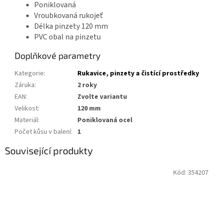
Poniklovaná
Vroubkovaná rukojeť
Délka pinzety 120 mm
PVC obal na pinzetu
Doplňkové parametry
Kategorie
:
Rukavice, pinzety a čistící prostředky
Záruka
:
2 roky
EAN
:
Zvolte variantu
Velikost
:
120 mm
Materiál
:
Poniklovaná ocel
Počet kůsu v balení
:
1
Související produkty
Kód:
354207