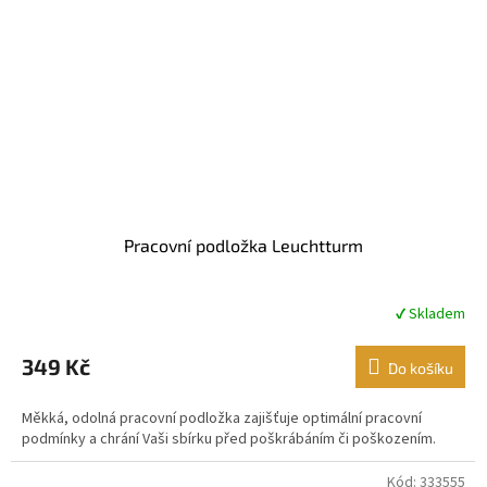
Pracovní podložka Leuchtturm
✔ Skladem
Průměrné
hodnocení
produktu
349 Kč
Do košíku
je
4,9
Měkká, odolná pracovní podložka zajišťuje optimální pracovní
z
podmínky a chrání Vaši sbírku před poškrábáním či poškozením.
5
hvězdiček.
Kód:
333555