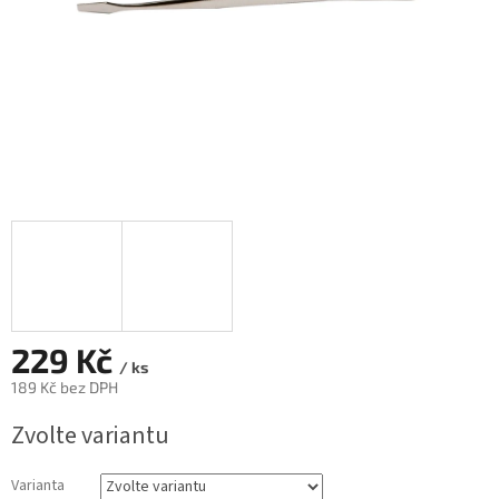
229 Kč
/ ks
189 Kč bez DPH
Měrná
Zvolte variantu
cena:
Varianta