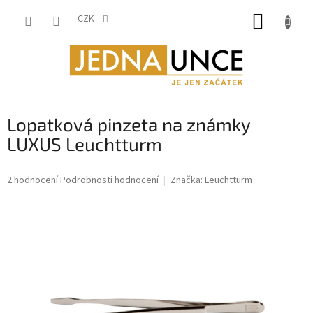
Přejít
NÁKUP
na
CZK
obsah
KOŠÍK
Lopatková pinzeta na známky
LUXUS Leuchtturm
Průměrné
2 hodnocení
Podrobnosti hodnocení
Značka:
Leuchtturm
hodnocení
produktu
je
5,0
z
5
hvězdiček.