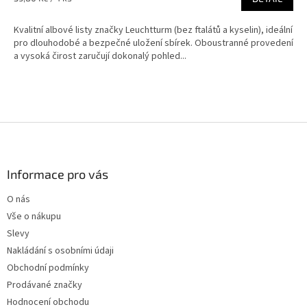
5,0
cena:
z
Kvalitní albové listy značky Leuchtturm (bez ftalátů a kyselin), ideální
5
pro dlouhodobé a bezpečné uložení sbírek. Oboustranné provedení
hvězdiček.
a vysoká čirost zaručují dokonalý pohled...
Z
á
p
a
Informace pro vás
t
O nás
í
Vše o nákupu
Slevy
Nakládání s osobními údaji
Obchodní podmínky
Prodávané značky
Hodnocení obchodu