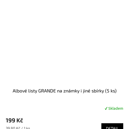
Albové listy GRANDE na známky i jiné sbírky (5 ks)
✔ Skladem
Průměrné
hodnocení
199 Kč
produktu
je
Měrná
39,80 Kč / 1 ks
DETAIL