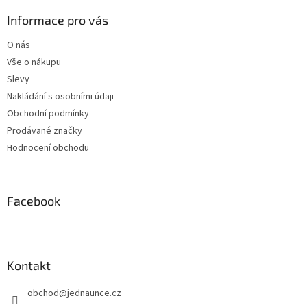
p
a
Informace pro vás
t
O nás
í
Vše o nákupu
Slevy
Nakládání s osobními údaji
Obchodní podmínky
Prodávané značky
Hodnocení obchodu
Facebook
Kontakt
obchod
@
jednaunce.cz