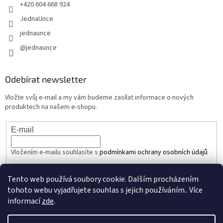
+420 604 668 924
JednaUnce
jednaunce
@jednaunce
Odebírat newsletter
Vložte svůj e-mail a my vám budeme zasílat informace o nových
produktech na našem e-shopu.
E-mail
Vložením e-mailu souhlasíte s
podmínkami ochrany osobních údajů
PŘIHLÁSIT SE
Tento web používá soubory cookie. Dalším procházením
tohoto webu vyjadřujete souhlas s jejich používáním.. Více
informací
zde
.
Vytvořil Shoptet