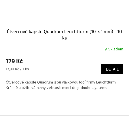
Čtvercové kapsle Quadrum Leuchtturm (10-41 mm) - 10
ks
✔ Skladem
Průměrné
hodnocení
179 Kč
produktu
je
Měrná
17,90 Kč / 1 ks
DETAIL
4,8
cena:
z
Čtvercové kapsle Quadrum jsou vlajkovou lodí firmy Leuchtturm.
5
Krásně uložíte všechny velikosti mincí do jednoho systému.
hvězdiček.
Z
á