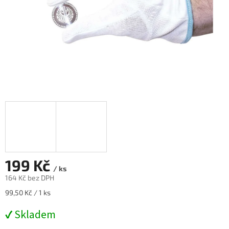
199 Kč
/ ks
164 Kč bez DPH
Měrná
99,50 Kč / 1 ks
cena:
✔ Skladem