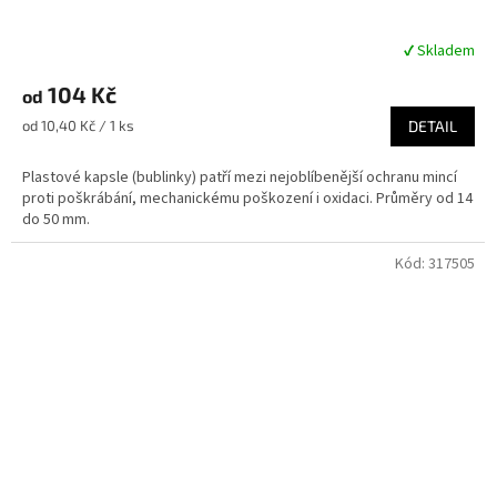
✔ Skladem
Průměrné
hodnocení
104 Kč
produktu
od
je
Měrná
od 10,40 Kč / 1 ks
DETAIL
5,0
cena:
z
Plastové kapsle (bublinky) patří mezi nejoblíbenější ochranu mincí
5
proti poškrábání, mechanickému poškození i oxidaci. Průměry od 14
hvězdiček.
do 50 mm.
Kód:
317505