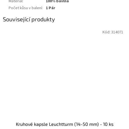
Materiál
:
100% bavlna
Počet kůsu v balení
:
1 Pár
Související produkty
Kód:
314071
Kruhové kapsle Leuchtturm (14-50 mm) - 10 ks