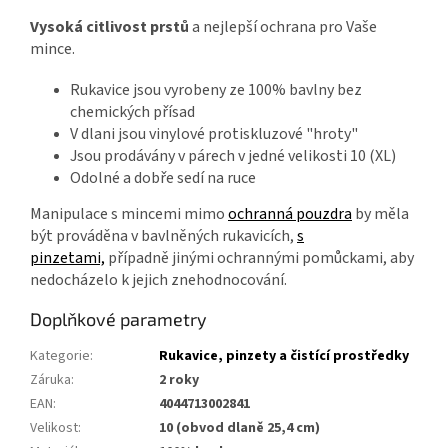
Vysoká citlivost prstů
a nejlepší ochrana pro Vaše
mince.
Rukavice jsou vyrobeny ze 100% bavlny bez
chemických přísad
V dlani jsou vinylové protiskluzové "hroty"
Jsou prodávány v párech v jedné velikosti 10 (XL)
Odolné a dobře sedí na ruce
Manipulace s mincemi mimo
ochranná pouzdra
by měla
být prováděna v bavlněných rukavicích,
s
pinzetami,
případně jinými ochrannými pomůckami, aby
nedocházelo k jejich znehodnocování.
Doplňkové parametry
Kategorie
:
Rukavice, pinzety a čistící prostředky
Záruka
:
2 roky
EAN
:
4044713002841
Velikost
:
10 (obvod dlaně 25,4 cm)