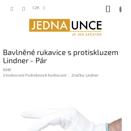
Přejít
NÁKUP
na
CZK
obsah
KOŠÍK
Bavlněné rukavice s protiskluzem
Lindner - Pár
8045
Průměrné
3 hodnocení
Podrobnosti hodnocení
Značka:
Lindner
hodnocení
produktu
je
5,0
z
5
hvězdiček.