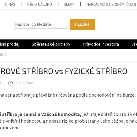
O NÁS
VŠE O NÁKUPU
SLEVY
NAKLÁDÁNÍ S OSOBNÍMI ÚDAJI
HLEDAT
sní prodej
Sběratelské potřeby
Průvodce investora
Vš
ÍBRO
ÍROVÉ STŘÍBRO vs FYZICKÉ STŘÍBRO
4
2 min čtení
á cena stříbra je převážně určována podle obchodování na burze,
é stříbro je cenná a vzácná komodita,
jež hraje důležitou roli v o
s vnitřní hodnotou a nenese riziko protistrany. Jeho těžba je ná
 omezené.