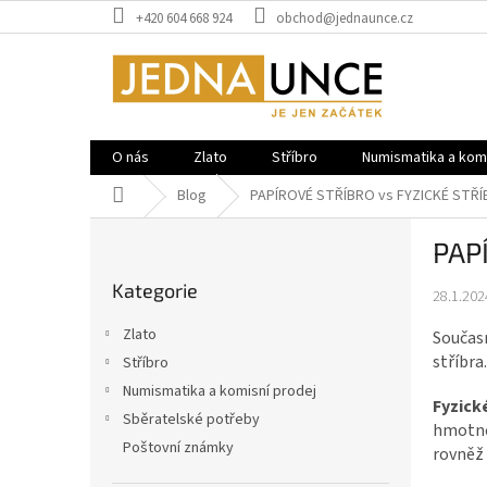
Přejít
+420 604 668 924
obchod@jednaunce.cz
na
obsah
O nás
Zlato
Stříbro
Numismatika a komi
Domů
Blog
PAPÍROVÉ STŘÍBRO vs FYZICKÉ STŘ
P
PAP
o
Přeskočit
s
Kategorie
kategorie
28.1.202
t
r
Zlato
Současn
a
stříbra.
Stříbro
n
Numismatika a komisní prodej
n
Fyzick
í
Sběratelské potřeby
hmotné 
p
Poštovní známky
rovněž
a