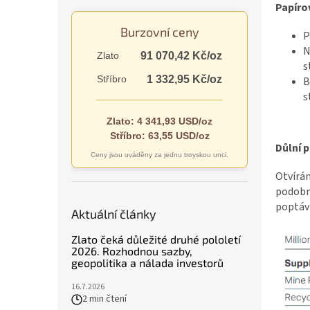
n
Papíro
e
Burzovní ceny
l
P
N
Zlato
91 070,42 Kč/oz
s
Stříbro
1 332,95 Kč/oz
B
s
Zlato: 4 341,93 USD/oz
Stříbro: 63,55 USD/oz
Důlní 
Ceny jsou uváděny za jednu troyskou unci.
Otvírán
podobný
poptávk
Aktuální články
Zlato čeká důležité druhé pololetí
2026. Rozhodnou sazby,
geopolitika a nálada investorů
16.7.2026
2 min čtení