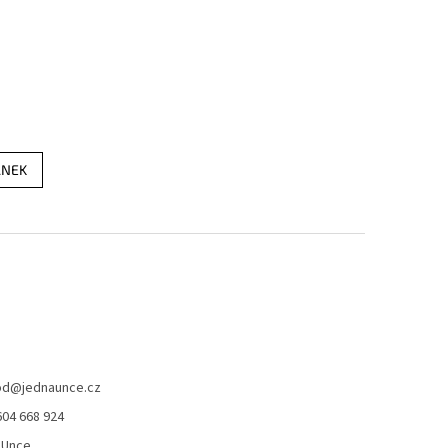
ÁNEK
od
@
jednaunce.cz
604 668 924
aUnce