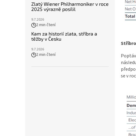
Zlatý Wiener Philharmoniker v roce
2025 výrazně posílil
9.7.2026
2 min čtení
Kam za historií zlata, stříbra a
těžby v Česku
Stříbr
9.7.2026
2 min čtení
Poptávk
následu
předpok
se v r