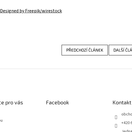
Designed by Freepik/wirestock
PŘEDCHOZÍ ČLÁNEK
DALŠÍ ČL
e pro vás
Facebook
Kontakt
obch
pu
+420 
Jedn