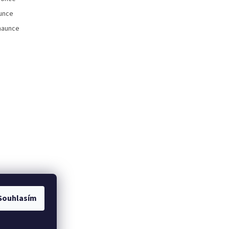
unce
naunce
Souhlasím