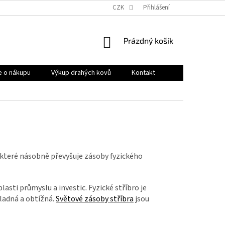
OBCHODNÍ PODMÍNKY
PRODÁVANÉ ZNAČKY
CZK
Přihlášení
HODNOCENÍ OB
NÁKUPNÍ
Prázdný košík
KOŠÍK
e o nákupu
Výkup drahých kovů
Kontakt
 které násobně převyšuje zásoby fyzického
blasti průmyslu a investic. Fyzické stříbro je
kladná a obtížná.
Světové zásoby stříbra
jsou