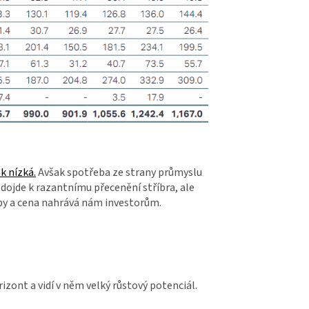
k nízká.
Avšak spotřeba ze strany průmyslu
 dojde k razantnímu přecenění stříbra, ale
oby a cena nahrává nám investorům.
rizont a vidí v něm velký růstový potenciál.