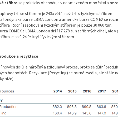
vé stříbro
se prakticky obchoduje v neomezeném množství a nezaru
apírový trh se stříbrem je 243x větší než trh s fyzickým stříbrem.
a londýnské burze LBMA London a americké burze COMEX se ročně
tříbra. Roční zásobování fyzickým stříbrem je pouze 30 060 tun.
urza COMEX a LBMA London drží 17 278 tun stříbrných cihel, ale v
tříbra je to 0,24 % krytí fyzickým stříbrem.
produkce a recyklace
í nových dolů je náročný a zdlouhavý proces, proto se důlní produk
ch hodnotách. Recyklace (Recycling) se mírně zvedla, ale stále n
y níže).