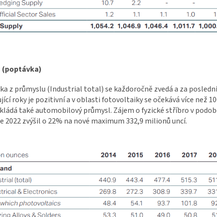
o (poptávka)
a z průmyslu (Industrial total) se každoročně zvedá a za poslední
jící roky je pozitivní a v oblasti fotovoltaiky se očekává více než
ládá také automobilový průmysl. Zájem o fyzické stříbro v podobě
oce 2022 zvýšil o 22% na nové maximum
332,9 milionů uncí.