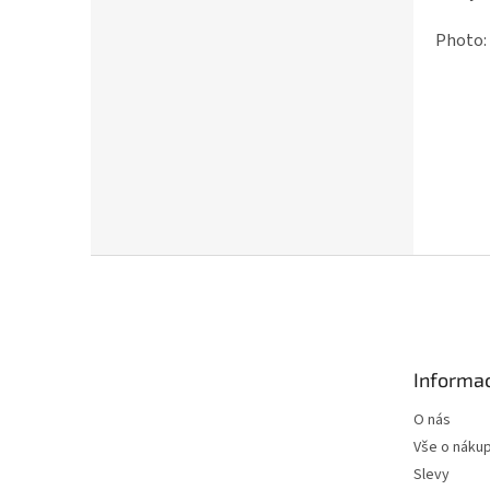
Photo:
Z
á
p
a
t
Informac
í
O nás
Vše o náku
Slevy