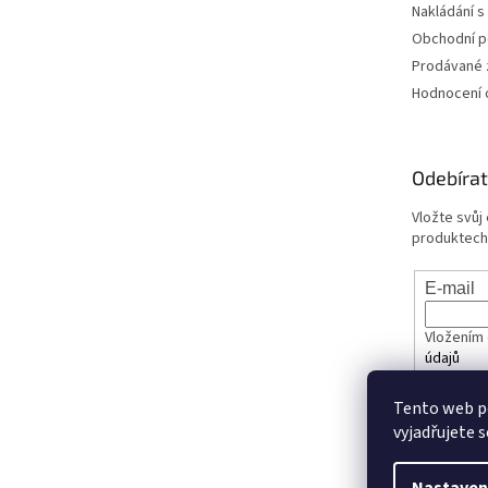
Nakládání s
Obchodní 
Prodávané 
Hodnocení
Odebírat
Vložte svůj
produktech
E-mail
Vložením 
údajů
Tento web p
PŘIHL
vyjadřujete s