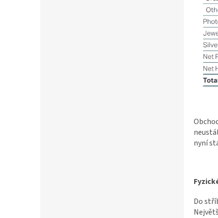
Obchod
neustál
nyní st
Fyzické
Do stří
Největš