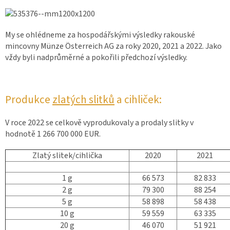
My se ohlédneme za hospodářskými výsledky rakouské
mincovny Münze Österreich AG za roky 2020, 2021 a 2022. Jako
vždy byli nadprůměrné a pokořili předchozí výsledky.
Produkce
zlatých slitků
a cihliček:
V roce 2022 se celkově vyprodukovaly a prodaly slitky v
hodnotě 1 266 700 000 EUR.
Zlatý slitek/cihlička
2020
2021
1 g
66 573
82 833
2 g
79 300
88 254
5 g
58 898
58 438
10 g
59 559
63 335
20 g
46 070
51 921