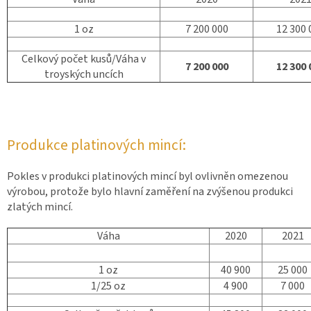
1 oz
7 200 000
12 300 
Celkový počet kusů/Váha v
7 200 000
12 300 
troyských uncích
Produkce platinových mincí:
Pokles v produkci platinových mincí byl ovlivněn omezenou
výrobou, protože bylo hlavní zaměření na zvýšenou produkci
zlatých mincí.
Váha
2020
2021
1 oz
40 900
25 000
1/25 oz
4 900
7 000