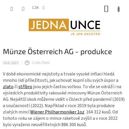
Přejít
NÁKUP
na
CZK
obsah
KOŠÍK
Münze Österreich AG - produkce
26.8.2023
2 min čtení
V době ekonomické nejistoty a trvale vysoké inflaci hledá
mnoho lidí příležitosti, jak uchovat kupní sílu svých úspor a
zlato
či
stříbro
jsou jejich častou volbou. To vše se odráží i na
výsledcích produktivity rakouské mincovny Münze Österreich
AG. Největší skok můžeme vidět v číslech před pandemií (2019)
a současností (2022). Například v roce 2019 byla produkce
zlatých mincí
Wiener Philharmoniker 1oz
164 312 kusů. Od
tohoto roku se zájem o mince raketově zvýšil a v roce 2022
bylo vyraženo neuvěřitelných 886 300 kusů.