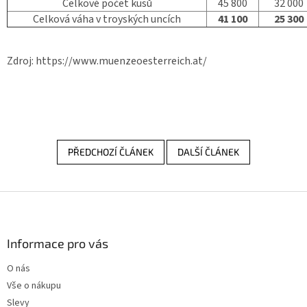
Celkově počet kusů
45 800
32 000
Celková váha v troyských uncích
41 100
25 300
Zdroj: https://www.muenzeoesterreich.at/
PŘEDCHOZÍ ČLÁNEK
DALŠÍ ČLÁNEK
Z
á
p
a
Informace pro vás
t
O nás
í
Vše o nákupu
Slevy