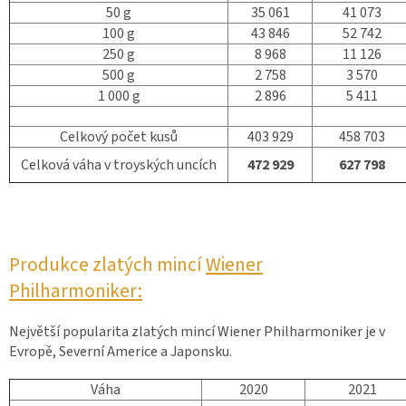
50 g
35 061
41 073
100 g
43 846
52 742
250 g
8 968
11 126
500 g
2 758
3 570
1 000 g
2 896
5 411
Celkový počet kusů
403 929
458 703
Celková váha v troyských uncích
472 929
627 798
Produkce zlatých mincí
Wiener
Philharmoniker:
Největší popularita zlatých mincí Wiener Philharmoniker je v
Evropě, Severní Americe a Japonsku.
Váha
2020
2021