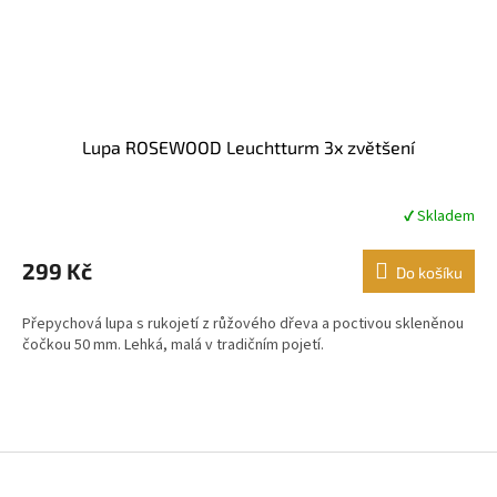
Lupa ROSEWOOD Leuchtturm 3x zvětšení
✔ Skladem
Průměrné
hodnocení
produktu
299 Kč
Do košíku
je
4,4
Přepychová lupa s rukojetí z růžového dřeva a poctivou skleněnou
z
čočkou 50 mm. Lehká, malá v tradičním pojetí.
5
hvězdiček.
Z
á