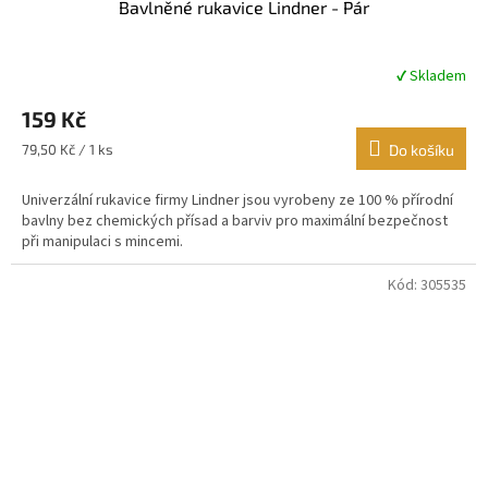
Bavlněné rukavice Lindner - Pár
✔ Skladem
Průměrné
hodnocení
159 Kč
produktu
je
Měrná
79,50 Kč / 1 ks
Do košíku
5,0
cena:
z
Univerzální rukavice firmy Lindner jsou vyrobeny ze 100 % přírodní
5
bavlny bez chemických přísad a barviv pro maximální bezpečnost
hvězdiček.
při manipulaci s mincemi.
Kód:
305535