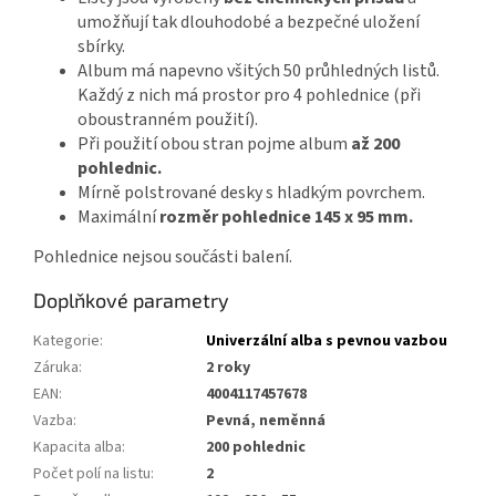
umožňují tak dlouhodobé a bezpečné uložení
sbírky.
Album má napevno všitých 50 průhledných listů.
Každý z nich má prostor pro 4 pohlednice (při
oboustranném použití).
Při použití obou stran pojme album
až 200
pohlednic.
Mírně polstrované desky s hladkým povrchem.
Maximální
rozměr pohlednice 145 x 95 mm.
Pohlednice nejsou součásti balení.
Doplňkové parametry
Kategorie
:
Univerzální alba s pevnou vazbou
Záruka
:
2 roky
EAN
:
4004117457678
Vazba
:
Pevná, neměnná
Kapacita alba
:
200 pohlednic
Počet polí na listu
:
2