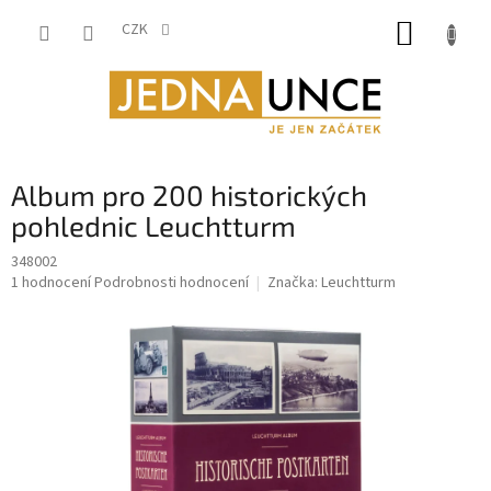
Přejít
NÁKUP
na
CZK
obsah
KOŠÍK
Album pro 200 historických
pohlednic Leuchtturm
348002
Průměrné
1 hodnocení
Podrobnosti hodnocení
Značka:
Leuchtturm
hodnocení
produktu
je
5,0
z
5
hvězdiček.