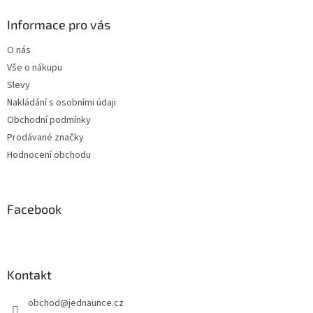
p
a
Informace pro vás
t
O nás
í
Vše o nákupu
Slevy
Nakládání s osobními údaji
Obchodní podmínky
Prodávané značky
Hodnocení obchodu
Facebook
Kontakt
obchod
@
jednaunce.cz