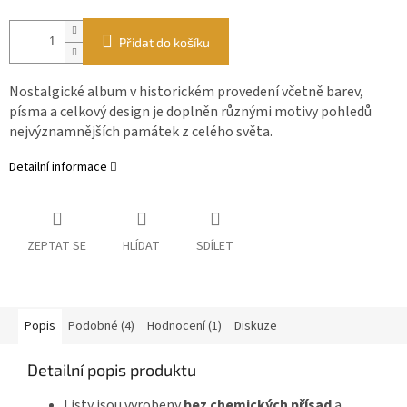
Přidat do košíku
Nostalgické album v historickém provedení včetně barev,
písma a celkový design je doplněn různými motivy pohledů
nejvýznamnějších památek z celého světa.
Detailní informace
ZEPTAT SE
HLÍDAT
SDÍLET
Popis
Podobné (4)
Hodnocení (1)
Diskuze
Detailní popis produktu
Listy jsou vyrobeny
bez chemických přísad
a