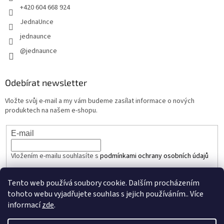
+420 604 668 924
JednaUnce
jednaunce
@jednaunce
Odebírat newsletter
Vložte svůj e-mail a my vám budeme zasílat informace o nových
produktech na našem e-shopu.
E-mail
Vložením e-mailu souhlasíte s
podmínkami ochrany osobních údajů
PŘIHLÁSIT SE
Tento web používá soubory cookie. Dalším procházením
tohoto webu vyjadřujete souhlas s jejich používáním.. Více
informací
zde
.
Vytvořil Shoptet