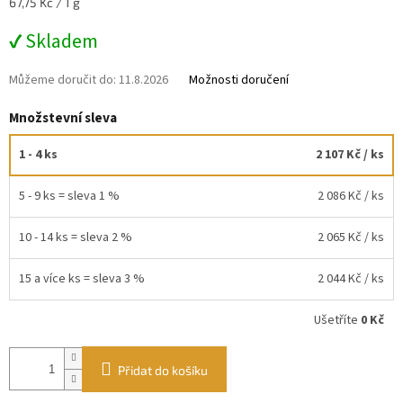
Měrná
67,75 Kč / 1 g
cena:
✔ Skladem
Můžeme doručit do:
11.8.2026
Možnosti doručení
Množstevní sleva
1 - 4 ks
2 107 Kč
/ ks
5 - 9 ks = sleva 1 %
2 086 Kč
/ ks
10 - 14 ks = sleva 2 %
2 065 Kč
/ ks
15 a více ks = sleva 3 %
2 044 Kč
/ ks
Ušetříte
0 Kč
Přidat do košíku