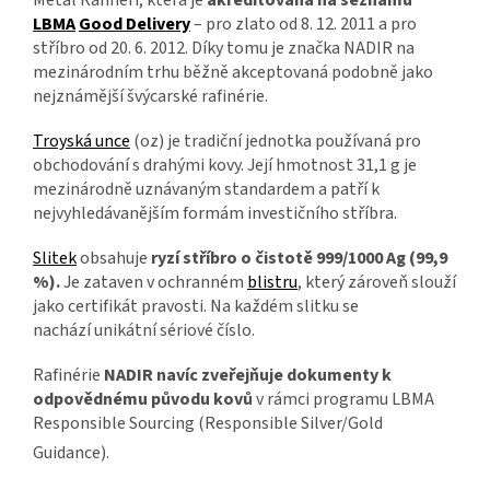
LBMA
Good Delivery
– pro zlato od 8. 12. 2011 a pro
stříbro od 20. 6. 2012. Díky tomu je značka NADIR na
mezinárodním trhu běžně akceptovaná podobně jako
nejznámější švýcarské rafinérie.
Troyská unce
(oz) je tradiční jednotka používaná pro
obchodování s drahými kovy. Její hmotnost 31,1 g je
mezinárodně uznávaným standardem a patří k
nejvyhledávanějším formám investičního stříbra.
Slitek
obsahuje
ryzí stříbro o čistotě 999/1000 Ag (99,9
%).
Je zataven v ochranném
blistru
, který zároveň slouží
jako certifikát pravosti. Na každém slitku se
nachází unikátní sériové číslo.
Rafinérie
NADIR navíc zveřejňuje dokumenty k
odpovědnému původu kovů
v rámci programu LBMA
Responsible Sourcing (Responsible Silver/Gold
Guidance).