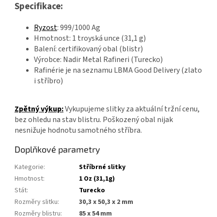
Specifikace:
Ryzost
: 999/1000 Ag
Hmotnost: 1 troyská unce (31,1 g)
Balení: certifikovaný obal (blistr)
Výrobce: Nadir Metal Rafineri (Turecko)
Rafinérie je na seznamu LBMA Good Delivery (zlato
i stříbro)
Zpětný výkup:
Vykupujeme slitky za aktuální tržní cenu,
bez ohledu na stav blistru. Poškozený obal nijak
nesnižuje hodnotu samotného stříbra.
Doplňkové parametry
Kategorie
:
Stříbrné slitky
Hmotnost
:
1 Oz (31,1g)
Stát
:
Turecko
Rozměry slitku
:
30,3 x 50,3 x 2 mm
Rozměry blistru
:
85 x 54 mm