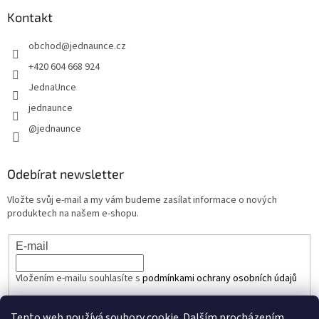
Kontakt
obchod
@
jednaunce.cz
+420 604 668 924
JednaUnce
jednaunce
@jednaunce
Odebírat newsletter
Vložte svůj e-mail a my vám budeme zasílat informace o nových
produktech na našem e-shopu.
E-mail
Vložením e-mailu souhlasíte s
podmínkami ochrany osobních údajů
PŘIHLÁSIT SE
Tento web používá soubory cookie. Dalším procházením