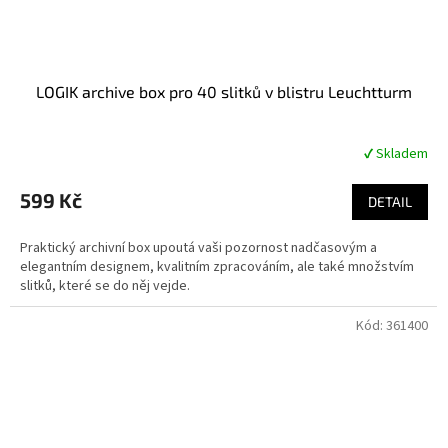
LOGIK archive box pro 40 slitků v blistru Leuchtturm
✔ Skladem
Průměrné
hodnocení
produktu
599 Kč
DETAIL
je
4,6
Praktický archivní box upoutá vaši pozornost nadčasovým a
z
elegantním designem, kvalitním zpracováním, ale také množstvím
5
slitků, které se do něj vejde.
hvězdiček.
Kód:
361400