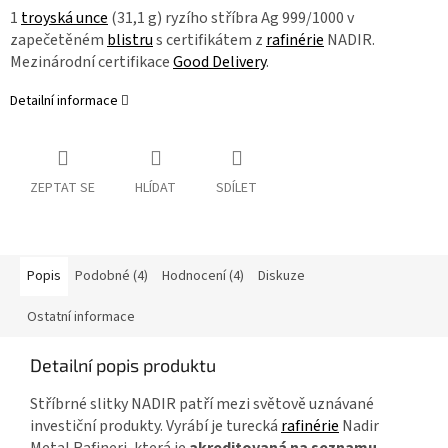
1
troyská unce
(31,1 g) ryzího stříbra Ag 999/1000 v
zapečetěném
blistru
s certifikátem z
rafinérie
NADIR.
Mezinárodní certifikace
Good Delivery
.
Detailní informace
ZEPTAT SE
HLÍDAT
SDÍLET
Popis
Podobné (4)
Hodnocení (4)
Diskuze
Ostatní informace
Detailní popis produktu
Stříbrné slitky NADIR patří mezi světově uznávané
investiční produkty. Vyrábí je turecká
rafinérie
Nadir
Metal Rafineri, která je
akreditovaná na seznamu