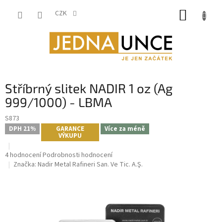
Přejít
NÁKUP
na
CZK
obsah
KOŠÍK
Stříbrný slitek NADIR 1 oz (Ag
999/1000) - LBMA
S873
DPH 21%
GARANCE
Více za méně
VÝKUPU
Průměrné
4 hodnocení
Podrobnosti hodnocení
hodnocení
Značka:
Nadir Metal Rafineri San. Ve Tic. A.Ş.
produktu
je
5,0
z
5
hvězdiček.