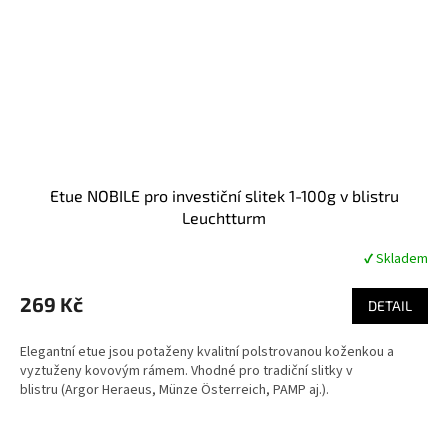
Etue NOBILE pro investiční slitek 1-100g v blistru
Leuchtturm
✔ Skladem
Průměrné
hodnocení
produktu
269 Kč
DETAIL
je
4,8
Elegantní etue jsou potaženy kvalitní polstrovanou koženkou a
z
vyztuženy kovovým rámem. Vhodné pro tradiční slitky v
5
blistru (Argor Heraeus, Münze Österreich, PAMP aj.).
hvězdiček.