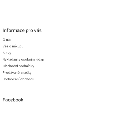
Z
á
p
a
Informace pro vás
t
O nás
í
Vše o nákupu
Slevy
Nakládání s osobními údaji
Obchodní podmínky
Prodávané značky
Hodnocení obchodu
Facebook