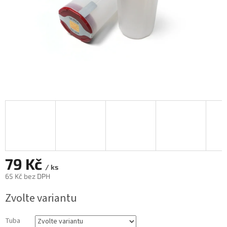
79 Kč
/ ks
65 Kč bez DPH
Měrná
Zvolte variantu
cena:
Tuba