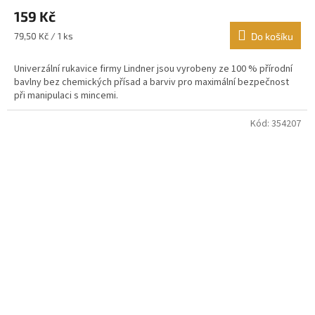
hodnocení
159 Kč
produktu
je
Měrná
79,50 Kč / 1 ks
Do košíku
5,0
cena:
z
Univerzální rukavice firmy Lindner jsou vyrobeny ze 100 % přírodní
5
bavlny bez chemických přísad a barviv pro maximální bezpečnost
hvězdiček.
při manipulaci s mincemi.
Kód:
354207