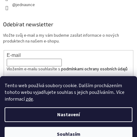
@jednaunce
Odebírat newsletter
Vložte svůj e-mail a my vám budeme zasílat informace o nových
produktech na našem e-shopu.
E-mail
Vložením e-mailu souhlasíte s
podmínkami ochrany osobních údajů
PŘIHLÁSIT SE
Tento web používá soubory cookie. Dalším procházením
tohoto webu vyjadřujete souhlas s jejich používáním.. Více
informací
zde
.
Vytvořil Shoptet
Nastavení
Copyright 2026
JEDNAUNCE.cz
. Všechna práva vyhrazena.
Upravit
Souhlasím
nastavení cookies