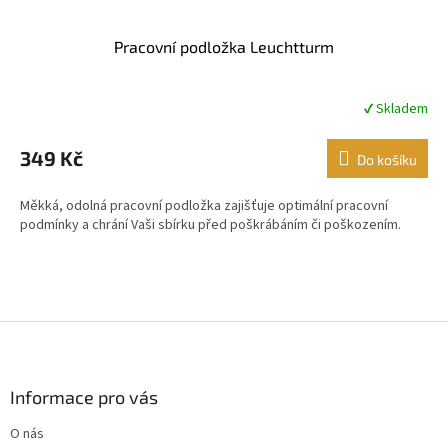
Pracovní podložka Leuchtturm
✔ Skladem
Průměrné
hodnocení
produktu
349 Kč
Do košíku
je
4,9
Měkká, odolná pracovní podložka zajišťuje optimální pracovní
z
podmínky a chrání Vaši sbírku před poškrábáním či poškozením.
5
hvězdiček.
Z
á
p
a
Informace pro vás
t
O nás
í