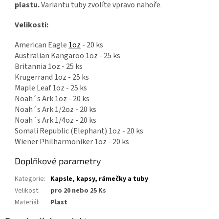
plastu.
Variantu tuby zvolíte vpravo nahoře.
Velikosti:
American Eagle
1oz
- 20 ks
Australian Kangaroo 1oz - 25 ks
Britannia 1oz - 25 ks
Krugerrand 1oz - 25 ks
Maple Leaf 1oz - 25 ks
Noah´s Ark 1oz - 20 ks
Noah´s Ark 1/2oz - 20 ks
Noah´s Ark 1/4oz - 20 ks
Somali Republic (Elephant) 1oz - 20 ks
Wiener Philharmoniker 1oz - 20 ks
Doplňkové parametry
Kategorie
:
Kapsle, kapsy, rámečky a tuby
Velikost
:
pro 20 nebo 25 Ks
Materiál
:
Plast