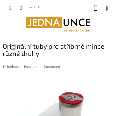
Přejít
NÁKUP
na
CZK
obsah
KOŠÍK
Originální tuby pro stříbrné mince -
různé druhy
Průměrné
10 hodnocení
Podrobnosti hodnocení
hodnocení
produktu
je
4,6
z
5
hvězdiček.