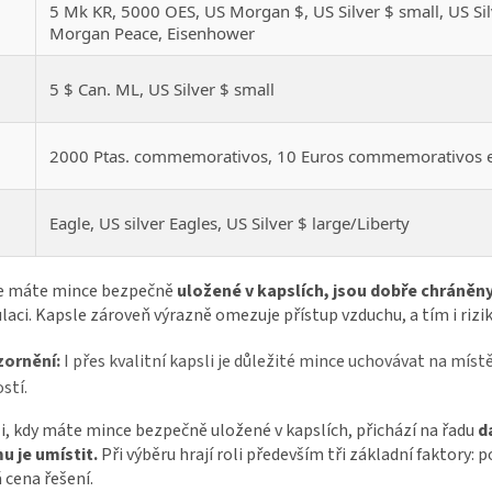
5 Mk KR, 5000 OES, US Morgan $, US Silver $ small, US Silv
8
Morgan Peace, Eisenhower
9
5 $ Can. ML, US Silver $ small
0
2000 Ptas. commemorativos, 10 Euros commemorativos 
1
Eagle, US silver Eagles, US Silver $ large/Liberty
e máte mince bezpečně
uložené v kapslích, jsou dobře chráněn
aci. Kapsle zároveň výrazně omezuje přístup vzduchu, a tím i rizik
ornění:
I přes kvalitní kapsli je důležité mince uchovávat na mís
stí.
li, kdy máte mince bezpečně uložené v kapslích, přichází na řadu
d
u je umístit.
Při výběru hrají roli především tři základní faktory:
 cena řešení.