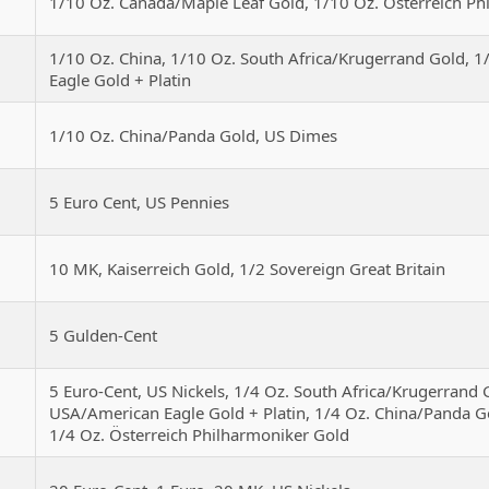
6
1/10 Oz. Canada/Maple Leaf Gold, 1/10 Oz. Österreich Ph
1/10 Oz. China, 1/10 Oz. South Africa/Krugerrand Gold, 
7
Eagle Gold + Platin
8
1/10 Oz. China/Panda Gold, US Dimes
9
5 Euro Cent, US Pennies
0
10 MK, Kaiserreich Gold, 1/2 Sovereign Great Britain
1
5 Gulden-Cent
5 Euro-Cent, US Nickels, 1/4 Oz. South Africa/Krugerrand 
2
USA/American Eagle Gold + Platin, 1/4 Oz. China/Panda Go
1/4 Oz. Österreich Philharmoniker Gold