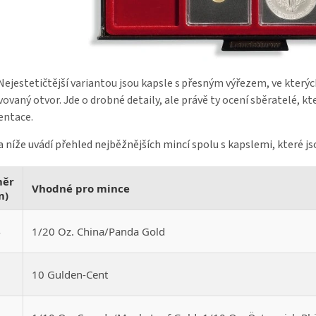
ejestetičtější variantou jsou kapsle s přesným výřezem, ve kterýc
ovaný otvor. Jde o drobné detaily, ale právě ty ocení sběratelé, kte
entace.
 níže uvádí přehled nejběžnějších mincí spolu s kapslemi, které jso
měr
Vhodné pro mince
m)
4
1/20 Oz. China/Panda Gold
5
10 Gulden-Cent