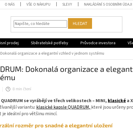
O NÁS
VŠE O NÁKUPU
SLEVY
NAKLÁDÁNÍ S OSOBNÍMI ÚDAJI
HLEDAT
sní prodej
Sběratelské potřeby
Průvodce investora
Vš
okonalá organizace a elegantní vzhled v jednom systému
DRUM: Dokonalá organizace a elegantn
tému
8 min čtení
 QUADRUM se vyrábějí ve třech velikostech – MINI,
klasické
a X
ívanější variantu:
klasické kapsle QUADRUM,
které jsou určeny p
t je ideální pro většinu mincí.
rzální rozměr pro snadné a elegantní uložení