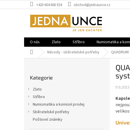
Přejít
+420 604 668 924
obchod@jednaunce.cz
na
obsah
O nás
Zlato
Stříbro
Numismatika a komi
Domů
Návody - sběratelské potřeby
QUADRUM: D
P
QUA
o
Přeskočit
s
sys
Kategorie
kategorie
t
r
9.6.2023
Zlato
a
Stříbro
Kapsle
n
nejpouž
Numismatika a komisní prodej
n
velikos
í
Sběratelské potřeby
p
Poštovní známky
Unive
a