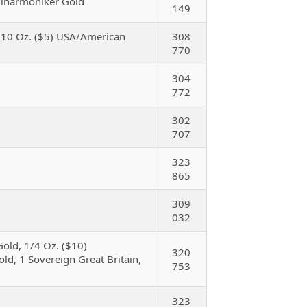
ilharmoniker Gold
149
1/10 Oz. ($5) USA/American
308
770
304
772
302
707
323
865
309
032
Gold, 1/4 Oz. ($10)
320
ld, 1 Sovereign Great Britain,
753
323