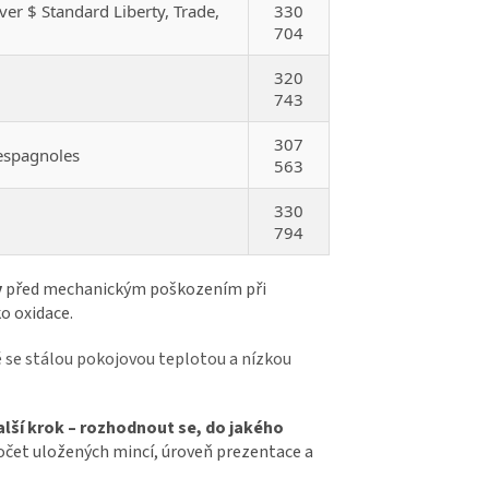
er $ Standard Liberty, Trade,
330
704
320
743
307
espagnoles
563
330
794
y
před mechanickým poškozením při
o oxidace.
tě se stálou pokojovou teplotou a nízkou
alší krok – rozhodnout se, do jakého
 počet uložených mincí, úroveň prezentace a