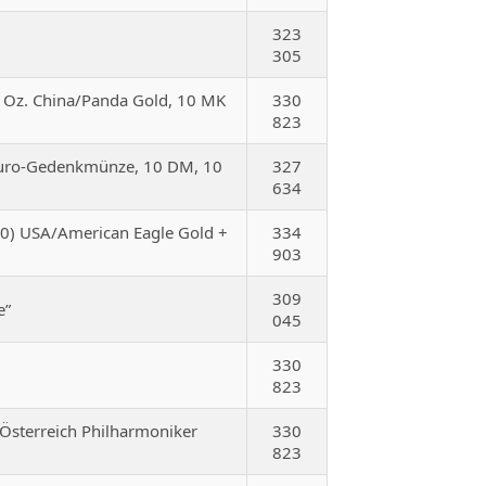
323
305
 1 Oz. China/Panda Gold, 10 MK
330
823
-Euro-Gedenkmünze, 10 DM, 10
327
634
$50) USA/American Eagle Gold +
334
903
309
e”
045
330
823
z. Österreich Philharmoniker
330
823