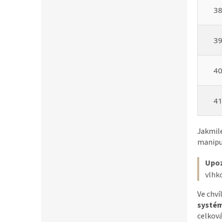
3
3
4
4
Jakmil
manipul
Upoz
vlhko
Ve chví
systém
celková