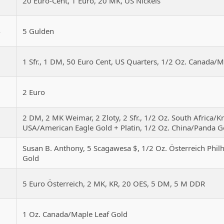
3
20 Euro-Cent, 1 Euro, 20 MK, US Nickels
4
5 Gulden
5
1 Sfr., 1 DM, 50 Euro Cent, US Quarters, 1/2 Oz. Canada/
6
2 Euro
2 DM, 2 MK Weimar, 2 Zloty, 2 Sfr., 1/2 Oz. South Africa/K
7
USA/American Eagle Gold + Platin, 1/2 Oz. China/Panda G
Susan B. Anthony, 5 Scagawesa $, 1/2 Oz. Österreich Phi
8
Gold
9
5 Euro Österreich, 2 MK, KR, 20 OES, 5 DM, 5 M DDR
0
1 Oz. Canada/Maple Leaf Gold