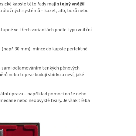
sické kapsle této řady mají
stejný vnější
ou úložných systémů – kazet, alb, boxů nebo
upné ve třech variantách podle typu vnitřní
 (např. 30 mm), mince do kapsle perfektně
no sami odlamováním tenkých pěnových
ěrů nebo teprve budují sbírku a neví, jaké
duální úpravu – například pomocí nože nebo
 medaile nebo neobvyklé tvary. Je však třeba