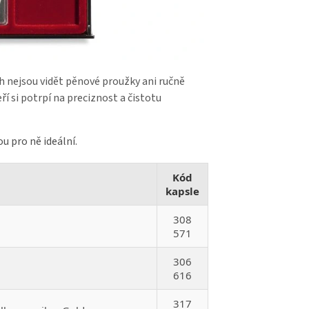
h nejsou vidět pěnové proužky ani ručně
ří si potrpí na preciznost a čistotu
u pro ně ideální.
Kód
kapsle
308
571
306
616
317