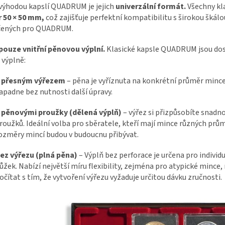
 výhodou kapslí QUADRUM je jejich
univerzální formát.
Všechny kla
 50 × 50 mm,
což zajišťuje perfektní kompatibilitu s širokou škál
rčených pro QUADRUM.
 pouze vnitřní pěnovou výplní.
Klasické kapsle QUADRUM jsou dost
 výplně:
 přesným výřezem
– pěna je vyříznuta na konkrétní průměr mince
apadne bez nutnosti další úpravy.
 pěnovými proužky (dělená výplň)
– výřez si přizpůsobíte snad
roužků. Ideální volba pro sběratele, kteří mají mince různých prům
ozměry mincí budou v budoucnu přibývat.
ez výřezu (plná pěna)
– Výplň bez perforace je určena pro indivi
ůžek. Nabízí největší míru flexibility, zejména pro atypické mince,
očítat s tím, že vytvoření výřezu vyžaduje určitou dávku zručnosti.