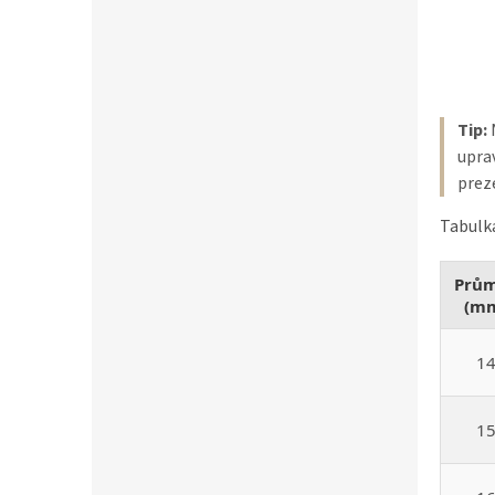
Tip:
N
uprav
prez
Tabulka
Prů
(m
1
1