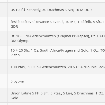
1
US Half $ Kennedy, 30 Drachmas Silver, 10 M DDR
české poštovní kovance Slovenië, 10 Mk, 1 pěčnik, 5 Sfr.,
2
GDR
Dt. 10-Euro-Gedenkmünzen (Original PP-Kapsel), Dt. 10
3
DM Olymp.
10 + 20 Sfr., 1 Oz. South Africa/Krugerrand Gold, 1 Oz. (
4
Platin
5
100 Ptas., 50 OES-Gedenkmünzen, 20 $ USA “Double Eagl
6
5 рубль
Union Latine 5 FF, 5 Sfr., 5 Ptas., 5 Lire, 5 Drachmas, 1 O
7
Gold