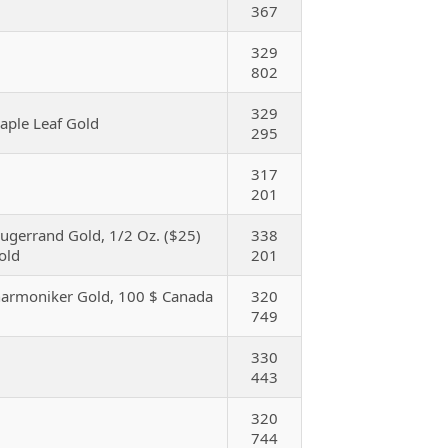
367
329
802
329
Maple Leaf Gold
295
317
201
rugerrand Gold, 1/2 Oz. ($25)
338
old
201
lharmoniker Gold, 100 $ Canada
320
749
330
443
320
744