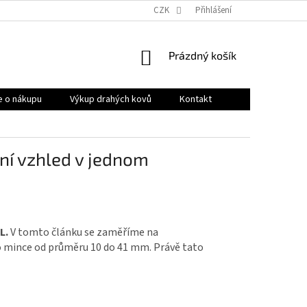
OBCHODNÍ PODMÍNKY
PRODÁVANÉ ZNAČKY
CZK
Přihlášení
HODNOCENÍ OB
NÁKUPNÍ
Prázdný košík
KOŠÍK
e o nákupu
Výkup drahých kovů
Kontakt
í vzhled v jednom
L.
V tomto článku se zaměříme na
ro mince od průměru 10 do 41 mm. Právě tato