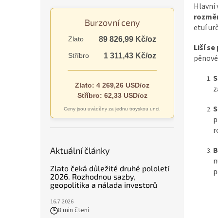
n
Hlavní
e
rozměr
Burzovní ceny
l
etuí u
Zlato
89 826,99 Kč/oz
Liší se
Stříbro
1 311,43 Kč/oz
pěnové
S
Zlato: 4 269,26 USD/oz
z
Stříbro: 62,33 USD/oz
S
Ceny jsou uváděny za jednu troyskou unci.
p
r
B
Aktuální články
n
Zlato čeká důležité druhé pololetí
p
2026. Rozhodnou sazby,
geopolitika a nálada investorů
16.7.2026
8 min čtení