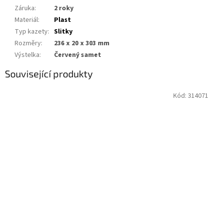
Záruka
:
2 roky
Materiál
:
Plast
Typ kazety
:
Slitky
Rozměry
:
236 x 20 x 303 mm
Výstelka
:
Červený samet
Související produkty
Kód:
314071