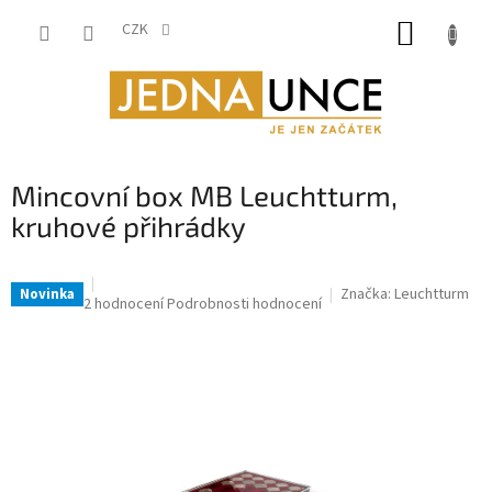
Přejít
NÁKUP
na
CZK
obsah
KOŠÍK
Mincovní box MB Leuchtturm,
kruhové přihrádky
Značka:
Leuchtturm
Novinka
Průměrné
2 hodnocení
Podrobnosti hodnocení
hodnocení
produktu
je
5,0
z
5
hvězdiček.