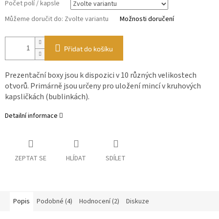
Počet polí / kapsle
Můžeme doručit do:
Zvolte variantu
Možnosti doručení
Přidat do košíku
Prezentační boxy jsou k dispozici v 10 různých velikostech
otvorů. Primárně jsou určeny pro uložení mincí v kruhových
kapsličkách (bublinkách).
Detailní informace
ZEPTAT SE
HLÍDAT
SDÍLET
Popis
Podobné (4)
Hodnocení (2)
Diskuze