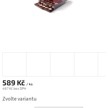
589 Kč
/ ks
487 Kč bez DPH
Měrná
Zvolte variantu
cena: