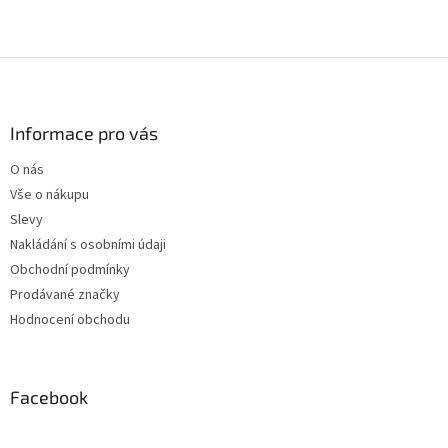
Z
á
p
a
Informace pro vás
t
O nás
í
Vše o nákupu
Slevy
Nakládání s osobními údaji
Obchodní podmínky
Prodávané značky
Hodnocení obchodu
Facebook