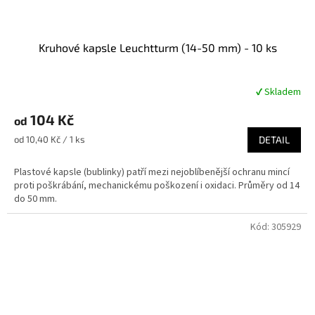
Kruhové kapsle Leuchtturm (14-50 mm) - 10 ks
✔ Skladem
Průměrné
hodnocení
104 Kč
produktu
od
je
Měrná
od 10,40 Kč / 1 ks
DETAIL
5,0
cena:
z
Plastové kapsle (bublinky) patří mezi nejoblíbenější ochranu mincí
5
proti poškrábání, mechanickému poškození i oxidaci. Průměry od 14
hvězdiček.
do 50 mm.
Kód:
305929