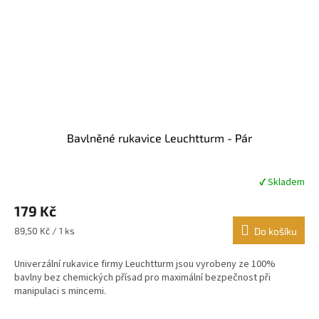
Bavlněné rukavice Leuchtturm - Pár
✔ Skladem
Průměrné
hodnocení
179 Kč
produktu
je
Měrná
89,50 Kč / 1 ks
Do košíku
4,7
cena:
z
Univerzální rukavice firmy Leuchtturm jsou vyrobeny ze 100%
5
bavlny bez chemických přísad pro maximální bezpečnost při
hvězdiček.
manipulaci s mincemi.