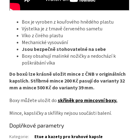
Box je vyroben z kouřového hnědého plastu
Výstelka je z tmavě červeného sametu
Víko z čirého plastu
Mechanické vysouvání
Jsou bezpečně stohovatelné na sebe
Boxy obsahují malinké nožičky a nedochází k
poškrábání víka
Do boxů lze krásně uložit mince z ČNB v originálních
kapslích. Stříbrné mince 200 Kč pasují do varianty 32
mm a mince 500 Kč do varianty 39 mm.
Boxy můžete uložit do
skříněk pro mincovní
boxy.
Mince, kapsličky a skříňky nejsou součásti balení.
Doplňkové parametry
Kategorie
:
Etue a kazety pro kruhové kapsle