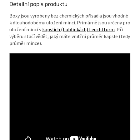
Detailní popis produktu
Boxy jsou vyrobeny bez chemických přísad a jsou vhodné
k dlouhodobému uložení mincí. Primárně jsou určeny pro
uložení mincí v
kapslích (bublinkách) Leuchtturm
. Při
výběru stačí vědět, jaký máte vnitřní průměr kapsle (tedy
průměr mince).