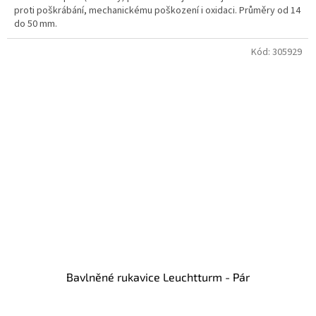
proti poškrábání, mechanickému poškození i oxidaci. Průměry od 14
hvězdiček.
do 50 mm.
Kód:
305929
Bavlněné rukavice Leuchtturm - Pár