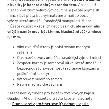
a kvality je kazeta dobrým standardem.
Obsahuje 3
pláta s kvalitním velurovým povrchem (každé pojme 30
mincí). Dvě pláta jsou vyjímatelné a mají po bocích
výřezy, které umožňují snadnější manipulaci. Mince
můžete vkládat v
kapslích
nebo bez nich, ale
maximální
vnější rozměr musí být 39 mm. Maximální výška mince
6,5 mm.
Víko z vnitřní strany je polstrováno modrým
saténem
Čtvercové otvory umožňují snadnější vyjmutí mincí
Zespodu kazety je sametová látka, která umožňuje
bezpečnou stohovatelnost (zabraňuje klouzání a
poškrábání kazety)
Výstelka z modrého sametu
Pevné magnetické zavírání
Kazeta není vyrobena pro systém čtvercových kapslí
Quadrum. Vhodné kazety pro tyto kapsle naleznete
na
Etue a kazety pro čtvercové (Quadrum) kapsle.