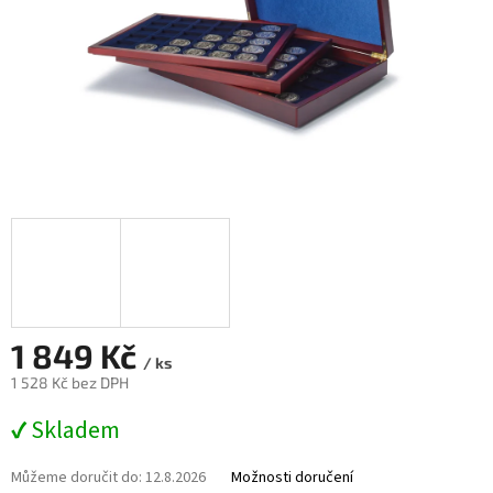
1 849 Kč
/ ks
1 528 Kč bez DPH
Měrná
✔ Skladem
cena:
Můžeme doručit do:
12.8.2026
Možnosti doručení