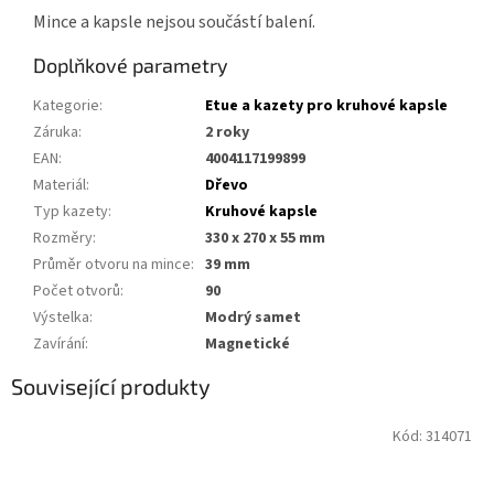
Mince a kapsle nejsou součástí balení.
Doplňkové parametry
Kategorie
:
Etue a kazety pro kruhové kapsle
Záruka
:
2 roky
EAN
:
4004117199899
Materiál
:
Dřevo
Typ kazety
:
Kruhové kapsle
Rozměry
:
330 x 270 x 55 mm
Průměr otvoru na mince
:
39 mm
Počet otvorů
:
90
Výstelka
:
Modrý samet
Zavírání
:
Magnetické
Související produkty
Kód:
314071