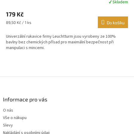
✔ Skladem
Průměrné
hodnocení
179 Kč
produktu
je
Měrná
89,50 Kč / 1 ks
Do košíku
4,7
cena:
z
Univerzální rukavice firmy Leuchtturm jsou vyrobeny ze 100%
5
bavlny bez chemických přísad pro maximální bezpečnost při
hvězdiček.
manipulaci s mincemi.
Z
á
p
a
Informace pro vás
t
O nás
í
Vše o nákupu
Slevy
Nakládání s osobními údaji