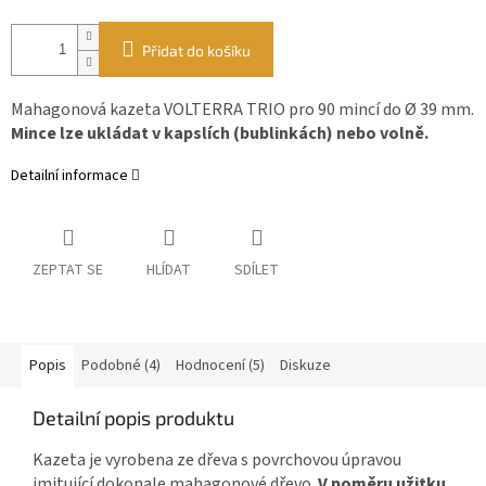
Přidat do košíku
Mahagonová kazeta VOLTERRA TRIO pro 90 mincí do Ø 39 mm.
Mince lze ukládat v kapslích (bublinkách) nebo volně.
Detailní informace
ZEPTAT SE
HLÍDAT
SDÍLET
Popis
Podobné (4)
Hodnocení (5)
Diskuze
Detailní popis produktu
Kazeta je vyrobena ze dřeva s povrchovou úpravou
imitující dokonale mahagonové dřevo.
V poměru užitku