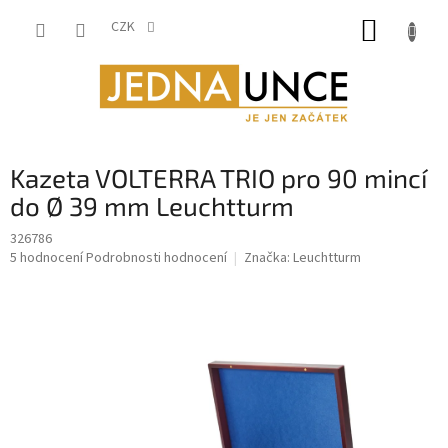
Přejít
NÁKUP
na
CZK
obsah
KOŠÍK
Kazeta VOLTERRA TRIO pro 90 mincí
do Ø 39 mm Leuchtturm
326786
Průměrné
5 hodnocení
Podrobnosti hodnocení
Značka:
Leuchtturm
hodnocení
produktu
je
5,0
z
5
hvězdiček.