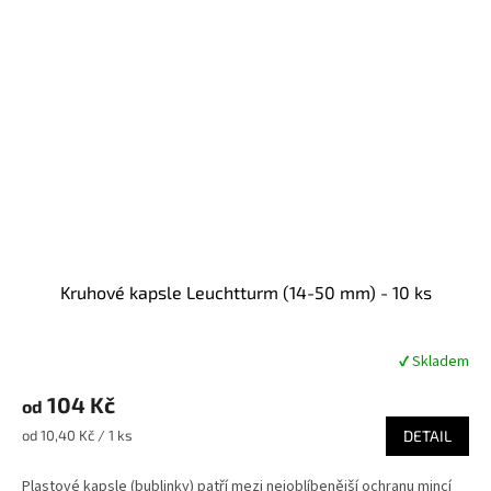
Kruhové kapsle Leuchtturm (14-50 mm) - 10 ks
✔ Skladem
Průměrné
hodnocení
104 Kč
produktu
od
je
Měrná
od 10,40 Kč / 1 ks
DETAIL
5,0
cena:
z
Plastové kapsle (bublinky) patří mezi nejoblíbenější ochranu mincí
5