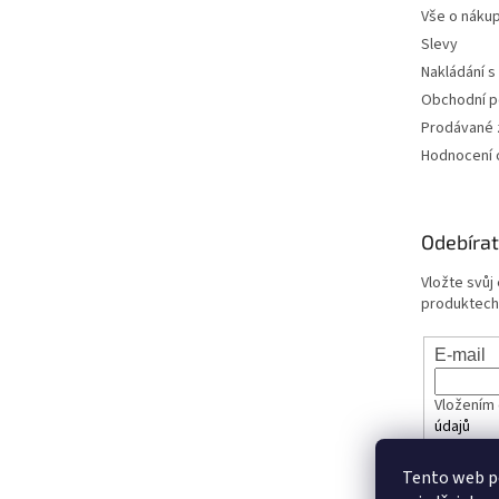
Vše o náku
Slevy
Nakládání s
Obchodní 
Prodávané 
Hodnocení
Odebírat
Vložte svůj
produktech
E-mail
Vložením 
údajů
Tento web p
PŘIHL