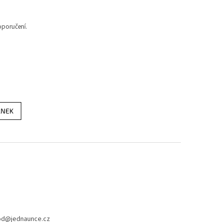
doporučení.
ÁNEK
od
@
jednaunce.cz