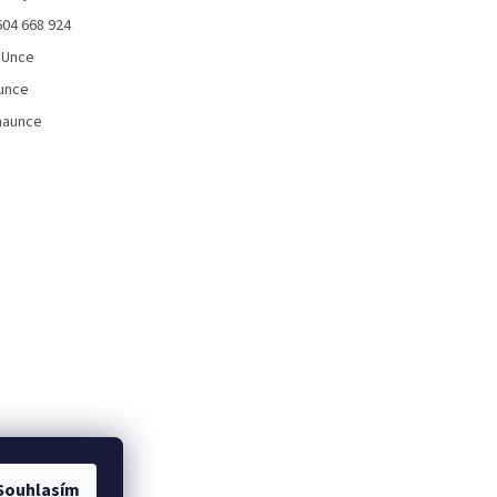
604 668 924
aUnce
unce
naunce
Souhlasím