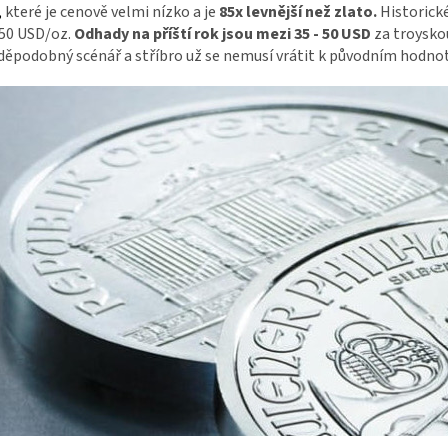
,
které je cenově velmi nízko a je
85x levnější než zlato.
Historické
 50 USD/oz.
Odhady na příští rok jsou mezi 35 - 50 USD
za troyskou
děpodobný scénář a stříbro už se nemusí vrátit k původním hodn