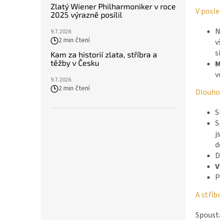
Zlatý Wiener Philharmoniker v roce
V posl
2025 výrazně posílil
N
9.7.2026
2 min čtení
v
s
Kam za historií zlata, stříbra a
těžby v Česku
M
v
9.7.2026
2 min čtení
Dlouhod
S
S
j
d
D
V
P
A stříb
Spousta