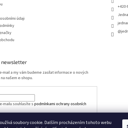
pu
+420 
Jedn
 osobními údaji
jedna
podmínky
@jed
značky
 obchodu
 newsletter
 e-mail a my vám budeme zasílat informace o nových
 na našem e-shopu.
e-mailu souhlasíte s
podmínkami ochrany osobních
oužívá soubory cookie. Dalším procházením tohoto webu
ÁSIT SE