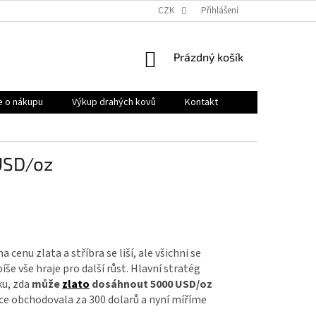
OBCHODNÍ PODMÍNKY
PRODÁVANÉ ZNAČKY
CZK
Přihlášení
HODNOCENÍ OB
NÁKUPNÍ
Prázdný košík
KOŠÍK
e o nákupu
Výkup drahých kovů
Kontakt
USD/oz
 cenu zlata a stříbra se liší, ale všichni se
še vše hraje pro další růst. Hlavní
stratég
ku, zda
může
zlato
dosáhnout 5000 USD/oz
nce obchodovala za 300 dolarů a nyní míříme