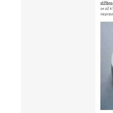
stříbro
se až k
neprav