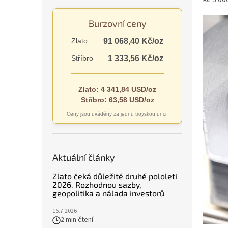
n
e
Burzovní ceny
l
Zlato
91 068,40 Kč/oz
Stříbro
1 333,56 Kč/oz
Zlato: 4 341,84 USD/oz
Stříbro: 63,58 USD/oz
Ceny jsou uváděny za jednu troyskou unci.
Aktuální články
Zlato čeká důležité druhé pololetí
2026. Rozhodnou sazby,
geopolitika a nálada investorů
16.7.2026
2 min čtení