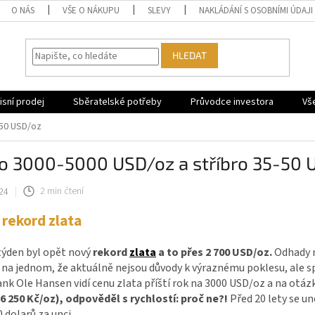
O NÁS
VŠE O NÁKUPU
SLEVY
NAKLÁDÁNÍ S OSOBNÍMI ÚDAJI
HLEDAT
sní prodej
Sběratelské potřeby
Průvodce investora
Vš
-50 USD/oz
to 3000-5000 USD/oz a stříbro 35-50 
24
2 min čtení
rekord zlata
týden byl opět nový
rekord
zlata
a to přes 2 700 USD/oz.
Odhady na
 na jednom, že aktuálně nejsou důvody k výraznému poklesu, ale spí
nk Ole Hansen vidí cenu zlata příští rok na 3000 USD/oz a na otáz
6 250 Kč/oz), odpověděl s rychlostí: proč ne?!
Před 20 lety se u
0 dolarů za unci.