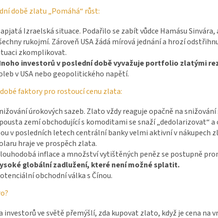
ední době zlatu „Pomáhá“ růst:
apjatá Izraelská situace. Podařilo se zabít vůdce Hamásu Sinvára,
šechny rukojmí. Zároveň USA žádá mírová jednání a hrozí odstřih
ituaci zkomplikovat.
noho investorů v poslední době vyvažuje portfolio zlatými re
oleb v USA nebo geopolitického napětí.
obé faktory pro rostoucí cenu zlata:
nižování úrokových sazeb. Zlato vždy reaguje opačně na snižování 
pousta zemí obchodující s komoditami se snaží „dedolarizovat“ a 
sou v posledních letech centrální banky velmi aktivní v nákupech zl
olaru hraje ve prospěch zlata.
louhodobá inflace a množství vytištěných peněz se postupně prom
ysoké globální zadlužení, které není možné splatit.
otenciální obchodní válka s Čínou.
ro?
 investorů ve světě přemýšlí, zda kupovat zlato, když je cena na