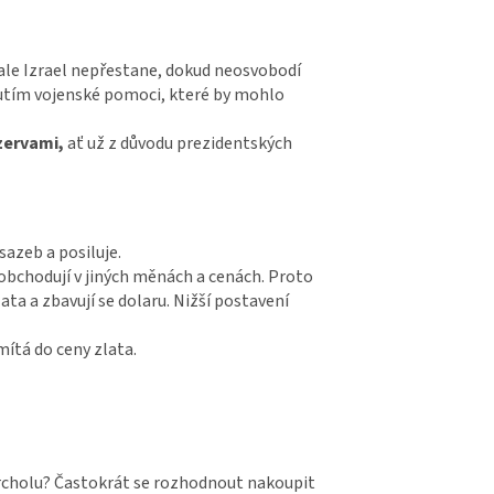
 ale Izrael nepřestane, dokud neosvobodí
nutím vojenské pomoci, které by mohlo
zervami,
ať už z důvodu prezidentských
sazeb a posiluje.
obchodují v jiných měnách a cenách. Proto
ata a zbavují se dolaru. Nižší postavení
ítá do ceny zlata.
 vrcholu? Častokrát se rozhodnout nakoupit