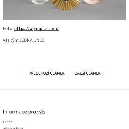
Foto:
https://olympics.com/
Váš tým JEDNA UNCE
PŘEDCHOZÍ ČLÁNEK
DALŠÍ ČLÁNEK
Z
á
p
a
Informace pro vás
t
O nás
í