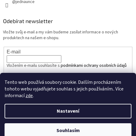
@jednaunce
Odebírat newsletter
Vložte svůj e-mail a my vám budeme zasílat informace o nových
produktech na našem e-shopu.
E-mail
Vložením e-mailu souhlasíte s
podmínkami ochrany osobních údajů
PŘIHLÁSIT SE
Tento web používá soubory cookie. Dalším procházením
tohoto webu vyjadřujete souhlas s jejich používáním.. Více
informací
zde
.
Vytvořil Shoptet
Nastavení
Copyright 2026
JEDNAUNCE.cz
. Všechna práva vyhrazena.
Upravit
Souhlasím
nastavení cookies