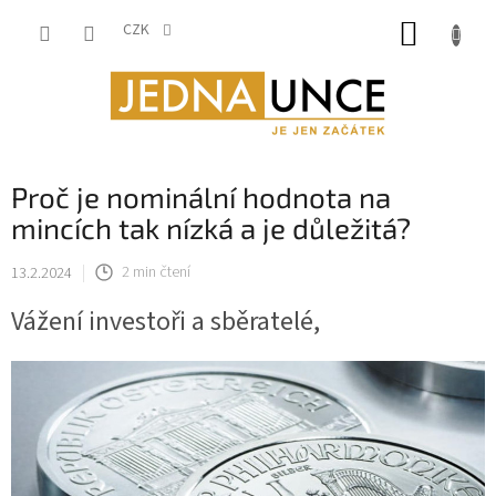
Přejít
NÁKUP
na
CZK
obsah
KOŠÍK
Proč je nominální hodnota na
mincích tak nízká a je důležitá?
13.2.2024
2 min čtení
Vážení investoři a sběratelé,