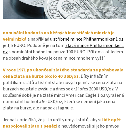
nominální hodnota na běžných investičních mincích je
velmi nízká
a například u
stříbrné mince Philharmoniker 1 oz
je 1,5 EURO. Podobně je na tom
zlatá mince Philharmoniker 1
oz
s nominální hodnotou pouze 100 EURO. Přitom s ohledem
na obsah drahého kovu je cena mince mnohem vyšší.
V roce 1971 po ukončení zlatého standardu se pohybovala
cena zlata na burze okolo 40 USD/oz.
Díky inflačním
politikám států a tištění stále nových peněz se cena zlata na
burzách neustále zvyšuje a dnes se drží přes 2000 USD/oz. V
současné době je na zlaté minci American Eagle 1 oz vyražená
nominální hodnota 50 USD/oz, která se nemění jako cena
zlata na burze, ale naopak stagnuje.
Jedna teorie říká, že je to určitý úmysl států, aby si
lidé opět
nespojovali zlato s penězi
a neuvědomovali si jeho pravou