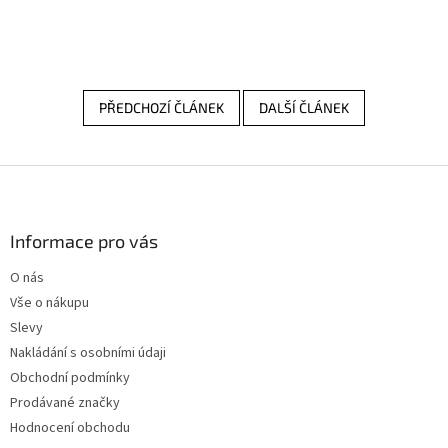
PŘEDCHOZÍ ČLÁNEK
DALŠÍ ČLÁNEK
Z
á
p
a
Informace pro vás
t
O nás
í
Vše o nákupu
Slevy
Nakládání s osobními údaji
Obchodní podmínky
Prodávané značky
Hodnocení obchodu