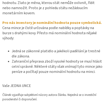
hodnotu. Zlato je měna, kterou stát nemůže ovlivnit, řídit
nebo namnožit. Proto je z pohledu státu nežádoucím
monetárním kovem.
Pro nás investory je nominální hodnota pouze symbolická.
Cena mince je čistě určována podle nabídky a poptávky na
burze s drahými kovy. Přesto má nominální hodnota nějaké
výhody:
Jedná se zákonné platidlo a jakékoli padělání je trestné
dle zákona.
Zahraniční přeprava zboží vysoké hodnoty se musí hlásit
celní správně. Některé státy však vnímají tyto mince jako
peníze a počítají pouze nominální hodnotu na minci.
Vaše JEDNA UNCE
Článek vyjadřuje subjektivní názory autora článku. Nejedná se o investiční
poradenství či doporučení.