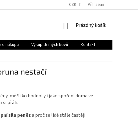
OBCHODNÍ PODMÍNKY
PRODÁVANÉ ZNAČKY
CZK
Přihlášení
HODNOCENÍ OB
NÁKUPNÍ
Prázdný košík
KOŠÍK
e o nákupu
Výkup drahých kovů
Kontakt
oruna nestačí
ěny, měřítko hodnoty i jako spoření doma ve
si přáli.
pní síla peněz
a proč se lidé stále častěji