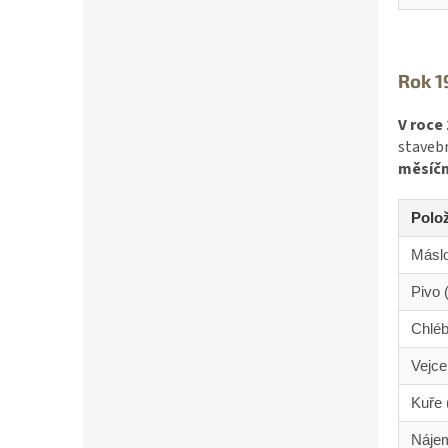
Rok 1
V roce 
stavebn
měsíčn
Polo
Máslo
Pivo (
Chléb
Vejce
Kuře 
Nájem