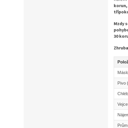
korun, 
třípok
Mzdy s
pohybo
30 kor
Zhruba
Polo
Máslo
Pivo (
Chléb
Vejce
Nájem
Prům