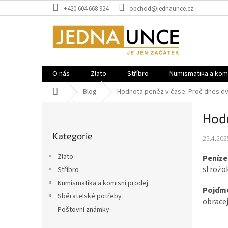
Přejít
+420 604 668 924
obchod@jednaunce.cz
na
obsah
O nás
Zlato
Stříbro
Numismatika a komi
Domů
Blog
Hodnota peněz v čase: Proč dnes dv
P
Hodn
o
Přeskočit
s
Kategorie
kategorie
25.4.202
t
r
Zlato
Peníze
a
strožok
Stříbro
n
Numismatika a komisní prodej
n
Pojďme
í
Sběratelské potřeby
obracej
p
Poštovní známky
a