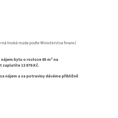
ná hrubá mzda podle Ministerstva financí
e nájem bytu o rozloze 65 m² na
 zaplatíte 13 876 Kč.
 za nájem
a
za potraviny dáváme přibližně