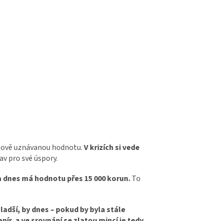
ětově uznávanou hodnotu.
V krizích si vede
v pro své úspory.
a dnes má hodnotu přes 15 000 korun.
To
ladší, by dnes – pokud by byla stále
ír, a ve srovnání se zlatou mincí je tedy