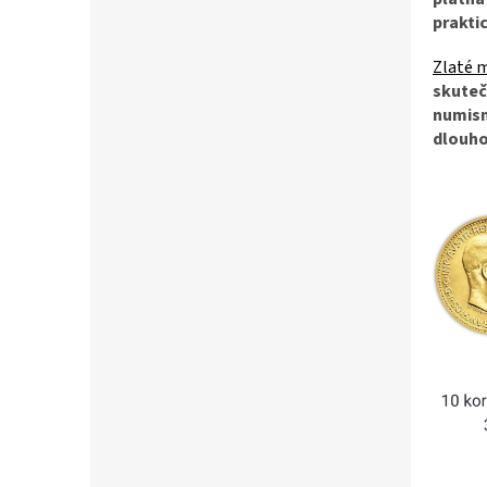
prakti
Zlaté m
skute
numis
dlouho