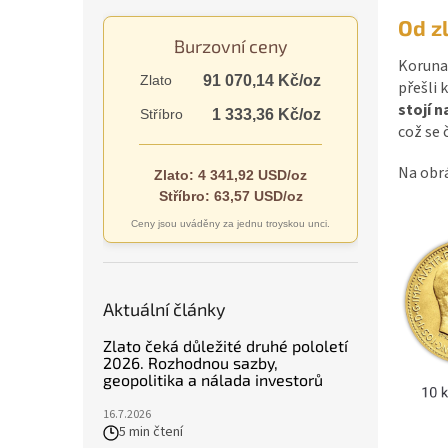
n
Od z
e
Burzovní ceny
l
Koruna
Zlato
91 070,14 Kč/oz
přešli
stojí n
Stříbro
1 333,36 Kč/oz
což se 
Na obrá
Zlato: 4 341,92 USD/oz
Stříbro: 63,57 USD/oz
Ceny jsou uváděny za jednu troyskou unci.
Aktuální články
Zlato čeká důležité druhé pololetí
2026. Rozhodnou sazby,
geopolitika a nálada investorů
16.7.2026
5 min čtení