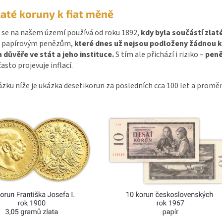
laté koruny k fiat měně
 se na našem území používá od roku 1892,
kdy byla součástí zl
 k papírovým penězům,
které dnes už nejsou podloženy žádnou 
a důvěře ve stát a jeho instituce.
S tím ale přichází i riziko –
peně
často projevuje inflací.
zku níže je ukázka desetikorun za posledních cca 100 let a proměn