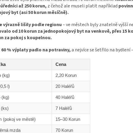
úředníci až 250 korun,
z čehož ale museli platit například
povinn
ojový byt (asi 50 korun měsíčně).
e výrazně lišily podle regionu
– ve městech byly znatelně vyšší n
valo od 10 korun za jednopokojový byt na venkově, přes 15 ko
un za pokoj s koupelnou.
 60 % výplaty padlo na potraviny,
a nejvíce se šetřilo na bydlení –
žka
Cena
 (kg)
2,20 Korun
0,5 l)
20 Haléřů
 (kg)
40 Haléřů
 (ks)
7 Haléřů
 (pokoj ve městě)
15–30 Korun
ěrná mzda
70 Korun