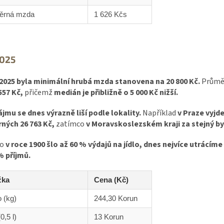
ěrná mzda
1 626 Kčs
2025
 2025 byla minimální hrubá mzda stanovena na 20 800 Kč.
Průměr
557 Kč,
přičemž
medián je přibližně o 5 000 Kč nižší.
jmu se dnes výrazně liší podle lokality.
Například
v Praze vyjd
ných 26 763 Kč,
zatímco
v Moravskoslezském kraji za stejný byt
co
v roce 1900 šlo až 60 % výdajů na jídlo,
dnes nejvíce utrácíme
% příjmů.
žka
Cena (Kč)
 (kg)
244,30 Korun
0,5 l)
13 Korun