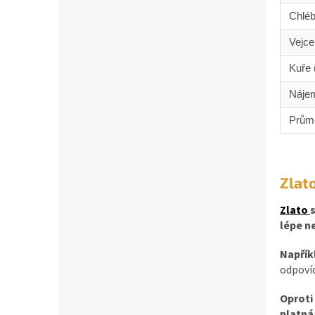
Chléb
Vejce
Kuře 
Nájem
Prům
Zlato
Zlato
s
lépe ne
Napřík
odpoví
Oproti
platná