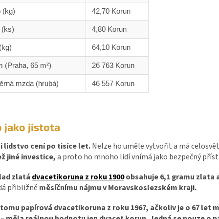
 (kg)
42,70 Korun
 (ks)
4,80 Korun
(kg)
64,10 Korun
 (Praha, 65 m²)
26 763 Korun
ěrná mzda (hrubá)
46 557 Korun
 jako jistota
i lidstvo cení po tisíce let.
Nelze ho uměle vytvořit a má celosv
ž jiné investice,
a proto ho mnoho lidí vnímá jako bezpečný přísta
lad zlatá
dvacetikoruna z roku 1900
obsahuje 6,1 gramu zlata 
dá přibližně
měsíčnímu nájmu v Moravskoslezském kraji.
 tomu papírová dvacetikoruna z roku 1967, ačkoliv je o 67 let m
 – měla reálnou hodnotu jen dvacet korun.
Jedná se pouze o pap