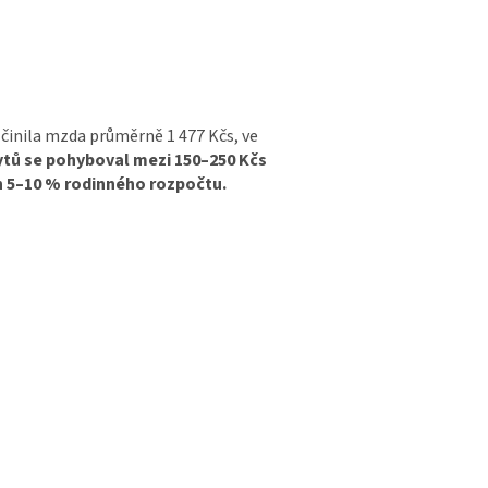
činila mzda průměrně 1 477 Kčs, ve
ytů se pohyboval mezi 150–250 Kčs
n 5–10 % rodinného rozpočtu.