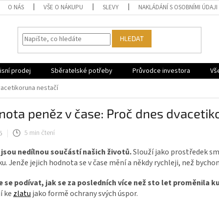
O NÁS
VŠE O NÁKUPU
SLEVY
NAKLÁDÁNÍ S OSOBNÍMI ÚDAJI
HLEDAT
sní prodej
Sběratelské potřeby
Průvodce investora
Vš
acetikoruna nestačí
ota peněz v čase: Proč dnes dvacetik
5
5 min čtení
 jsou nedílnou součástí našich životů.
Slouží jako prostředek sm
u. Jenže jejich hodnota se v čase mění a někdy rychleji, než bychom 
 se podívat, jak se za posledních více než sto let proměnila ku
í ke
zlatu
jako formě ochrany svých úspor.