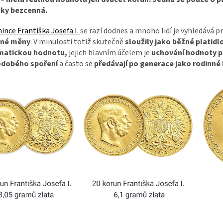
cky bezcenná.
ince Františka Josefa I.
se razí dodnes a mnoho lidí je vyhledává pro
čné měny
. V minulosti totiž skutečně
sloužily jako běžné platidlo
matickou hodnotu,
jejich hlavním účelem je
uchování hodnoty p
dobého spoření
a často se
předávají po generace jako rodinné 