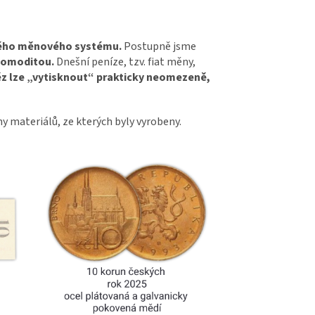
atého měnového systému.
Postupně jsme
komoditou.
Dnešní peníze, tzv. fiat měny,
z lze „vytisknout“ prakticky neomezeně,
y materiálů, ze kterých byly vyrobeny.