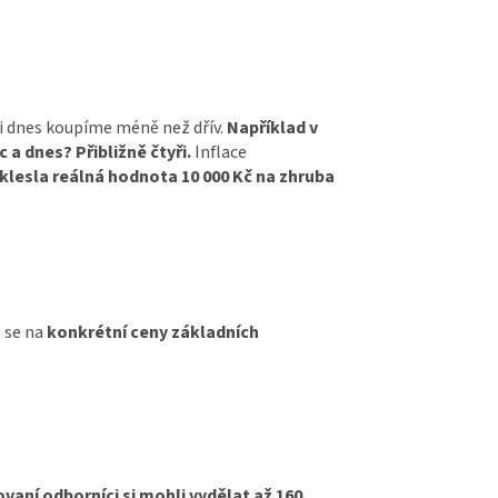
i dnes koupíme méně než dřív.
Například v
c a dnes? Přibližně čtyři.
Inflace
 klesla reálná hodnota 10 000 Kč na zhruba
 se na
konkrétní ceny základních
ovaní odborníci si mohli vydělat až 160