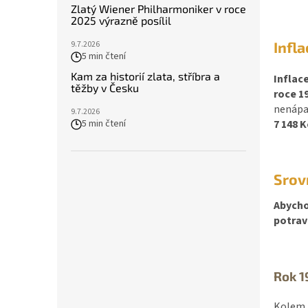
Zlatý Wiener Philharmoniker v roce
2025 výrazně posílil
Infla
9.7.2026
5 min čtení
Kam za historií zlata, stříbra a
Inflace
těžby v Česku
roce 1
nenápa
9.7.2026
7 148 K
5 min čtení
Srov
Abychom
potrav
Rok 1
Kolem 