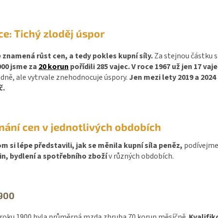
ce: Tichý zloděj úspor
 znamená růst cen, a tedy pokles kupní síly.
Za stejnou částku s
900 jsme za
20 korun
pořídili 285 vajec. V roce 1967 už jen 17 vaje
dně, ale vytrvale znehodnocuje úspory.
Jen mezi lety 2019 a 2024
č.
nání cen v jednotlivých obdobích
 si lépe představili, jak se měnila kupní síla peněz,
podívejme
in, bydlení a spotřebního zboží
v různých obdobích.
900
roku 1900 byla průměrná mzda zhruba 70 korun měsíčně.
Kvalifik