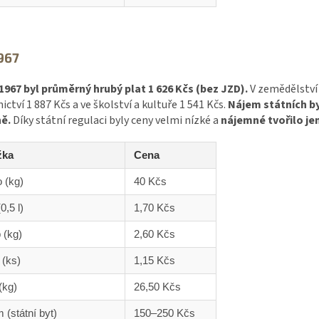
967
1967 byl průměrný hrubý plat 1 626 Kčs (bez JZD).
V zemědělství 
ictví 1 887 Kčs a ve školství a kultuře 1 541 Kčs.
Nájem státních b
ě.
Díky státní regulaci byly ceny velmi nízké a
nájemné tvořilo je
žka
Cena
 (kg)
40 Kčs
0,5 l)
1,70 Kčs
 (kg)
2,60 Kčs
 (ks)
1,15 Kčs
(kg)
26,50 Kčs
 (státní byt)
150–250 Kčs