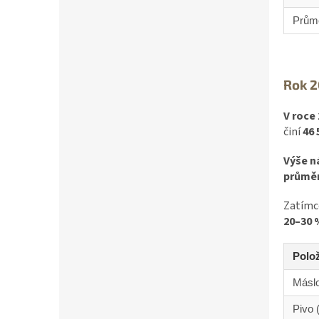
Prům
Rok 
V roce
činí
46 
Výše ná
průměr
Zatím
20–30 
Polo
Máslo
Pivo (