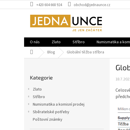
Přejít
+420 604 668 924
obchod@jednaunce.cz
na
obsah
O nás
Zlato
Stříbro
Numismatika a komi
Domů
Blog
Globální těžba stříbra
P
Glob
o
Přeskočit
s
Kategorie
kategorie
18.7.202
t
r
Zlato
Celosvě
a
předcho
Stříbro
n
Numismatika a komisní prodej
n
í
Sběratelské potřeby
p
Poštovní známky
a