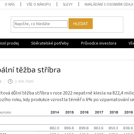
O NÁS
VŠE O NÁKUPU
SLEVY
NAKLÁDÁNÍ S OSOBNÍMI ÚDAJI
HLEDAT
sní prodej
Sběratelské potřeby
Průvodce investora
Vš
ální těžba stříbra
3
1 min čtení
tová důlní těžba stříbra v roce 2022 nepatrně klesla na 822,4 milio
zího roku, kdy produkce vzrostla téměř o 6% po vzpamatování se 