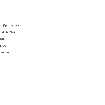
od
@
jednaunce.cz
604 668 924
aUnce
unce
naunce