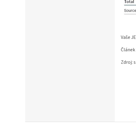
Vaše J
Článek 
Zdroj: 
Z
á