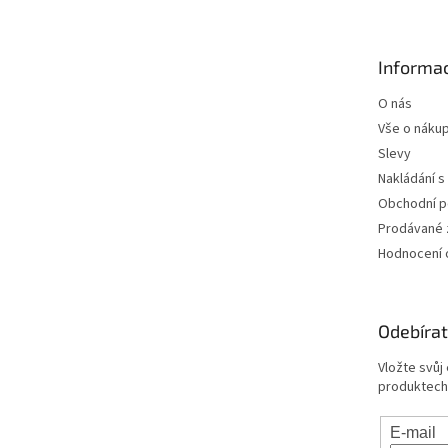
p
a
t
Informac
í
O nás
Vše o náku
Slevy
Nakládání s
Obchodní 
Prodávané 
Hodnocení
Odebírat
Vložte svůj
produktech
E-mail