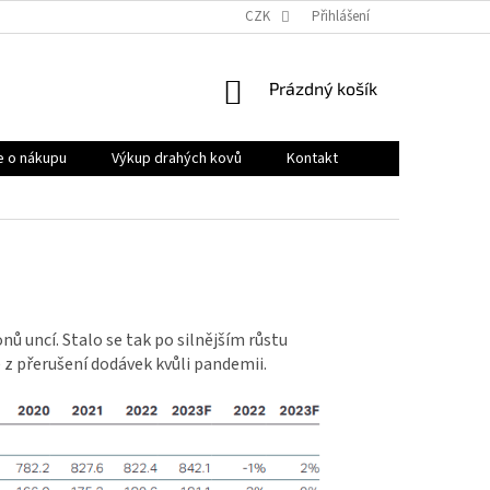
OBCHODNÍ PODMÍNKY
PRODÁVANÉ ZNAČKY
CZK
Přihlášení
HODNOCENÍ OB
NÁKUPNÍ
Prázdný košík
KOŠÍK
e o nákupu
Výkup drahých kovů
Kontakt
nů uncí. Stalo se tak po silnějším růstu
z přerušení dodávek kvůli pandemii.