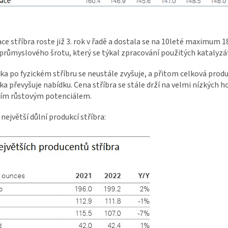
ce stříbra roste již 3. rok v řadě a dostala se na 10leté maximum
průmyslového šrotu, který se týkal zpracování použitých katalyzá
a po fyzickém stříbru se neustále zvyšuje, a přitom celková produk
a převyšuje nabídku. Cena stříbra se stále drží na velmi nízkých h
ším růstovým potenciálem.
největší důlní produkcí stříbra: