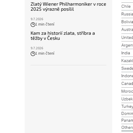
Zlatý Wiener Philharmoniker v roce
2025 výrazně posílil
9.7.2026
1 min čtení
Kam za historií zlata, stříbra a
těžby v Česku
9.7.2026
1 min čtení