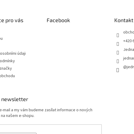
e pro vás
Facebook
Kontakt
obch
pu
+420 
Jedn
 osobními údaji
jedna
podmínky
@jed
značky
 obchodu
 newsletter
 e-mail a my vám budeme zasílat informace o nových
 na našem e-shopu.