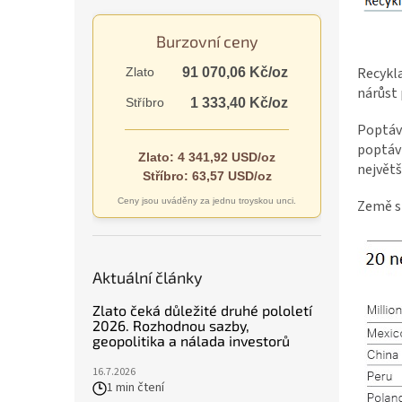
n
e
Burzovní ceny
l
Recykla
Zlato
91 070,06 Kč/oz
nárůst 
Stříbro
1 333,40 Kč/oz
Poptávk
poptávk
Zlato: 4 341,92 USD/oz
největ
Stříbro: 63,57 USD/oz
Ceny jsou uváděny za jednu troyskou unci.
Země s 
Aktuální články
Zlato čeká důležité druhé pololetí
2026. Rozhodnou sazby,
geopolitika a nálada investorů
16.7.2026
1 min čtení