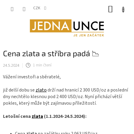
Přejít
NÁKUP
na
CZK
obsah
KOŠÍK
Cena zlata a stříbra padá 📉
24.5.2024
1 min čtení
Vážení investoři a sběratelé,
již delší dobu se
zlato
drží nad hranicí 2 300 USD/oz a poslední
dny nechtělo klesnou pod 2 400 USD/oz. Nyní přichází větší
pokles, který může být zajímavou příležitostí.
Letošní cena
zlata
(1.1.2024-24.5.2024):
Cena
zlata
na začátku roku 2 063 USD/oz