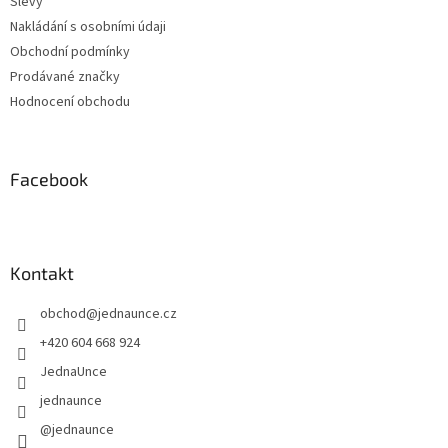
Slevy
Nakládání s osobními údaji
Obchodní podmínky
Prodávané značky
Hodnocení obchodu
Facebook
Kontakt
obchod
@
jednaunce.cz
+420 604 668 924
JednaUnce
jednaunce
@jednaunce