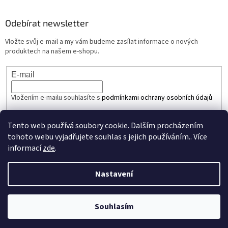
Odebírat newsletter
Vložte svůj e-mail a my vám budeme zasílat informace o nových
produktech na našem e-shopu.
E-mail
Vložením e-mailu souhlasíte s
podmínkami ochrany osobních údajů
PŘIHLÁSIT SE
Tento web používá soubory cookie. Dalším procházením
tohoto webu vyjadřujete souhlas s jejich používáním.. Více
informací
zde
.
Vytvořil Shoptet
Nastavení
Copyright 2026
JEDNAUNCE.cz
. Všechna práva vyhrazena.
Upravit
Souhlasím
nastavení cookies