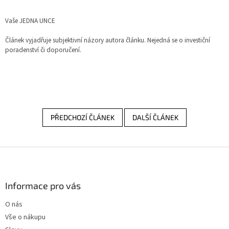
Vaše JEDNA UNCE
Článek vyjadřuje subjektivní názory autora článku. Nejedná se o investiční
poradenství či doporučení.
PŘEDCHOZÍ ČLÁNEK
DALŠÍ ČLÁNEK
Z
á
p
a
Informace pro vás
t
O nás
í
Vše o nákupu