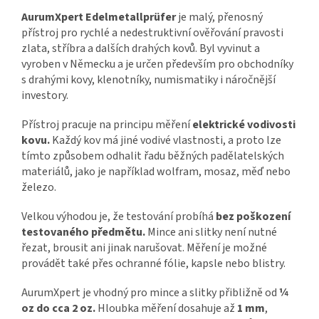
AurumXpert Edelmetallprüfer
je malý, přenosný
přístroj pro rychlé a nedestruktivní ověřování pravosti
zlata, stříbra a dalších drahých kovů. Byl vyvinut a
vyroben v Německu a je určen především pro obchodníky
s drahými kovy, klenotníky, numismatiky i náročnější
investory.
Přístroj pracuje na principu měření
elektrické vodivosti
kovu.
Každý kov má jiné vodivé vlastnosti, a proto lze
tímto způsobem odhalit řadu běžných padělatelských
materiálů, jako je například wolfram, mosaz, měď nebo
železo.
Velkou výhodou je, že testování probíhá
bez poškození
testovaného předmětu.
Mince ani slitky není nutné
řezat, brousit ani jinak narušovat. Měření je možné
provádět také přes ochranné fólie, kapsle nebo blistry.
AurumXpert je vhodný pro mince a slitky přibližně od
¼
oz do cca 2 oz.
Hloubka měření dosahuje až
1 mm
,