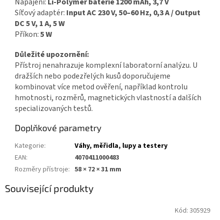
Napájení:
Li-Polymer baterie 1200 mAh, 3,7 V
Síťový adaptér:
Input AC 230 V, 50–60 Hz, 0,3 A / Output
DC 5 V, 1 A, 5 W
Příkon:
5 W
Důležité upozornění:
Přístroj nenahrazuje komplexní laboratorní analýzu. U
dražších nebo podezřelých kusů doporučujeme
kombinovat více metod ověření, například kontrolu
hmotnosti, rozměrů, magnetických vlastností a dalších
specializovaných testů.
Doplňkové parametry
Kategorie
:
Váhy, měřidla, lupy a testery
EAN
:
4070411000483
Rozměry přístroje
:
58 × 72 × 31 mm
Související produkty
Kód:
305929