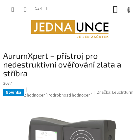
Přejít
NÁKUP
na
CZK
obsah
KOŠÍK
AurumXpert – přístroj pro
nedestruktivní ověřování zlata a
stříbra
2687
Značka:
Leuchtturm
Novinka
Průměrné
2 hodnocení
Podrobnosti hodnocení
hodnocení
produktu
je
5,0
z
5
hvězdiček.