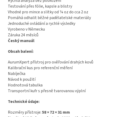
Rychlá analýza bez poškození
Testování přes fólie, kapsle a blistry
Vhodné pro mince a slitky od ¼ oz do cca 2 oz
Pomáhá odhalit běžné padělatelské materiály
Jednoduché ovládání a rychlé výsledky
Vyrobeno v Německu
Záruka 24 měsíců
Český manuál
Obsah balení:
AurumXpert přístroj pro ověřování drahých kovů
Kalibrační kus pro referenční měření
Nabíječka
Návod k použití
Hodnotová tabulka
Transportní kufr s přesně tvarovanou výplní
Technické údaje:
Rozměry přístroje:
58 × 72 × 31 mm