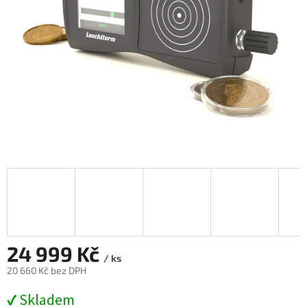
24 999 Kč
/ ks
20 660 Kč bez DPH
Měrná
✔ Skladem
cena: