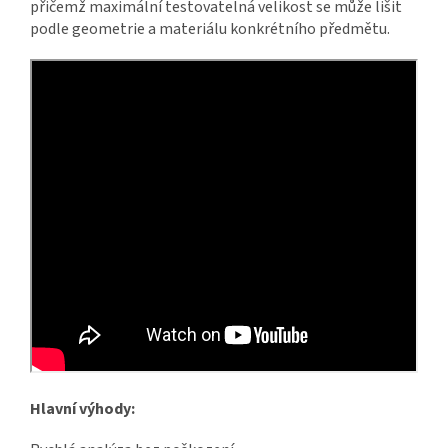
přičemž maximální testovatelná velikost se může lišit
podle geometrie a materiálu konkrétního předmětu.
Hlavní výhody: