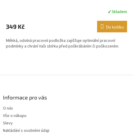
✔ Skladem
Průměrné
hodnocení
produktu
349 Kč
Do košíku
je
4,9
Měkká, odolná pracovní podložka zajišťuje optimální pracovní
z
podmínky a chrání Vaši sbírku před poškrábáním či poškozením.
5
hvězdiček.
Z
á
p
a
Informace pro vás
t
O nás
í
Vše o nákupu
Slevy
Nakládání s osobními údaji