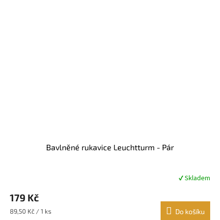
Bavlněné rukavice Leuchtturm - Pár
✔ Skladem
Průměrné
hodnocení
179 Kč
produktu
je
Měrná
89,50 Kč / 1 ks
Do košíku
4,7
cena: