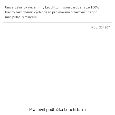
z
Univerzální rukavice firmy Leuchtturm jsou vyrobeny ze 100%
5
bavlny bez chemických přísad pro maximální bezpečnost při
hvězdiček.
manipulaci s mincemi.
Kód:
354207
Pracovní podložka Leuchtturm