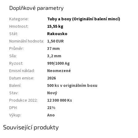
Doplňkové parametry
Kategorie
:
Tuby a boxy (Originální balení mincí)
Hmotnost
:
15,55 kg
Stát
:
Rakousko
Nominální hodnota
:
1,50 EUR
Průměr
:
37 mm
Síla
:
3,2 mm
Ryzost
:
999/1000 Ag
Emisní náklad
:
Neomezené
Datum emise
:
2026
Balení
:
500 ks v originálním boxu
Stav
:
Nový
Produkce 2022
:
12 300 000 Ks
DPH
:
21%
Výkup
:
Ano
Související produkty