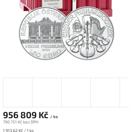
956 809 Kč
/ ks
790 751 Kč bez DPH
Měrná
1 913,62 Kč / 1 ks