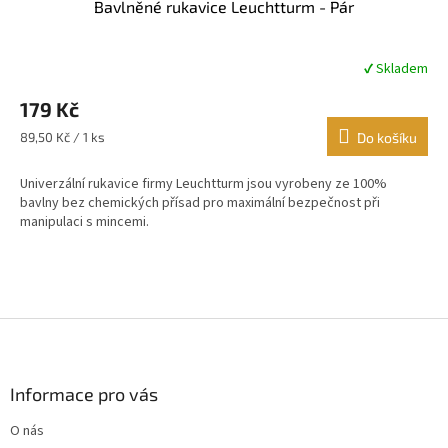
Bavlněné rukavice Leuchtturm - Pár
✔ Skladem
Průměrné
hodnocení
179 Kč
produktu
je
Měrná
89,50 Kč / 1 ks
Do košíku
4,7
cena:
z
Univerzální rukavice firmy Leuchtturm jsou vyrobeny ze 100%
5
bavlny bez chemických přísad pro maximální bezpečnost při
hvězdiček.
manipulaci s mincemi.
Z
á
p
a
Informace pro vás
t
O nás
í