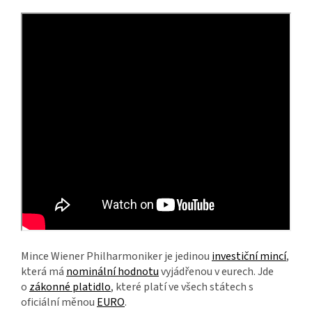
Mince Wiener Philharmoniker je jedinou
investiční mincí
,
která má
nominální hodnotu
vyjádřenou v eurech. Jde
o
zákonné platidlo
, které platí ve všech státech s
oficiální měnou
EURO
.