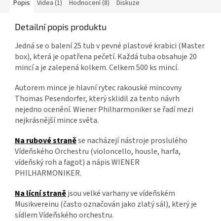
Popis
Videa (1)
Hodnocení (8)
Diskuze
Detailní popis produktu
Jedná se o balení 25 tub v pevné plastové krabici (Master
box), která je opatřena pečetí. Každá tuba obsahuje 20
mincí a je zalepená kolkem. Celkem 500 ks mincí.
Autorem mince je hlavní rytec rakouské mincovny
Thomas Pesendorfer, který sklidil za tento návrh
nejedno ocenění. Wiener Philharmoniker se řadí mezi
nejkrásnější mince světa.
Na rubové straně
se nacházejí nástroje proslulého
Vídeňského Orchestru (violoncello, housle, harfa,
vídeňský roh a fagot) a nápis
WIENER
PHILHARMONIKER.
Na lícní straně
jsou velké varhany ve vídeňském
Musikvereinu (často označován jako zlatý sál), který je
sídlem Vídeňského orchestru.