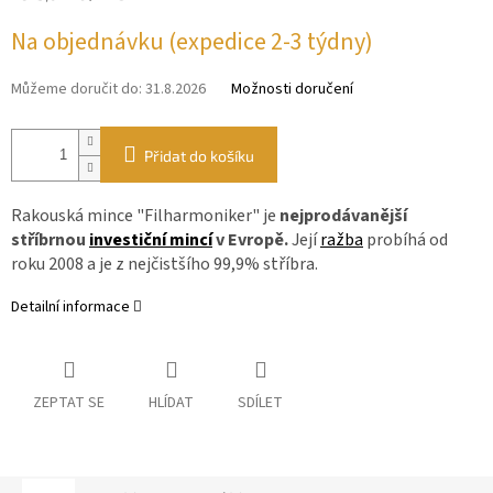
cena:
Na objednávku (expedice 2-3 týdny)
Můžeme doručit do:
31.8.2026
Možnosti doručení
Přidat do košíku
Rakouská mince "Filharmoniker" je
nejprodávanější
stříbrnou
investiční mincí
v Evropě.
Její
ražba
probíhá od
roku 2008 a je z nejčistšího 99,9% stříbra.
Detailní informace
ZEPTAT SE
HLÍDAT
SDÍLET