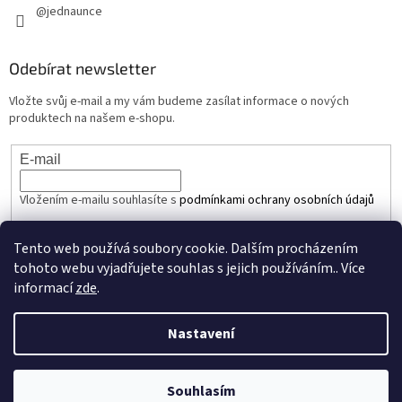
@jednaunce
Odebírat newsletter
Vložte svůj e-mail a my vám budeme zasílat informace o nových
produktech na našem e-shopu.
E-mail
Vložením e-mailu souhlasíte s
podmínkami ochrany osobních údajů
PŘIHLÁSIT SE
Tento web používá soubory cookie. Dalším procházením
tohoto webu vyjadřujete souhlas s jejich používáním.. Více
informací
zde
.
Vytvořil Shoptet
Nastavení
Copyright 2026
JEDNAUNCE.cz
. Všechna práva vyhrazena.
Upravit
Souhlasím
nastavení cookies