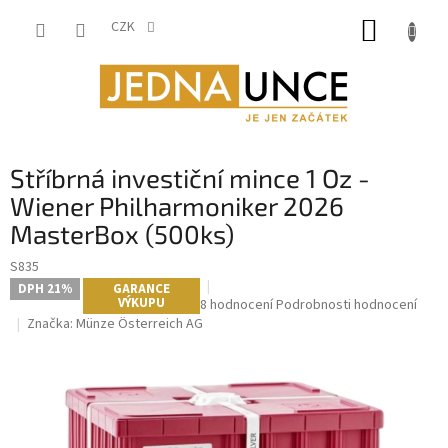
Přejít
NÁKUP
na
CZK
obsah
KOŠÍK
P
Stříbrná investiční mince 1 Oz -
o
s
Wiener Philharmoniker 2026
t
MasterBox (500ks)
r
a
S835
n
DPH 21%
GARANCE
VÝKUPU
Průměrné
8 hodnocení
Podrobnosti hodnocení
n
hodnocení
Značka:
Münze Österreich AG
í
produktu
p
je
a
5,0
n
z
5
e
hvězdiček.
l