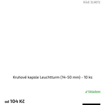
Kód:
314071
Kruhové kapsle Leuchtturm (14-50 mm) - 10 ks
✔ Skladem
Průměrné
hodnocení
104 Kč
produktu
od