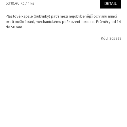
je
Měrná
od 10,40 Kč / 1 ks
DETAIL
5,0
cena:
z
Plastové kapsle (bublinky) patří mezi nejoblíbenější ochranu mincí
5
proti poškrábání, mechanickému poškození i oxidaci. Průměry od 14
hvězdiček.
do 50 mm.
Kód:
305929