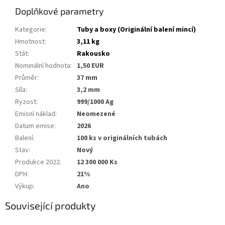
Doplňkové parametry
Kategorie
:
Tuby a boxy (Originální balení mincí)
Hmotnost
:
3,11 kg
Stát
:
Rakousko
Nominální hodnota
:
1,50 EUR
Průměr
:
37 mm
Síla
:
3,2 mm
Ryzost
:
999/1000 Ag
Emisní náklad
:
Neomezené
Datum emise
:
2026
Balení
:
100 ks v originálních tubách
Stav
:
Nový
Produkce 2022
:
12 300 000 Ks
DPH
:
21%
Výkup
:
Ano
Související produkty