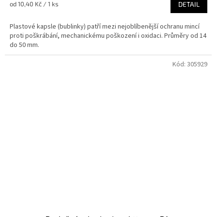
je
Měrná
od 10,40 Kč / 1 ks
DETAIL
5,0
cena:
z
Plastové kapsle (bublinky) patří mezi nejoblíbenější ochranu mincí
5
proti poškrábání, mechanickému poškození i oxidaci. Průměry od 14
hvězdiček.
do 50 mm.
Kód:
305929