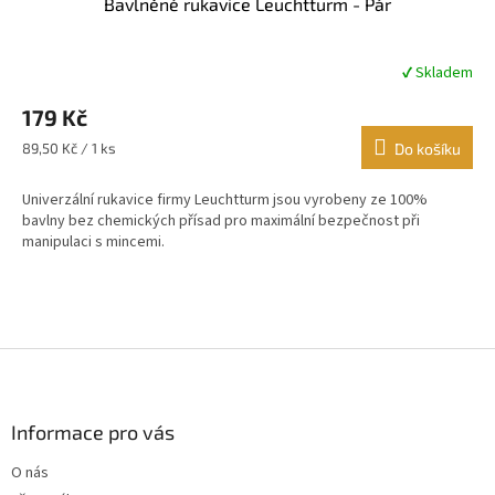
Bavlněné rukavice Leuchtturm - Pár
✔ Skladem
Průměrné
hodnocení
179 Kč
produktu
je
Měrná
89,50 Kč / 1 ks
Do košíku
4,7
cena:
z
Univerzální rukavice firmy Leuchtturm jsou vyrobeny ze 100%
5
bavlny bez chemických přísad pro maximální bezpečnost při
hvězdiček.
manipulaci s mincemi.
Z
á
p
a
Informace pro vás
t
O nás
í