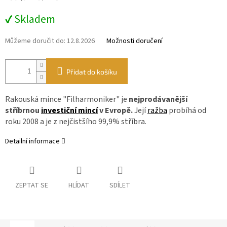
cena:
✔ Skladem
Můžeme doručit do:
12.8.2026
Možnosti doručení
Přidat do košíku
Rakouská mince "Filharmoniker" je
nejprodávanější
stříbrnou
investiční mincí
v Evropě.
Její
ražba
probíhá od
roku 2008 a je z nejčistšího 99,9% stříbra.
Detailní informace
ZEPTAT SE
HLÍDAT
SDÍLET