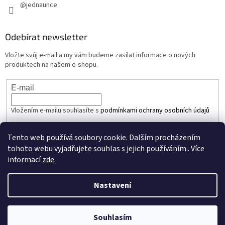
@jednaunce
Odebírat newsletter
Vložte svůj e-mail a my vám budeme zasílat informace o nových
produktech na našem e-shopu.
E-mail
Vložením e-mailu souhlasíte s
podmínkami ochrany osobních údajů
PŘIHLÁSIT SE
Tento web používá soubory cookie. Dalším procházením
tohoto webu vyjadřujete souhlas s jejich používáním.. Více
informací
zde
.
Vytvořil Shoptet
Nastavení
Copyright 2026
JEDNAUNCE.cz
. Všechna práva vyhrazena.
Upravit
Souhlasím
nastavení cookies