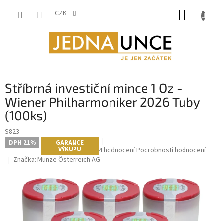
Přejít
NÁKUP
na
CZK
obsah
KOŠÍK
Stříbrná investiční mince 1 Oz -
Wiener Philharmoniker 2026 Tuby
(100ks)
S823
DPH 21%
GARANCE
VÝKUPU
Průměrné
4 hodnocení
Podrobnosti hodnocení
hodnocení
Značka:
Münze Österreich AG
produktu
je
5,0
z
5
hvězdiček.