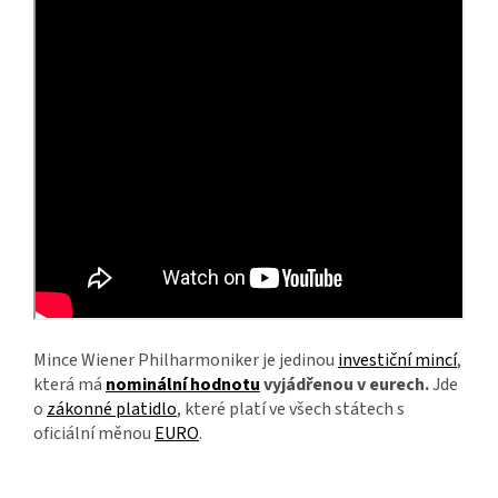
Mince Wiener Philharmoniker je jedinou
investiční mincí
,
která má
nominální hodnotu
vyjádřenou v eurech.
Jde
o
zákonné platidlo
, které platí ve všech státech s
oficiální měnou
EURO
.