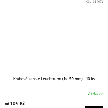
Kód:
314071
Kruhové kapsle Leuchtturm (14-50 mm) - 10 ks
✔ Skladem
Průměrné
hodnocení
104 Kč
produktu
od