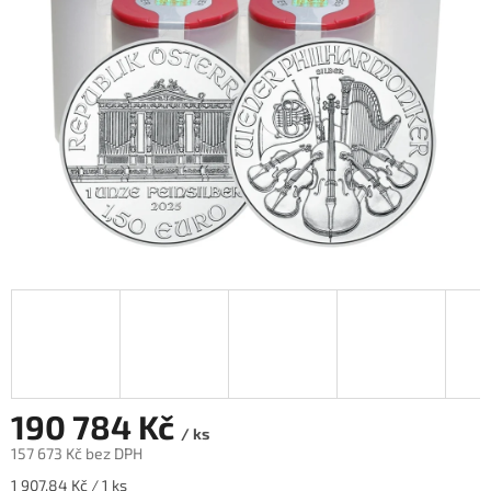
190 784 Kč
/ ks
157 673 Kč bez DPH
Měrná
1 907,84 Kč / 1 ks