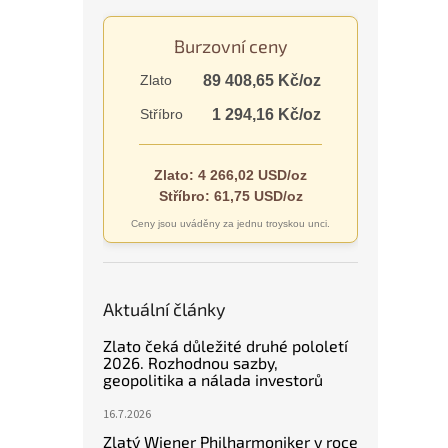
n
e
Burzovní ceny
l
Zlato
89 408,65 Kč/oz
Stříbro
1 294,16 Kč/oz
Zlato: 4 266,02 USD/oz
Stříbro: 61,75 USD/oz
Ceny jsou uváděny za jednu troyskou unci.
Aktuální články
Zlato čeká důležité druhé pololetí
2026. Rozhodnou sazby,
geopolitika a nálada investorů
16.7.2026
Zlatý Wiener Philharmoniker v roce