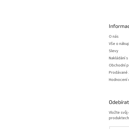
á
p
a
t
Informac
í
O nás
Vše o náku
Slevy
Nakládání s
Obchodní 
Prodávané 
Hodnocení
Odebírat
Vložte svůj
produktech