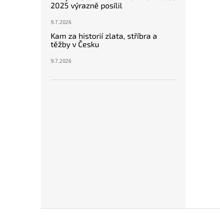
2025 výrazně posílil
9.7.2026
Kam za historií zlata, stříbra a
těžby v Česku
9.7.2026
Z