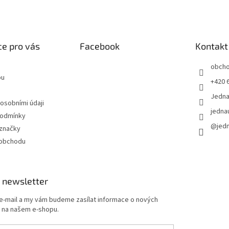
e pro vás
Facebook
Kontakt
obch
pu
+420 
Jedn
 osobními údaji
jedna
podmínky
@jed
značky
 obchodu
 newsletter
 e-mail a my vám budeme zasílat informace o nových
 na našem e-shopu.