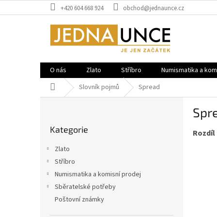
Přejít
+420 604 668 924
obchod@jednaunce.cz
na
obsah
O nás
Zlato
Stříbro
Numismatika a komi
Domů
Slovník pojmů
Spread
P
Spr
o
Přeskočit
s
Kategorie
kategorie
Rozdíl
t
r
Zlato
a
Stříbro
n
Numismatika a komisní prodej
n
í
Sběratelské potřeby
p
Poštovní známky
a