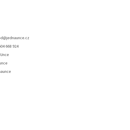
od
@
jednaunce.cz
604 668 924
aUnce
unce
naunce