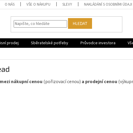
O NÁS
VŠE O NÁKUPU
SLEVY
NAKLÁDÁNÍ S OSOBNÍMI ÚDAJI
HLEDAT
sní prodej
Sběratelské potřeby
Průvodce investora
Vš
ead
 mezi nákupní cenou
(pořizovací cenou)
a
prodejní cenou
(výkupn