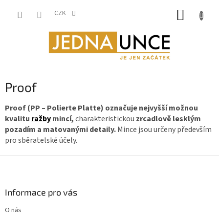
Přejít
NÁKUP
na
CZK
obsah
KOŠÍK
Proof
Proof (PP – Polierte Platte) označuje nejvyšší možnou
kvalitu
ražby
mincí,
charakteristickou
zrcadlově lesklým
pozadím a matovanými detaily.
Mince jsou určeny především
pro sběratelské účely.
Z
á
p
a
Informace pro vás
t
O nás
í