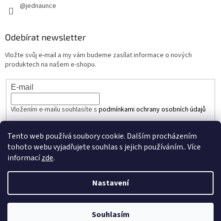
@jednaunce
Odebírat newsletter
Vložte svůj e-mail a my vám budeme zasílat informace o nových
produktech na našem e-shopu.
E-mail
Vložením e-mailu souhlasíte s
podmínkami ochrany osobních údajů
PŘIHLÁSIT SE
Tento web používá soubory cookie. Dalším procházením
tohoto webu vyjadřujete souhlas s jejich používáním.. Více
informací
zde
.
Vytvořil Shoptet
Nastavení
Copyright 2026
JEDNAUNCE.cz
. Všechna práva vyhrazena.
Upravit
Souhlasím
nastavení cookies