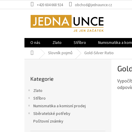
Přejít
+420 604 668 924
obchod@jednaunce.cz
na
obsah
O nás
Zlato
Stříbro
Numismatika a komi
Domů
Slovník pojmů
Gold-Silver Ratio
P
Gold
o
Přeskočit
s
Kategorie
kategorie
Vypočít
t
odpovíd
r
Zlato
a
Stříbro
n
Numismatika a komisní prodej
n
í
Sběratelské potřeby
p
Poštovní známky
a