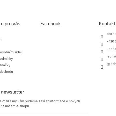
e pro vás
Facebook
Kontakt
obch
pu
+420 
Jedn
 osobními údaji
jedna
podmínky
@jed
značky
 obchodu
 newsletter
 e-mail a my vám budeme zasílat informace o nových
 na našem e-shopu.