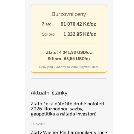
n
e
Burzovní ceny
l
Zlato
91 070,42 Kč/oz
Stříbro
1 332,95 Kč/oz
Zlato: 4 341,93 USD/oz
Stříbro: 63,55 USD/oz
Ceny jsou uváděny za jednu troyskou unci.
Aktuální články
Zlato čeká důležité druhé pololetí
2026. Rozhodnou sazby,
geopolitika a nálada investorů
16.7.2026
Zlatý Wiener Philharmoniker v roce