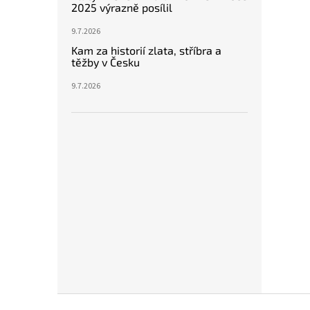
2025 výrazně posílil
9.7.2026
Kam za historií zlata, stříbra a
těžby v Česku
9.7.2026
Z