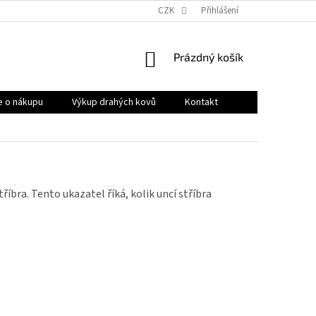
OBCHODNÍ PODMÍNKY
PRODÁVANÉ ZNAČKY
CZK
Přihlášení
HODNOCENÍ OB
NÁKUPNÍ
Prázdný košík
KOŠÍK
e o nákupu
Výkup drahých kovů
Kontakt
říbra. Tento ukazatel říká, kolik uncí stříbra