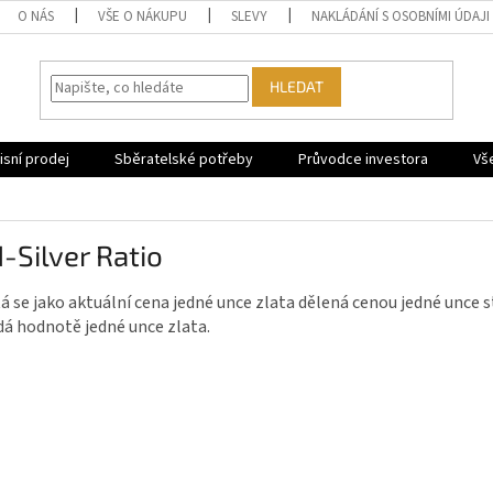
O NÁS
VŠE O NÁKUPU
SLEVY
NAKLÁDÁNÍ S OSOBNÍMI ÚDAJI
HLEDAT
sní prodej
Sběratelské potřeby
Průvodce investora
Vš
-Silver Ratio
á se jako aktuální cena jedné unce zlata dělená cenou jedné unce st
á hodnotě jedné unce zlata.