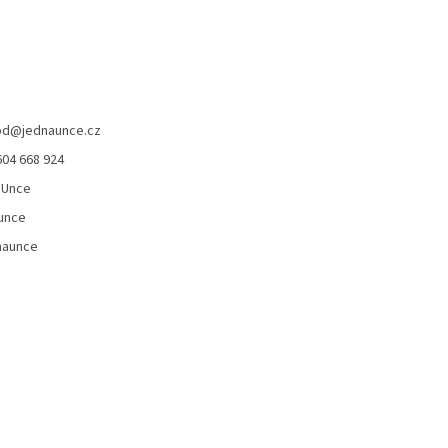
od
@
jednaunce.cz
604 668 924
aUnce
unce
naunce