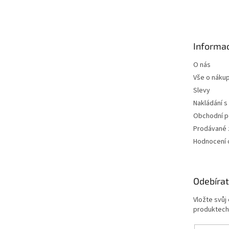
á
p
a
t
Informac
í
O nás
Vše o náku
Slevy
Nakládání s
Obchodní 
Prodávané 
Hodnocení
Odebírat
Vložte svůj
produktech