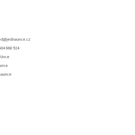
od
@
jednaunce.cz
604 668 924
aUnce
unce
naunce