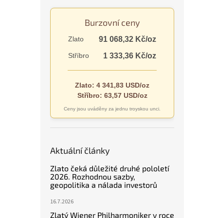
n
e
Burzovní ceny
l
Zlato
91 068,32 Kč/oz
Stříbro
1 333,36 Kč/oz
Zlato: 4 341,83 USD/oz
Stříbro: 63,57 USD/oz
Ceny jsou uváděny za jednu troyskou unci.
Aktuální články
Zlato čeká důležité druhé pololetí
2026. Rozhodnou sazby,
geopolitika a nálada investorů
16.7.2026
Zlatý Wiener Philharmoniker v roce