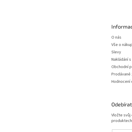
á
p
a
t
Informac
í
O nás
Vše o náku
Slevy
Nakládání s
Obchodní 
Prodávané 
Hodnocení
Odebírat
Vložte svůj
produktech