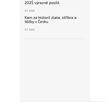
2025 výrazně posílil
9.7.2026
Kam za historií zlata, stříbra a
těžby v Česku
9.7.2026
Z