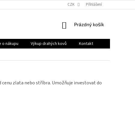
OBCHODNÍ PODMÍNKY
PRODÁVANÉ ZNAČKY
CZK
Přihlášení
HODNOCENÍ OB
NÁKUPNÍ
Prázdný košík
KOŠÍK
e o nákupu
Výkup drahých kovů
Kontakt
d cenu zlata nebo stříbra. Umožňuje investovat do