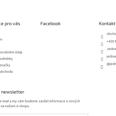
e pro vás
Facebook
Kontakt
obch
pu
+420 
Jedn
 osobními údaji
jedna
podmínky
@jed
značky
 obchodu
 newsletter
 e-mail a my vám budeme zasílat informace o nových
 na našem e-shopu.