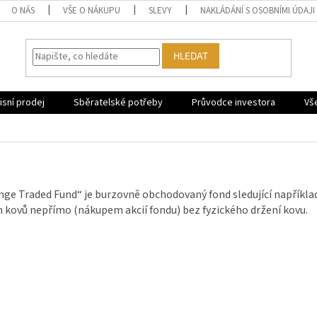
O NÁS
VŠE O NÁKUPU
SLEVY
NAKLÁDÁNÍ S OSOBNÍMI ÚDAJI
HLEDAT
sní prodej
Sběratelské potřeby
Průvodce investora
Vš
ge Traded Fund“ je burzovně obchodovaný fond sledující napříkla
 kovů nepřímo (nákupem akcií fondu) bez fyzického držení kovu.