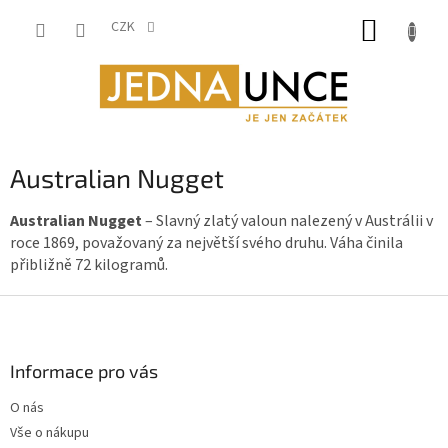
Přejít
NÁKUP
na
CZK
obsah
KOŠÍK
Australian Nugget
Australian Nugget
– Slavný zlatý valoun nalezený v Austrálii v
roce 1869, považovaný za největší svého druhu. Váha činila
přibližně 72 kilogramů.
Z
á
p
a
Informace pro vás
t
O nás
í
Vše o nákupu