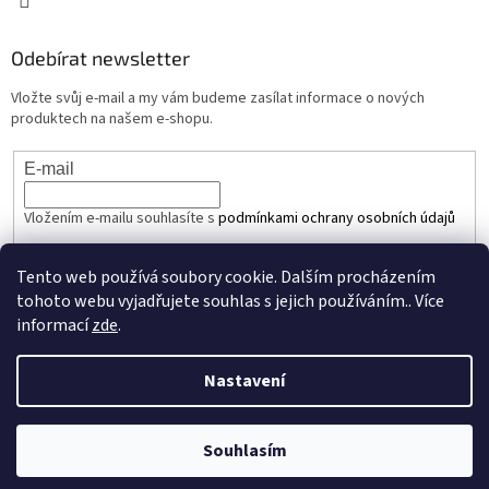
Odebírat newsletter
Vložte svůj e-mail a my vám budeme zasílat informace o nových
produktech na našem e-shopu.
E-mail
Vložením e-mailu souhlasíte s
podmínkami ochrany osobních údajů
PŘIHLÁSIT SE
Tento web používá soubory cookie. Dalším procházením
tohoto webu vyjadřujete souhlas s jejich používáním.. Více
informací
zde
.
Vytvořil Shoptet
Nastavení
Copyright 2026
JEDNAUNCE.cz
. Všechna práva vyhrazena.
Upravit
Souhlasím
nastavení cookies